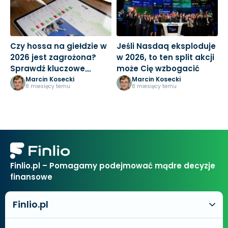
Czy hossa na giełdzie w
Jeśli Nasdaq eksploduje
A
2026 jest zagrożona?
w 2026, to ten split akcji
d
Sprawdź kluczowe
może Cię wzbogacić
S
ryzyka!
j
Marcin Kosecki
Marcin Kosecki
8 miesięcy temu
8 miesięcy temu
Finlio.pl – Pomagamy podejmować mądre decyzje
finansowe
Finlio.pl