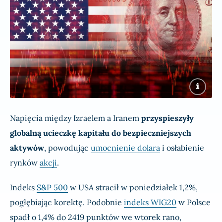
Napięcia między Izraelem a Iranem
przyspieszyły
globalną ucieczkę kapitału do bezpieczniejszych
aktywów
, powodując
umocnienie dolara
i osłabienie
rynków
akcji
.
Indeks
S&P 500
w USA stracił w poniedziałek 1,2%,
pogłębiając korektę. Podobnie
indeks WIG20
w Polsce
spadł o 1,4% do 2419 punktów we wtorek rano,