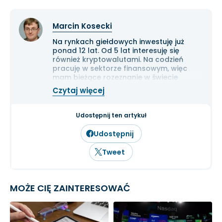
Marcin Kosecki
Na rynkach giełdowych inwestuję już
ponad 12 lat. Od 5 lat interesuję się
również kryptowalutami. Na codzień
pracuję w sektorze finansowym, więc
mam bieżące rozeznanie w świecie
gospodarki i ekonomii. Cenię przede
Czytaj więcej
wszystkim solidną analizę
fundamentalną przedsiębiorstw oraz
inwestowanie długoterminowe.
Udostępnij ten artykuł
Udostępnij
Tweet
MOŻE CIĘ ZAINTERESOWAĆ