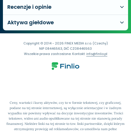
Recenzje i opinie
Aktywa giełdowe
Copyright © 2014 - 2026 FINEX MEDIA s.r.o. (Czechy)
NIP 08446563, DIČ CZ08446563
Wszelkie prawa zastrzeżone. Kontakt:
info@finlio.pl
Ceny, wartości i kursy aktywów, czy to w formie tekstowej, czy graficznej,
podane na tej stronie internetowej, są wyłącznie orientacyjne i w żadnym
wypadku nie powinny wpływać na decyzje inwestycyjne inwestorów. Treści
tekstowe, wideo ani audio opublikowane na tej stronie nie stanowią porady
finansowej. Niektóre linki na tej stronie to tzw. linki partnerskie, dzięki którym
otrzymujemy prowizję od reklamodawców, co umożliwia nam pełne