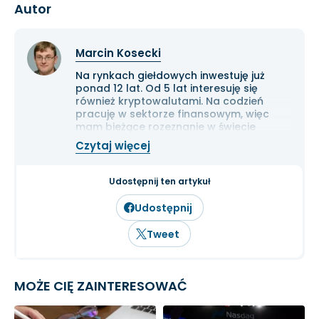
Autor
Marcin Kosecki
Na rynkach giełdowych inwestuję już
ponad 12 lat. Od 5 lat interesuję się
również kryptowalutami. Na codzień
pracuję w sektorze finansowym, więc
mam bieżące rozeznanie w świecie
gospodarki i ekonomii. Cenię przede
Czytaj więcej
wszystkim solidną analizę
fundamentalną przedsiębiorstw oraz
inwestowanie długoterminowe.
Udostępnij ten artykuł
Udostępnij
Tweet
MOŻE CIĘ ZAINTERESOWAĆ