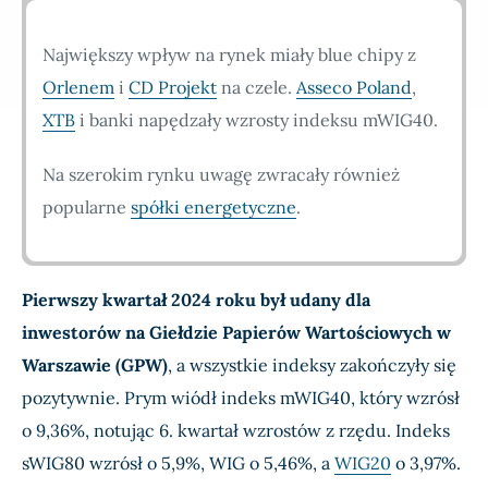
Największy wpływ na rynek miały blue chipy z
Orlenem
i
CD Projekt
na czele.
Asseco Poland
,
XTB
i banki napędzały wzrosty indeksu mWIG40.
Na szerokim rynku uwagę zwracały również
popularne
spółki energetyczne
.
Pierwszy kwartał 2024 roku był udany dla
inwestorów na Giełdzie Papierów Wartościowych w
Warszawie (GPW)
, a wszystkie indeksy zakończyły się
pozytywnie. Prym wiódł indeks mWIG40, który wzrósł
o 9,36%, notując 6. kwartał wzrostów z rzędu. Indeks
sWIG80 wzrósł o 5,9%, WIG o 5,46%, a
WIG20
o 3,97%.