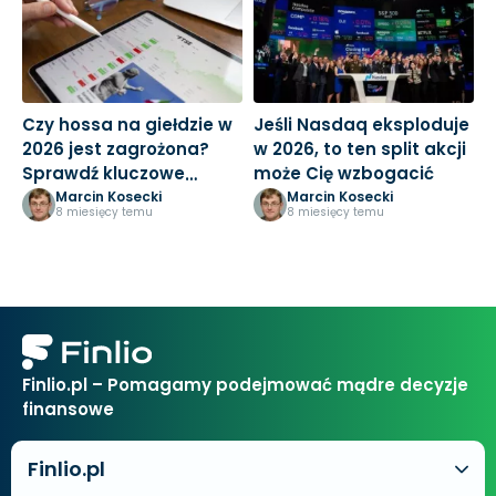
Czy hossa na giełdzie w
Jeśli Nasdaq eksploduje
A
2026 jest zagrożona?
w 2026, to ten split akcji
d
Sprawdź kluczowe
może Cię wzbogacić
S
ryzyka!
j
Marcin Kosecki
Marcin Kosecki
8 miesięcy temu
8 miesięcy temu
Finlio.pl – Pomagamy podejmować mądre decyzje
finansowe
Finlio.pl