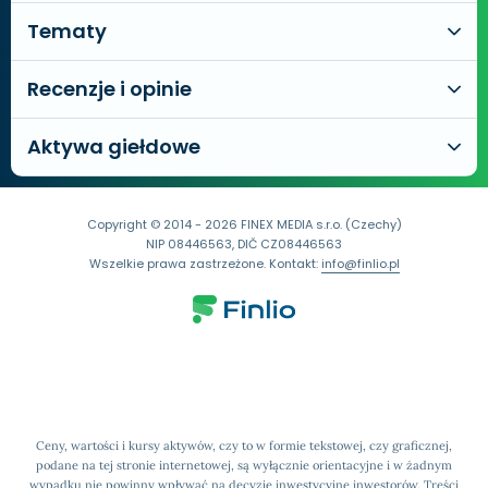
Tematy
Recenzje i opinie
Aktywa giełdowe
Copyright © 2014 - 2026 FINEX MEDIA s.r.o. (Czechy)
NIP 08446563, DIČ CZ08446563
Wszelkie prawa zastrzeżone. Kontakt:
info@finlio.pl
Ceny, wartości i kursy aktywów, czy to w formie tekstowej, czy graficznej,
podane na tej stronie internetowej, są wyłącznie orientacyjne i w żadnym
wypadku nie powinny wpływać na decyzje inwestycyjne inwestorów. Treści