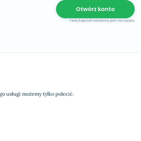
Otwórz konto
Twój kapitał narażony jest na ryzyko
ego usługi możemy tylko polecić.