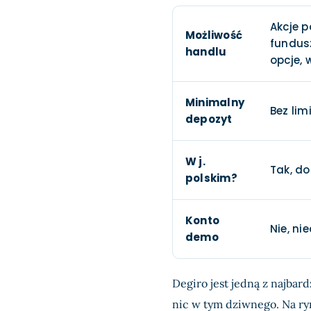
Akcje p
Możliwość
fundusz
handlu
opcje, 
Minimalny
Bez lim
depozyt
W j.
Tak, d
polskim?
Konto
Nie, ni
demo
Degiro jest jedną z najbard
nic w tym dziwnego. Na ry