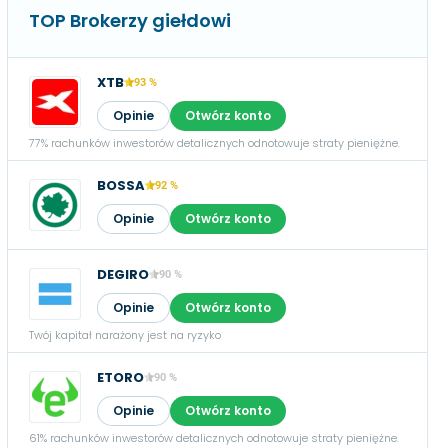
TOP Brokerzy giełdowi
XTB
93 %
Opinie
Otwórz konto
77% rachunków inwestorów detalicznych odnotowuje straty pieniężne.
BOSSA
92 %
Opinie
Otwórz konto
DEGIRO
90 %
Opinie
Otwórz konto
Twój kapitał narażony jest na ryzyko
ETORO
90 %
Opinie
Otwórz konto
61% rachunków inwestorów detalicznych odnotowuje straty pieniężne.