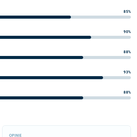
85%
90%
88%
93%
88%
OPINIE