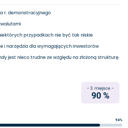
ia r. demonstracyjnego
owalutami
niektórych przypadkach nie być tak niskie
je i narzędzia dla wymagających inwestorów
y jest nieco trudne ze względu na złożoną strukturę
- 3. miejsce -
90 %
94%