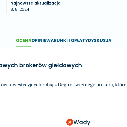
Najnowsza aktualizacja
8. 8. 2024
OCENA
OPINIE
WARUNKI I OPŁATY
DYSKUSJA
towych brokerów giełdowych
entów inwestycyjnych robią z Degiro świetnego brokera, któr
Wady