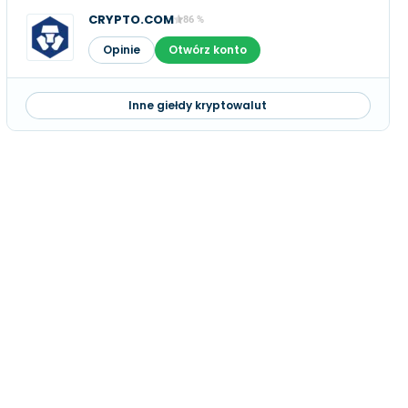
CRYPTO.COM
86 %
Opinie
Otwórz konto
Inne giełdy kryptowalut