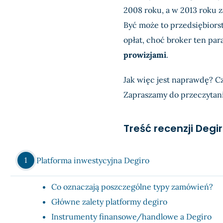
2008 roku, a w 2013 roku 
Być może to przedsiębiors
opłat, choć broker ten par
prowizjami
.
Jak więc jest naprawdę? C
Zapraszamy do przeczytania
Treść recenzji Degi
Platforma inwestycyjna Degiro
Co oznaczają poszczególne typy zamówień?
Główne zalety platformy degiro
Instrumenty finansowe/handlowe a Degiro