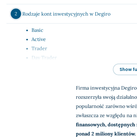
Rodzaje kont inwestycyjnych w Degiro
Basic
Active
Trader
Day Trader
Show fu
Depozyt i wypłata pieniędzy w Degiro
Firma inwestycyjna Degiro
Zakup akcji natychmiast po zasileniu konta
rozszerzyła swoją działaln
Co dzieje się z pieniędzmi klienta po zdepon
popularność zarówno wśród 
zwłaszcza ze względu na ni
Opłaty od transakcji w Degiro
finansowych, dostępnych 
ponad 2 miliony klientów