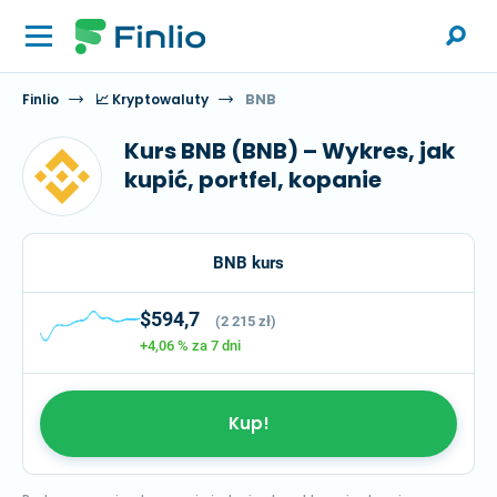
Finlio
📈 Kryptowaluty
BNB
Kurs BNB (BNB) – Wykres, jak
kupić, portfel, kopanie
BNB kurs
$594,7
(2 215 zł)
+4,06 %
za 7 dni
Kup!