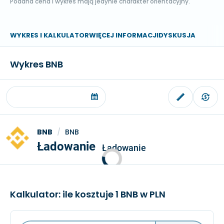
Podana cena i wykres mają jedynie charakter orientacyjny.
WYKRES I KALKULATOR
WIĘCEJ INFORMACJI
DYSKUSJA
Wykres BNB
BNB
/
BNB
Ładowanie
Ładowanie
Kalkulator: ile kosztuje 1 BNB w PLN