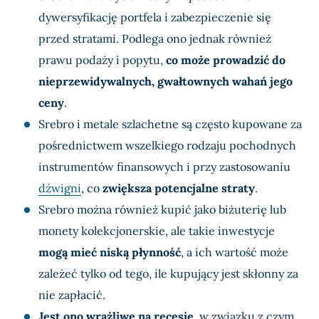
dywersyfikację portfela i zabezpieczenie się
przed stratami. Podlega ono jednak również
prawu podaży i popytu,
co może prowadzić do
nieprzewidywalnych, gwałtownych wahań jego
ceny
.
Srebro i metale szlachetne są często kupowane za
pośrednictwem wszelkiego rodzaju pochodnych
instrumentów finansowych i przy zastosowaniu
dźwigni
, co
zwiększa potencjalne straty
.
Srebro można również kupić jako biżuterię lub
monety kolekcjonerskie, ale takie inwestycje
mogą mieć niską płynność
, a ich wartość może
zależeć tylko od tego, ile kupujący jest skłonny za
nie zapłacić.
Jest ono wrażliwe na recesję
, w związku z czym