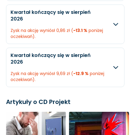
EPS
0,7 zł
2,19 zł
Oczekiwany
Rzec
Kwartał kończący się w sierpień
2026
Przychody
309,5 mln. zł
329,1
Zysk na akcję wyniósł 0,86 zł (
-13.1 %
poniżej
Dochód
110,9 mln. zł
134,6
oczekiwań).
EPS
1,1 zł
1,34 
Oczekiwany
Rzec
Kwartał kończący się w sierpień
2026
Przychody
259,5 mln. zł
273,1
Zysk na akcję wyniósł 9,69 zł (
-12.9 %
poniżej
Dochód
100,1 mln. zł
87,52
oczekiwań).
EPS
0,99 zł
0,86 
Oczekiwany
Rzec
Artykuły o CD Projekt
Przychody
1,83 mld. zł
1,67 
Dochód
1,12 mld. zł
984,2
EPS
11,12 zł
9,69 