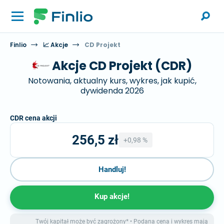
Finlio
📈 Akcje
CD Projekt
Akcje CD Projekt (CDR)
Notowania, aktualny kurs, wykres, jak kupić,
dywidenda 2026
CDR cena akcji
256,5 zł
+0,98 %
Handluj!
Kup akcje!
Twój kapitał może być zagrożony* • Podana cena i wykres mają