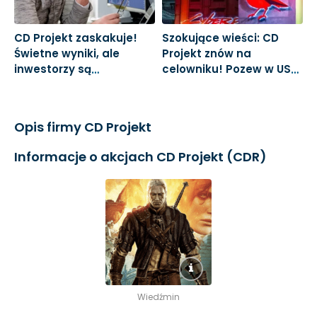
CD Projekt zaskakuje!
Szokujące wieści: CD
S
Świetne wyniki, ale
Projekt znów na
a
inwestorzy są
celowniku! Pozew w USA
w
rozczarowani
może uderzyć w
N
reputację
Opis firmy CD Projekt
Informacje o akcjach CD Projekt (CDR)
Wiedźmin