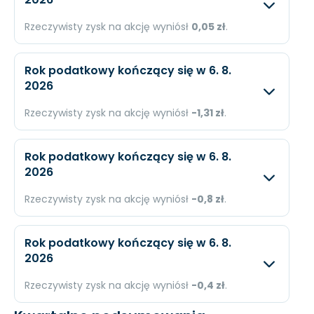
Przychody
5,13 mld. zł
N/A
Rzeczywisty zysk na akcję wyniósł
0,05 zł
.
Dochód
N/A
N/A
Oczekiwany
Rzec
EPS
N/A
N/A
Rok podatkowy kończący się w 6. 8.
2026
Przychody
N/A
47,59
Rzeczywisty zysk na akcję wyniósł
-1,31 zł
.
Dochód
N/A
1,12 
Oczekiwany
Rzec
EPS
N/A
0,05 
Rok podatkowy kończący się w 6. 8.
2026
Przychody
N/A
141 m
Rzeczywisty zysk na akcję wyniósł
-0,8 zł
.
Dochód
N/A
-12,3
Oczekiwany
Rzec
EPS
N/A
-1,31 
Rok podatkowy kończący się w 6. 8.
2026
Przychody
N/A
100,2 
Rzeczywisty zysk na akcję wyniósł
-0,4 zł
.
Dochód
N/A
-22,5