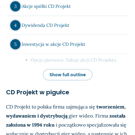
Akcje spółki CD Projekt
Dywidenda CD Projekt
Inwestycja w akcje CD Projekt
Opcja pierwsza: Zakup akcji CD Projektu
Opcja druga: Aktywny handel akcjami CD
Show full outline
Projektu
CD Projekt w pigułce
Gdzie kupić akcje CD Projektu?
CD Projekt to polska firma zajmująca się
tworzeniem,
Czy warto zainwestować w akcje CD Projektu?
wydawaniem i dystrybucją
gier wideo. Firma
została
założona w 1994 roku
i początkowo specjalizowała się
Dyskusja na temat akcji CD Projekt (komentarze)
wyłącznie w dystrybucji gier wideo, a następnie w ich