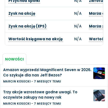
Przychód spółki
N/A
Zwrotu z 
Zysk na akcję
N/A
Marża op
Zysk na akcję (EPS)
N/A
Marża zy
Wartość księgowa na akcję
N/A
Wartość 
NOWOŚCI
Amazon wyprzedzi Magnificent Seven w 2026.
Co szykuje dla nas Jeff Bezos?
MARCIN KOSECKI
-
7 MIESIĘCY TEMU
Trzy akcje wzrostowe godne uwagi. To
oczywiste zakupy na nowy rok
MARCIN KOSECKI
-
7 MIESIĘCY TEMU