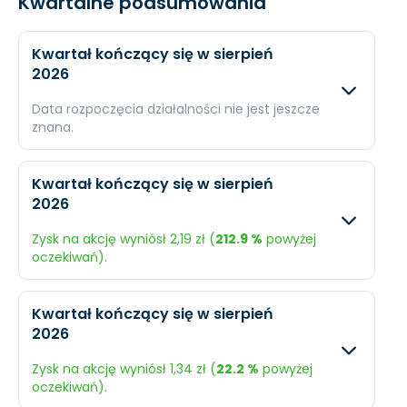
Kwartalne podsumowania
Oczekiwany
Rzec
EPS
N/A
-0,8 z
Przychody
N/A
244,2
Kwartał kończący się w sierpień
2026
Dochód
N/A
-6,6 
Data rozpoczęcia działalności nie jest jeszcze
EPS
N/A
-0,4 
znana.
Oczekiwany
Rzec
Kwartał kończący się w sierpień
2026
Przychody
2,01 mld. zł
N/A
Zysk na akcję wyniósł 2,19 zł (
212.9 %
powyżej
Dochód
856,7 mln. zł
N/A
oczekiwań).
EPS
8,47 zł
N/A
Oczekiwany
Rzecz
Kwartał kończący się w sierpień
2026
Przychody
285,4 mln. zł
332,7 
Zysk na akcję wyniósł 1,34 zł (
22.2 %
powyżej
Dochód
70,8 mln. zł
221,7 
oczekiwań).