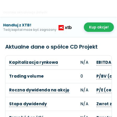
Ostatnia aktualizacja danych:
Handluj z XTB!
Kup akcje!
Twój kapitał może być zagrożony
Aktualne dane o spółce CD Projekt
Kapitalizacja rynkowa
N/A
EBITDA
Trading volume
0
P/BV (cen
Roczna dywidenda na akcję
N/A
P/E (cena
Stopa dywidendy
N/A
Zwrot z 