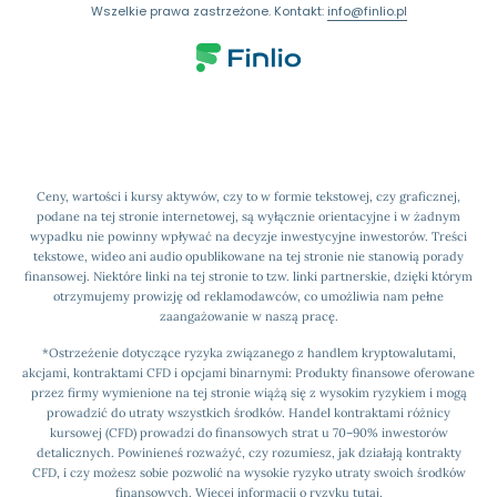
Wszelkie prawa zastrzeżone. Kontakt:
info@finlio.pl
Ceny, wartości i kursy aktywów, czy to w formie tekstowej, czy graficznej,
podane na tej stronie internetowej, są wyłącznie orientacyjne i w żadnym
wypadku nie powinny wpływać na decyzje inwestycyjne inwestorów. Treści
tekstowe, wideo ani audio opublikowane na tej stronie nie stanowią porady
finansowej. Niektóre linki na tej stronie to tzw. linki partnerskie, dzięki którym
otrzymujemy prowizję od reklamodawców, co umożliwia nam pełne
zaangażowanie w naszą pracę.
*Ostrzeżenie dotyczące ryzyka związanego z handlem kryptowalutami,
akcjami, kontraktami CFD i opcjami binarnymi: Produkty finansowe oferowane
przez firmy wymienione na tej stronie wiążą się z wysokim ryzykiem i mogą
prowadzić do utraty wszystkich środków. Handel kontraktami różnicy
kursowej (CFD) prowadzi do finansowych strat u 70–90% inwestorów
detalicznych. Powinieneś rozważyć, czy rozumiesz, jak działają kontrakty
CFD, i czy możesz sobie pozwolić na wysokie ryzyko utraty swoich środków
finansowych.
Więcej informacji o ryzyku tutaj
.