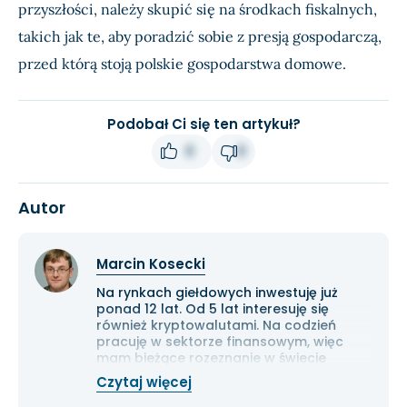
przyszłości, należy skupić się na środkach fiskalnych,
takich jak te, aby poradzić sobie z presją gospodarczą,
przed którą stoją polskie gospodarstwa domowe.
Podobał Ci się ten artykuł?
0
0
Autor
Marcin Kosecki
Na rynkach giełdowych inwestuję już
ponad 12 lat. Od 5 lat interesuję się
również kryptowalutami. Na codzień
pracuję w sektorze finansowym, więc
mam bieżące rozeznanie w świecie
gospodarki i ekonomii. Cenię przede
Czytaj więcej
wszystkim solidną analizę