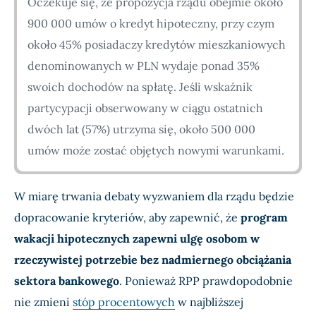
Oczekuje się, że propozycja rządu obejmie około
900 000 umów o kredyt hipoteczny, przy czym
około 45% posiadaczy kredytów mieszkaniowych
denominowanych w PLN wydaje ponad 35%
swoich dochodów na spłatę. Jeśli wskaźnik
partycypacji obserwowany w ciągu ostatnich
dwóch lat (57%) utrzyma się, około 500 000
umów może zostać objętych nowymi warunkami.
W miarę trwania debaty wyzwaniem dla rządu będzie
dopracowanie kryteriów, aby zapewnić, że
program
wakacji hipotecznych zapewni ulgę osobom w
rzeczywistej potrzebie bez nadmiernego obciążania
sektora bankowego
. Ponieważ RPP prawdopodobnie
nie zmieni
stóp procentowych
w najbliższej