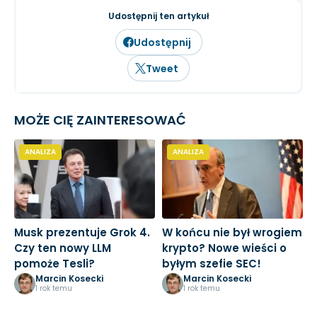
fundamentalną przedsiębiorstw oraz
inwestowanie długoterminowe.
Udostępnij ten artykuł
Udostępnij
Tweet
MOŻE CIĘ ZAINTERESOWAĆ
ANALIZA
ANALIZA
Musk prezentuje Grok 4.
W końcu nie był wrogiem
R
Czy ten nowy LLM
krypto? Nowe wieści o
k
pomoże Tesli?
byłym szefie SEC!
m
m
Marcin Kosecki
Marcin Kosecki
1 rok temu
1 rok temu