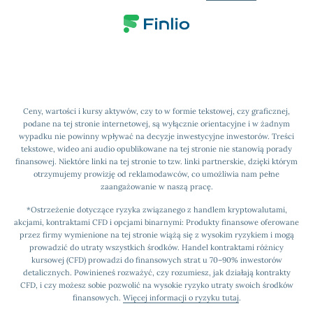
Ceny, wartości i kursy aktywów, czy to w formie tekstowej, czy graficznej,
podane na tej stronie internetowej, są wyłącznie orientacyjne i w żadnym
wypadku nie powinny wpływać na decyzje inwestycyjne inwestorów. Treści
tekstowe, wideo ani audio opublikowane na tej stronie nie stanowią porady
finansowej. Niektóre linki na tej stronie to tzw. linki partnerskie, dzięki którym
otrzymujemy prowizję od reklamodawców, co umożliwia nam pełne
zaangażowanie w naszą pracę.
*Ostrzeżenie dotyczące ryzyka związanego z handlem kryptowalutami,
akcjami, kontraktami CFD i opcjami binarnymi: Produkty finansowe oferowane
przez firmy wymienione na tej stronie wiążą się z wysokim ryzykiem i mogą
prowadzić do utraty wszystkich środków. Handel kontraktami różnicy
kursowej (CFD) prowadzi do finansowych strat u 70–90% inwestorów
detalicznych. Powinieneś rozważyć, czy rozumiesz, jak działają kontrakty
CFD, i czy możesz sobie pozwolić na wysokie ryzyko utraty swoich środków
finansowych.
Więcej informacji o ryzyku tutaj
.