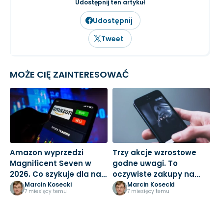
inwestowanie długoterminowe.
Udostępnij ten artykuł
Udostępnij
Tweet
MOŻE CIĘ ZAINTERESOWAĆ
Amazon wyprzedzi
Trzy akcje wzrostowe
M
Magnificent Seven w
godne uwagi. To
3
2026. Co szykuje dla nas
oczywiste zakupy na
k
Jeff Bezos?
nowy rok
Marcin Kosecki
Marcin Kosecki
7 miesięcy temu
7 miesięcy temu