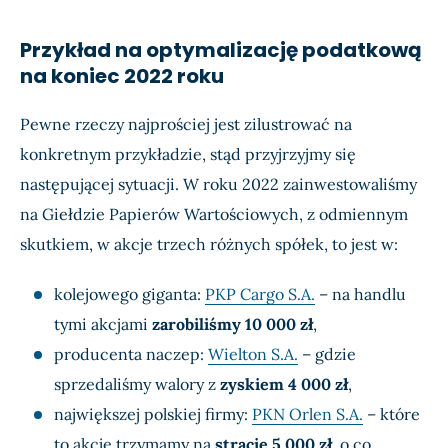
Przykład na optymalizację podatkową
na koniec 2022 roku
Pewne rzeczy najprościej jest zilustrować na
konkretnym przykładzie, stąd przyjrzyjmy się
następującej sytuacji. W roku 2022 zainwestowaliśmy
na Giełdzie Papierów Wartościowych, z odmiennym
skutkiem, w akcje trzech różnych spółek, to jest w:
kolejowego giganta:
PKP Cargo S.A.
– na handlu
tymi akcjami
zarobiliśmy
10 000 zł
,
producenta naczep:
Wielton S.A.
– gdzie
sprzedaliśmy walory z
zyskiem
4 000 zł
,
największej polskiej firmy:
PKN Orlen S.A.
– które
to akcje trzymamy na
stracie
5 000 zł
, o co