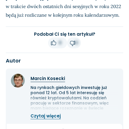
w trakcie dwóch ostatnich dni sesyjnych w roku 2022
będą już rozliczane w kolejnym roku kalendarzowym.
Podobał Ci się ten artykuł?
0
0
Autor
Marcin Kosecki
Na rynkach giełdowych inwestuję już
ponad 12 lat. Od 5 lat interesuję się
również kryptowalutami. Na codzień
pracuję w sektorze finansowym, więc
mam bieżące rozeznanie w świecie
gospodarki i ekonomii. Cenię przede
Czytaj więcej
wszystkim solidną analizę
fundamentalną przedsiębiorstw oraz