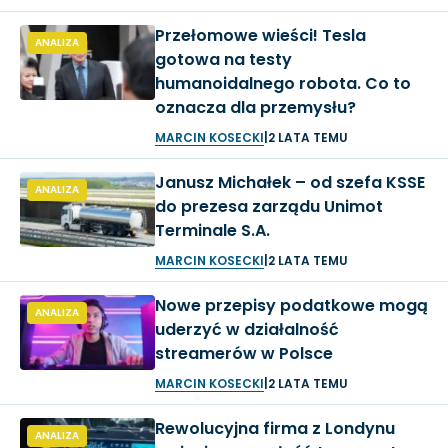
Przełomowe wieści! Tesla
ANALIZA
gotowa na testy
humanoidalnego robota. Co to
oznacza dla przemysłu?
MARCIN KOSECKI
|
2 LATA TEMU
Janusz Michałek – od szefa KSSE
ANALIZA
do prezesa zarządu Unimot
Terminale S.A.
MARCIN KOSECKI
|
2 LATA TEMU
Nowe przepisy podatkowe mogą
ANALIZA
uderzyć w działalność
streamerów w Polsce
MARCIN KOSECKI
|
2 LATA TEMU
Rewolucyjna firma z Londynu
ANALIZA