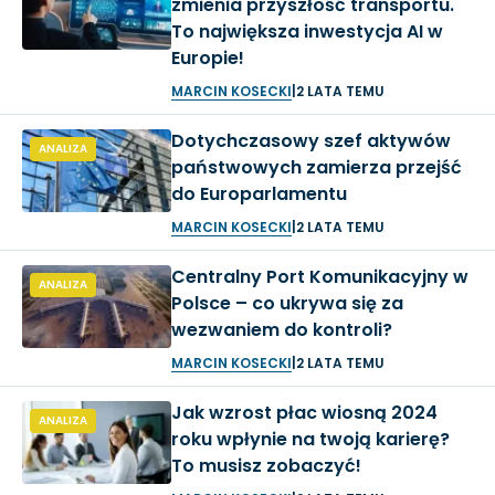
zmienia przyszłość transportu.
To największa inwestycja AI w
Europie!
MARCIN KOSECKI
|
2 LATA TEMU
Dotychczasowy szef aktywów
ANALIZA
państwowych zamierza przejść
do Europarlamentu
MARCIN KOSECKI
|
2 LATA TEMU
Centralny Port Komunikacyjny w
ANALIZA
Polsce – co ukrywa się za
wezwaniem do kontroli?
MARCIN KOSECKI
|
2 LATA TEMU
Jak wzrost płac wiosną 2024
ANALIZA
roku wpłynie na twoją karierę?
To musisz zobaczyć!