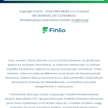
Copyright © 2014 - 2026 FINEX MEDIA s.r.o. (Czechy)
NIP 08446563, DIČ CZ08446563
Wszelkie prawa zastrzeżone. Kontakt:
info@finlio.pl
Ceny, wartości i kursy aktywów, czy to w formie tekstowej, czy graficznej,
podane na tej stronie internetowej, są wyłącznie orientacyjne i w żadnym
wypadku nie powinny wpływać na decyzje inwestycyjne inwestorów. Treści
tekstowe, wideo ani audio opublikowane na tej stronie nie stanowią porady
finansowej. Niektóre linki na tej stronie to tzw. linki partnerskie, dzięki którym
otrzymujemy prowizję od reklamodawców, co umożliwia nam pełne
zaangażowanie w naszą pracę.
*Ostrzeżenie dotyczące ryzyka związanego z handlem kryptowalutami,
akcjami, kontraktami CFD i opcjami binarnymi: Produkty finansowe oferowane
przez firmy wymienione na tej stronie wiążą się z wysokim ryzykiem i mogą
prowadzić do utraty wszystkich środków. Handel kontraktami różnicy