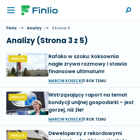
Finlio
Analizy
Strona 3
Analizy (Strona 3 z 5)
Rafako w szoku: koksownia
ANALIZA
nagle zrywa rozmowy i stawia
finansowe ultimatum!
MARCIN KOSECKI
|
1 ROK TEMU
Wstrząsający raport na temat
ANALIZA
kondycji unijnej gospodarki – jest
gorzej, niż źle!
MARCIN KOSECKI
|
1 ROK TEMU
Deweloperzy z rekordowymi
ANALIZA