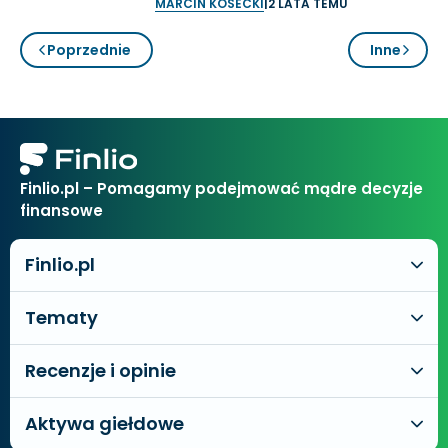
MARCIN KOSECKI
|
2 LATA TEMU
Poprzednie
Inne
Finlio.pl – Pomagamy podejmować mądre decyzje
finansowe
Finlio.pl
Tematy
Recenzje i opinie
Aktywa giełdowe