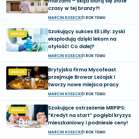
marżami – skąd biorą się złote
czasy w tej branży?!
MARCIN KOSECKI
|
1 ROK TEMU
Szokujący sukces Eli Lilly: zyski
ANALIZA
eksplodują dzięki lekom na
otyłość! Co dalej?
MARCIN KOSECKI
|
1 ROK TEMU
Brytyjska firma Mycofeast
ANALIZA
przejmuje Browar Leżajsk i
tworzy nowe miejsca pracy
MARCIN KOSECKI
|
1 ROK TEMU
Szokujące ostrzeżenie MRPiPS:
ANALIZA
“Kredyt na start” pogłębi kryzys
mieszkaniowy i podniesie ceny!
MARCIN KOSECKI
|
1 ROK TEMU