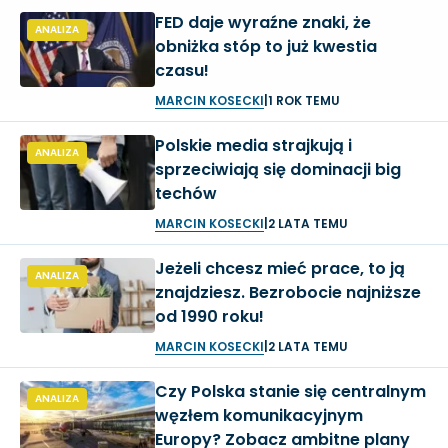
FED daje wyraźne znaki, że
ANALIZA
obniżka stóp to już kwestia
czasu!
MARCIN KOSECKI
|
1 ROK TEMU
Polskie media strajkują i
ANALIZA
sprzeciwiają się dominacji big
techów
MARCIN KOSECKI
|
2 LATA TEMU
Jeżeli chcesz mieć prace, to ją
ANALIZA
znajdziesz. Bezrobocie najniższe
od 1990 roku!
MARCIN KOSECKI
|
2 LATA TEMU
Czy Polska stanie się centralnym
ANALIZA
węzłem komunikacyjnym
Europy? Zobacz ambitne plany