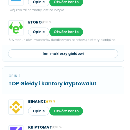
Opinie
Otwórz konto
Twój kapitał narażony jest na ryzyko
ETORO
90 %
Opinie
Otwórz konto
61% rachunków inwestorów detalicznych odnotowuje straty pieniężne.
Inni maklerzy giełdowi
OPINIE
TOP Giełdy i kantory kryptowalut
BINANCE
95 %
Opinie
Otwórz konto
KRIPTOMAT
89 %