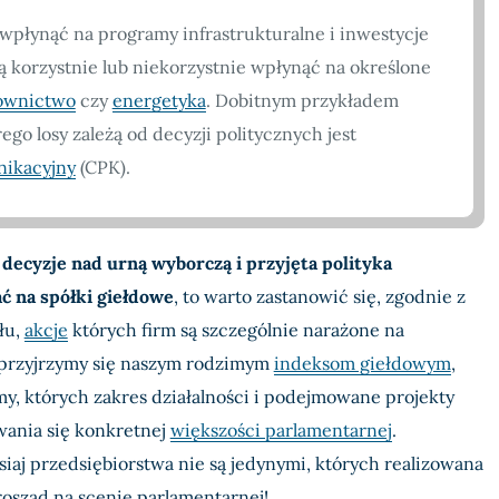
płynąć na programy infrastrukturalne i inwestycje
ą korzystnie lub niekorzystnie wpłynąć na określone
ownictwo
czy
energetyka
. Dobitnym przykładem
ego losy zależą od decyzji politycznych jest
nikacyjny
(CPK).
e
decyzje nad urną wyborczą i przyjęta polityka
 na spółki giełdowe
, to warto zastanowić się, zgodnie z
łu,
akcje
których firm są szczególnie narażone na
 przyjrzymy się naszym rodzimym
indeksom giełdowym
,
y, których zakres działalności i podejmowane projekty
wania się konkretnej
większości parlamentarnej
.
iaj przedsiębiorstwa nie są jedynymi, których realizowana
roszad na scenie parlamentarnej!