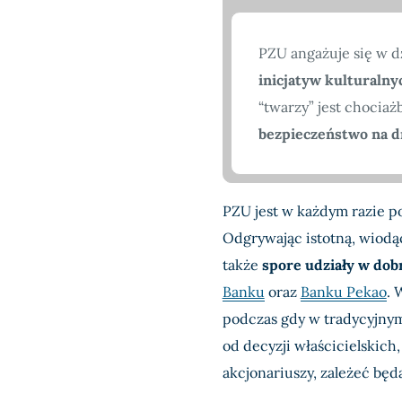
PZU angażuje się w d
inicjatyw kulturaln
“twarzy” jest chociaż
bezpieczeństwo na d
PZU jest w każdym razie p
Odgrywając istotną, wiodą
także
spore udziały w dob
Banku
oraz
Banku Pekao
. 
podczas gdy w tradycyjnym
od decyzji właścicielskic
akcjonariuszy, zależeć bę