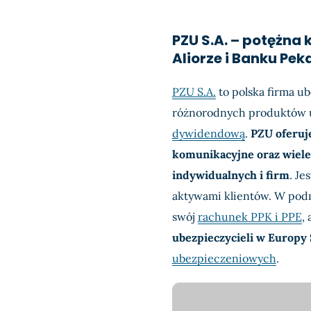
PZU S.A. – potężna
Aliorze i Banku Pek
PZU S.A.
to polska firma ub
różnorodnych produktów u
dywidendową
.
PZU oferuje
komunikacyjne oraz wiele
indywidualnych i firm
. Je
aktywami klientów. W pod
swój
rachunek PPK i PPE
,
ubezpieczycieli w Europy
ubezpieczeniowych
.