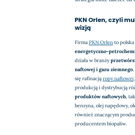
PKN Orlen, czyli mu
wizją
Firma
PKN Orlen
to polsk
energetyczno-petrochem
działa w branży
przetwórs
naftowej i gazu ziemnego
się rafinacją
ropy naftowej
produkcją i dystrybucją r
produktów naftowych
, ta
benzyna, olej napędowy, ol
również znaczącym produ
producentem biopaliw.