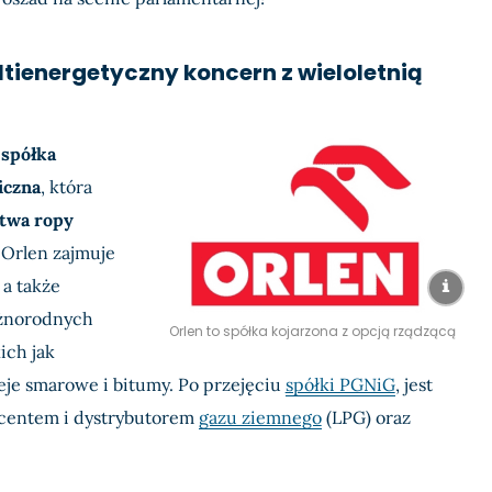
ltienergetyczny koncern z wieloletnią
a
spółka
iczna
, która
twa ropy
. Orlen zajmuje
, a także
óżnorodnych
Orlen to spółka kojarzona z opcją rządzącą
kich jak
eje smarowe i bitumy. Po przejęciu
spółki PGNiG
, jest
centem i dystrybutorem
gazu ziemnego
(LPG) oraz