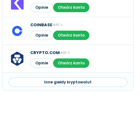
Opinie
Otwórz konto
COINBASE
88 %
Opinie
Otwórz konto
CRYPTO.COM
86 %
Opinie
Otwórz konto
Inne giełdy kryptowalut