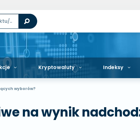
kcje
Kryptowaluty
Indeksy
dzących wyborów?
żliwe na wynik nadch