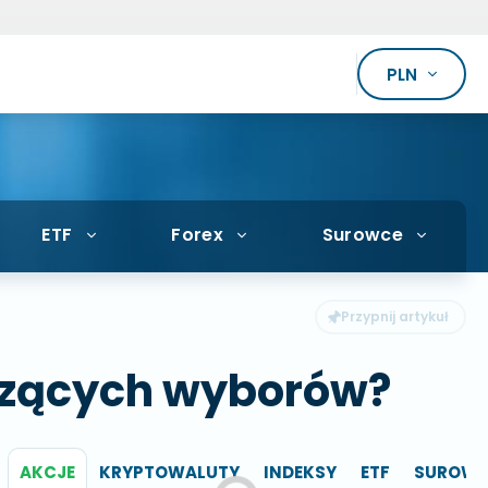
PLN
ETF
Forex
Surowce
odzących wyborów?
AKCJE
KRYPTOWALUTY
INDEKSY
ETF
SUROWC