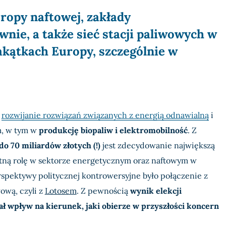
 ropy naftowej
,
zakłady
ownie
, a także sieć stacji paliwowych w
zakątkach Europy, szczególnie w
w
rozwijanie rozwiązań związanych z energią odnawialną
i
, w tym w
produkcję biopaliw i elektromobilność
. Z
 do 70 miliardów złotych (!)
jest zdecydowanie największą
totną rolę w sektorze energetycznym oraz naftowym w
rspektywy politycznej kontrowersyjne było połączenie z
ową, czyli z
Lotosem
. Z pewnością
wynik elekcji
ł wpływ na kierunek, jaki obierze w przyszłości koncern