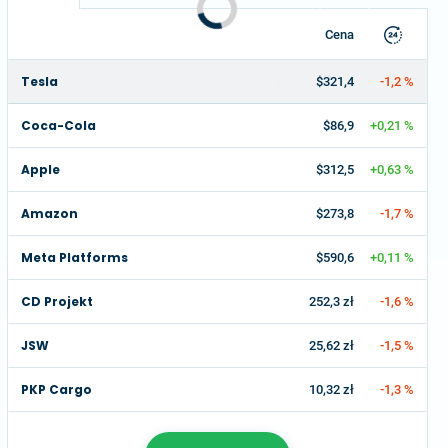
Cena
Tesla
$321,4
-1,2 %
Coca-Cola
$86,9
+0,21 %
Apple
$312,5
+0,63 %
Amazon
$273,8
-1,7 %
Meta Platforms
$590,6
+0,11 %
CD Projekt
252,3 zł
-1,6 %
JSW
25,62 zł
-1,5 %
PKP Cargo
10,32 zł
-1,3 %