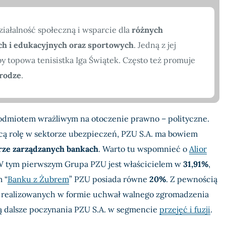
ziałalność społeczną i wsparcie dla
różnych
ych i edukacyjnych oraz sportowych
. Jedną z jej
by topowa tenisistka Iga Świątek. Często też promuje
rodze
.
odmiotem wrażliwym na otoczenie prawno – polityczne.
cą rolę w sektorze ubezpieczeń, PZU S.A. ma bowiem
rze zarządzanych bankach
. Warto tu wspomnieć o
Alior
W tym pierwszym Grupa PZU jest właścicielem w
31,91%
,
 “
Banku z Żubrem
” PZU posiada równe
20%
. Z pewnością
h, realizowanych w formie uchwał walnego zgromadzenia
dą dalsze poczynania PZU S.A. w segmencie
przejęć i fuzji
.