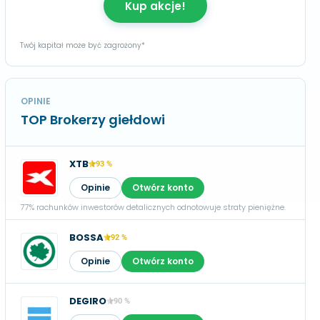
Kup akcje!
Twój kapitał może być zagrożony*
OPINIE
TOP Brokerzy giełdowi
XTB
93 %
Opinie
Otwórz konto
77% rachunków inwestorów detalicznych odnotowuje straty pieniężne.
BOSSA
92 %
Opinie
Otwórz konto
DEGIRO
90 %