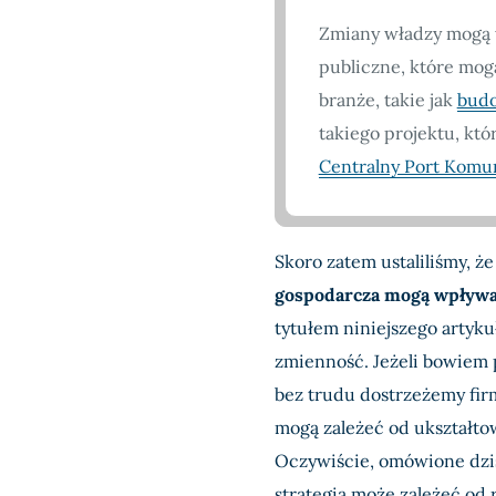
Zmiany władzy mogą w
publiczne, które mog
branże, takie jak
bud
takiego projektu, któr
Centralny Port Komu
Skoro zatem ustaliliśmy, ż
gospodarcza mogą wpływać
tytułem niniejszego artyku
zmienność. Jeżeli bowiem
bez trudu dostrzeżemy firm
mogą zależeć od ukształto
Oczywiście, omówione dzis
strategia może zależeć od 