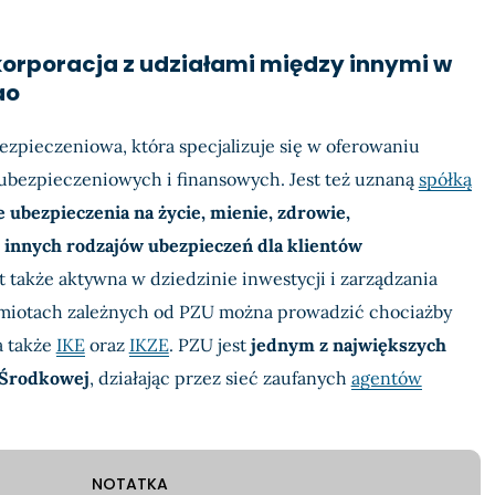
 korporacja z udziałami między innymi w
ao
ezpieczeniowa, która specjalizuje się w oferowaniu
bezpieczeniowych i finansowych. Jest też uznaną
spółką
 ubezpieczenia na życie, mienie, zdrowie,
 innych rodzajów ubezpieczeń dla klientów
st także aktywna w dziedzinie inwestycji i zarządzania
miotach zależnych od PZU można prowadzić chociażby
 a także
IKE
oraz
IKZE
. PZU jest
jednym z największych
 Środkowej
, działając przez sieć zaufanych
agentów
NOTATKA