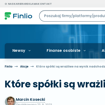
O NAS
KARIERA
REKLAMA
KONTAKT
Newsy
Finanse osobiste
A
Finlio
Akcje
Które spółki są wrażliwe na wynik nadcho
Które spółki są wra
Marcin Kosecki
Opublikowano
23. 9. 2023