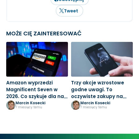
Tweet
MOŻE CIĘ ZAINTERESOWAĆ
Amazon wyprzedzi
Trzy akcje wzrostowe
M
Magnificent Seven w
godne uwagi. To
3
2026. Co szykuje dla nas
oczywiste zakupy na
k
Jeff Bezos?
nowy rok
Marcin Kosecki
Marcin Kosecki
7 miesięcy temu
7 miesięcy temu