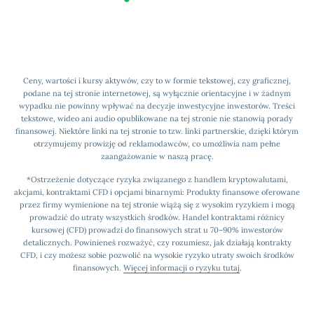
Ceny, wartości i kursy aktywów, czy to w formie tekstowej, czy graficznej,
podane na tej stronie internetowej, są wyłącznie orientacyjne i w żadnym
wypadku nie powinny wpływać na decyzje inwestycyjne inwestorów. Treści
tekstowe, wideo ani audio opublikowane na tej stronie nie stanowią porady
finansowej. Niektóre linki na tej stronie to tzw. linki partnerskie, dzięki którym
otrzymujemy prowizję od reklamodawców, co umożliwia nam pełne
zaangażowanie w naszą pracę.
*Ostrzeżenie dotyczące ryzyka związanego z handlem kryptowalutami,
akcjami, kontraktami CFD i opcjami binarnymi: Produkty finansowe oferowane
przez firmy wymienione na tej stronie wiążą się z wysokim ryzykiem i mogą
prowadzić do utraty wszystkich środków. Handel kontraktami różnicy
kursowej (CFD) prowadzi do finansowych strat u 70–90% inwestorów
detalicznych. Powinieneś rozważyć, czy rozumiesz, jak działają kontrakty
CFD, i czy możesz sobie pozwolić na wysokie ryzyko utraty swoich środków
finansowych.
Więcej informacji o ryzyku tutaj
.