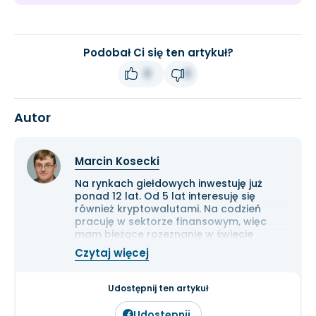
Podobał Ci się ten artykuł?
0
0
Autor
Marcin Kosecki
Na rynkach giełdowych inwestuję już
ponad 12 lat. Od 5 lat interesuję się
również kryptowalutami. Na codzień
pracuję w sektorze finansowym, więc
mam bieżące rozeznanie w świecie
gospodarki i ekonomii. Cenię przede
Czytaj więcej
wszystkim solidną analizę
fundamentalną przedsiębiorstw oraz
inwestowanie długoterminowe.
Udostępnij ten artykuł
Udostępnij