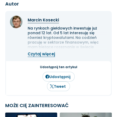
Autor
Marcin Kosecki
Na rynkach giełdowych inwestuję już
ponad 12 lat. Od 5 lat interesuję się
również kryptowalutami. Na codzień
pracuję w sektorze finansowym, więc
mam bieżące rozeznanie w świecie
gospodarki i ekonomii. Cenię przede
Czytaj więcej
wszystkim solidną analizę
fundamentalną przedsiębiorstw oraz
inwestowanie długoterminowe.
Udostępnij ten artykuł
Udostępnij
Tweet
MOŻE CIĘ ZAINTERESOWAĆ