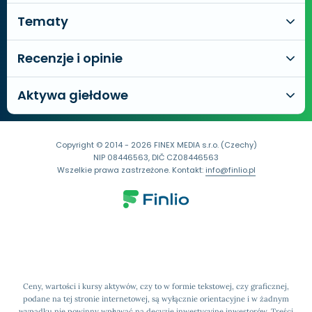
Tematy
Recenzje i opinie
Aktywa giełdowe
Copyright © 2014 - 2026 FINEX MEDIA s.r.o. (Czechy)
NIP 08446563, DIČ CZ08446563
Wszelkie prawa zastrzeżone. Kontakt:
info@finlio.pl
Ceny, wartości i kursy aktywów, czy to w formie tekstowej, czy graficznej,
podane na tej stronie internetowej, są wyłącznie orientacyjne i w żadnym
wypadku nie powinny wpływać na decyzje inwestycyjne inwestorów. Treści