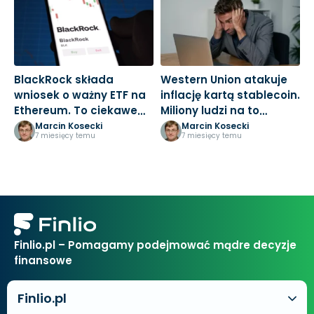
BlackRock składa
Western Union atakuje
B
wniosek o ważny ETF na
inflację kartą stablecoin.
t
Ethereum. To ciekawe
Miliony ludzi na to
w
posunięcie
czekały
d
Marcin Kosecki
Marcin Kosecki
7 miesięcy temu
7 miesięcy temu
Finlio.pl – Pomagamy podejmować mądre decyzje
finansowe
Finlio.pl