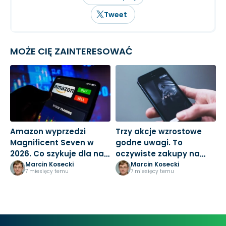
Tweet
MOŻE CIĘ ZAINTERESOWAĆ
Amazon wyprzedzi
Trzy akcje wzrostowe
M
Magnificent Seven w
godne uwagi. To
3
2026. Co szykuje dla nas
oczywiste zakupy na
k
Jeff Bezos?
nowy rok
Marcin Kosecki
Marcin Kosecki
7 miesięcy temu
7 miesięcy temu