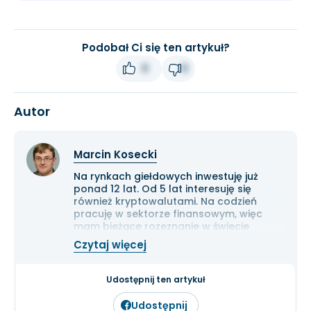
Podobał Ci się ten artykuł?
0
0
Autor
Marcin Kosecki
Na rynkach giełdowych inwestuję już
ponad 12 lat. Od 5 lat interesuję się
również kryptowalutami. Na codzień
pracuję w sektorze finansowym, więc
mam bieżące rozeznanie w świecie
gospodarki i ekonomii. Cenię przede
Czytaj więcej
wszystkim solidną analizę
fundamentalną przedsiębiorstw oraz
inwestowanie długoterminowe.
Udostępnij ten artykuł
Udostępnij