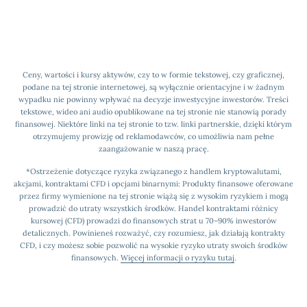
Ceny, wartości i kursy aktywów, czy to w formie tekstowej, czy graficznej,
podane na tej stronie internetowej, są wyłącznie orientacyjne i w żadnym
wypadku nie powinny wpływać na decyzje inwestycyjne inwestorów. Treści
tekstowe, wideo ani audio opublikowane na tej stronie nie stanowią porady
finansowej. Niektóre linki na tej stronie to tzw. linki partnerskie, dzięki którym
otrzymujemy prowizję od reklamodawców, co umożliwia nam pełne
zaangażowanie w naszą pracę.
*Ostrzeżenie dotyczące ryzyka związanego z handlem kryptowalutami,
akcjami, kontraktami CFD i opcjami binarnymi: Produkty finansowe oferowane
przez firmy wymienione na tej stronie wiążą się z wysokim ryzykiem i mogą
prowadzić do utraty wszystkich środków. Handel kontraktami różnicy
kursowej (CFD) prowadzi do finansowych strat u 70–90% inwestorów
detalicznych. Powinieneś rozważyć, czy rozumiesz, jak działają kontrakty
CFD, i czy możesz sobie pozwolić na wysokie ryzyko utraty swoich środków
finansowych.
Więcej informacji o ryzyku tutaj
.