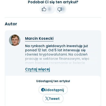
Podobał Ci się ten artykuł?
0
0
Autor
Marcin Kosecki
Na rynkach giełdowych inwestuję już
ponad 12 lat. Od 5 lat interesuję się
również kryptowalutami. Na codzień
pracuję w sektorze finansowym, więc
mam bieżące rozeznanie w świecie
gospodarki i ekonomii. Cenię przede
Czytaj więcej
wszystkim solidną analizę
fundamentalną przedsiębiorstw oraz
inwestowanie długoterminowe.
Udostępnij ten artykuł
Udostępnij
Tweet