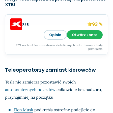
XTB!
93 %
XTB
Opinie
Otwórz konto
77% rachunków inwestorów detalicznych odnotowuje straty
pieniężne.
Teleoperatorzy zamiast kierowców
Tesla nie zamierza pozostawić swoich
autonomicznych pojazdów
całkowicie bez nadzoru,
przynajmniej na początku.
Elon Musk
podkreśla ostrożne podejście do