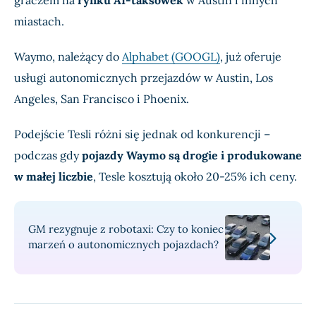
graczem na
rynku AI-taksówek
w Austin i innych
miastach.
Waymo, należący do
Alphabet (GOOGL)
, już oferuje
usługi autonomicznych przejazdów w Austin, Los
Angeles, San Francisco i Phoenix.
Podejście Tesli różni się jednak od konkurencji –
podczas gdy
pojazdy Waymo są drogie i produkowane
w małej liczbie
, Tesle kosztują około 20-25% ich ceny.
GM rezygnuje z robotaxi: Czy to koniec
marzeń o autonomicznych pojazdach?