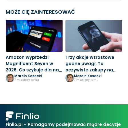
MOŻE CIĘ ZAINTERESOWAĆ
Amazon wyprzedzi
Trzy akcje wzrostowe
M
Magnificent Seven w
godne uwagi. To
3
2026. Co szykuje dla nas
oczywiste zakupy na
k
Jeff Bezos?
nowy rok
Marcin Kosecki
Marcin Kosecki
7 miesięcy temu
7 miesięcy temu
Finlio.pl – Pomagamy podejmować mądre decyzje