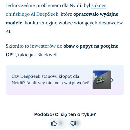
Jednocześnie problemem dla Nvidii był
sukces
chińskiego AI DeepSeek
, które
opracowało wydajne
modele
, konkurencyjne wobec wiodących dostawców
AI.
Skłoniło to
inwestorów
do
obaw o popyt na potężne
GPU
, takie jak Blackwell.
Czy DeepSeek stanowi kłopot dla
Nvidii? Analitycy nie mają wątpliwości!
Podobał Ci się ten artykuł?
0
0