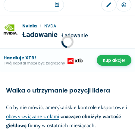
Nvidia
/
NVDA
Ładowanie
Ładowanie
Handluj z XTB!
Kup akcje!
Twój kapitał może być zagrożony
Walka o utrzymanie pozycji lidera
Co by nie mówić, amerykańskie kontrole eksportowe i
obawy związane z cłami
znacząco obniżyły wartość
giełdową firmy
w ostatnich miesiącach.