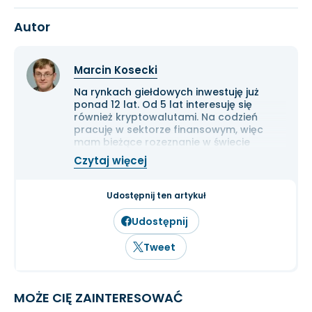
Autor
Marcin Kosecki
Na rynkach giełdowych inwestuję już
ponad 12 lat. Od 5 lat interesuję się
również kryptowalutami. Na codzień
pracuję w sektorze finansowym, więc
mam bieżące rozeznanie w świecie
gospodarki i ekonomii. Cenię przede
Czytaj więcej
wszystkim solidną analizę
fundamentalną przedsiębiorstw oraz
inwestowanie długoterminowe.
Udostępnij ten artykuł
Udostępnij
Tweet
MOŻE CIĘ ZAINTERESOWAĆ