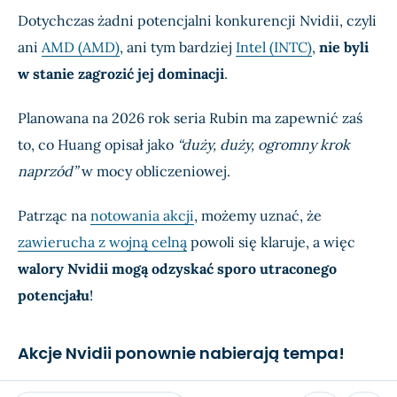
Dotychczas żadni potencjalni konkurencji Nvidii, czyli
ani
AMD (AMD)
, ani tym bardziej
Intel (INTC)
,
nie byli
w stanie zagrozić jej dominacji
.
Planowana na 2026 rok seria Rubin ma zapewnić zaś
to, co Huang opisał jako
“duży, duży, ogromny krok
naprzód”
w mocy obliczeniowej.
Patrząc na
notowania akcji
, możemy uznać, że
zawierucha z wojną celną
powoli się klaruje, a więc
walory Nvidii mogą odzyskać sporo utraconego
potencjału
!
Akcje Nvidii ponownie nabierają tempa!