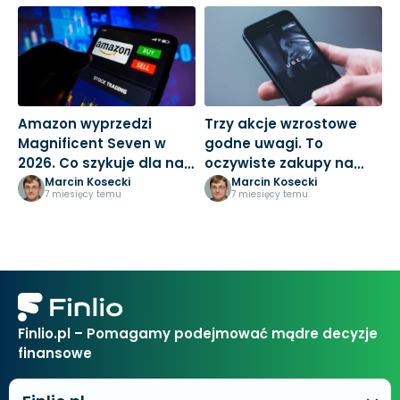
Amazon wyprzedzi
Trzy akcje wzrostowe
M
Magnificent Seven w
godne uwagi. To
3
2026. Co szykuje dla nas
oczywiste zakupy na
k
Jeff Bezos?
nowy rok
Marcin Kosecki
Marcin Kosecki
7 miesięcy temu
7 miesięcy temu
Finlio.pl – Pomagamy podejmować mądre decyzje
finansowe