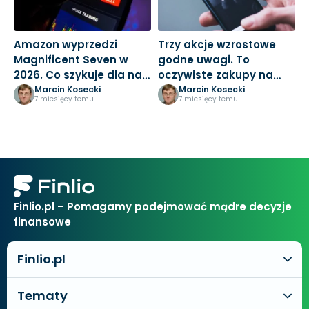
Amazon wyprzedzi
Trzy akcje wzrostowe
M
Magnificent Seven w
godne uwagi. To
3
2026. Co szykuje dla nas
oczywiste zakupy na
k
Jeff Bezos?
nowy rok
Marcin Kosecki
Marcin Kosecki
7 miesięcy temu
7 miesięcy temu
Finlio.pl – Pomagamy podejmować mądre decyzje
finansowe
Finlio.pl
Tematy