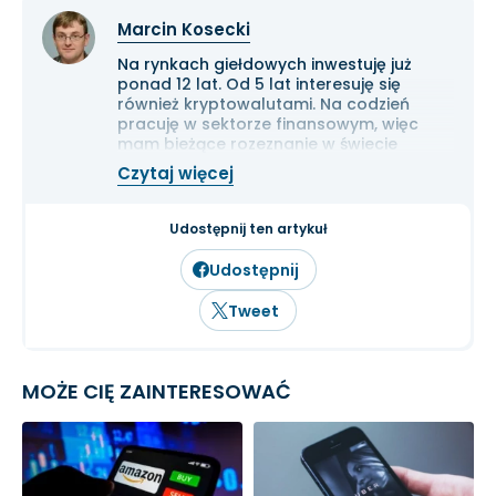
Marcin Kosecki
Na rynkach giełdowych inwestuję już
ponad 12 lat. Od 5 lat interesuję się
również kryptowalutami. Na codzień
pracuję w sektorze finansowym, więc
mam bieżące rozeznanie w świecie
gospodarki i ekonomii. Cenię przede
Czytaj więcej
wszystkim solidną analizę
fundamentalną przedsiębiorstw oraz
inwestowanie długoterminowe.
Udostępnij ten artykuł
Udostępnij
Tweet
MOŻE CIĘ ZAINTERESOWAĆ