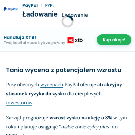
PayPal
/
PYPL
Ładowanie
Ładowanie
Handluj z XTB!
Kup akcje!
Twój kapitał może być zagrożony
Tania wycena z potencjałem wzrostu
Przy obecnych
wycenach
PayPal oferuje
atrakcyjny
stosunek ryzyka do zysku
dla cierpliwych
inwestorów
.
Zarząd prognozuje
wzrost zysku na akcję o 8%
w tym
roku i planuje osiągnąć “
niskie dwie cyfry plus”
do