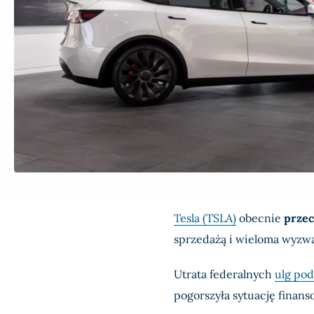
Tesla (TSLA)
obecnie
przec
sprzedażą i wieloma wyzw
Utrata federalnych
ulg po
pogorszyła sytuację finans