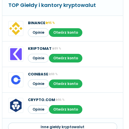
TOP Giełdy i kantory kryptowalut
BINANCE
95 %
Opinie
Otwórz konto
KRIPTOMAT
89 %
Opinie
Otwórz konto
COINBASE
88 %
Opinie
Otwórz konto
CRYPTO.COM
86 %
Opinie
Otwórz konto
Inne giełdy kryptowalut