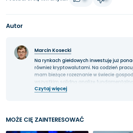
Autor
Marcin Kosecki
Na rynkach giełdowych inwestuję już ponad 1
również kryptowalutami. Na codzień pracu
mam bieżące rozeznanie w świecie gospoda
wszystkim solidną analizę fundamentalną
Czytaj więcej
długoterminowe.
MOŻE CIĘ ZAINTERESOWAĆ