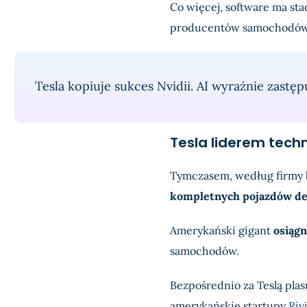
Co więcej, software ma sta
producentów samochodów 
Tesla kopiuje sukces Nvidii. AI wyraźnie zast
Tesla liderem tech
Tymczasem, według firmy 
kompletnych pojazdów de
Amerykański gigant
osiąg
samochodów.
Bezpośrednio za Teslą plas
amerykańskie startupy
Riv