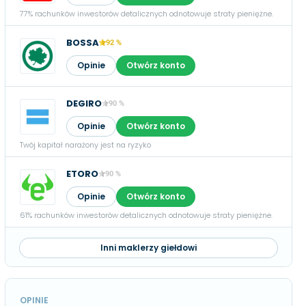
77% rachunków inwestorów detalicznych odnotowuje straty pieniężne.
BOSSA
92 %
Opinie
Otwórz konto
DEGIRO
90 %
Opinie
Otwórz konto
Twój kapitał narażony jest na ryzyko
ETORO
90 %
Opinie
Otwórz konto
61% rachunków inwestorów detalicznych odnotowuje straty pieniężne.
Inni maklerzy giełdowi
OPINIE