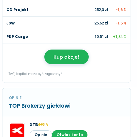
CD Projekt
252,3 zł
-1,6 %
JSW
25,62 zł
-1,5 %
PKP Cargo
10,51 zł
+1,84 %
Kup akcje!
Twój kapitał może być zagrożony*
OPINIE
TOP Brokerzy giełdowi
XTB
93 %
Opinie
Otwórz konto