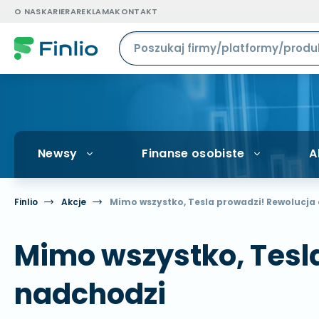
O NAS
KARIERA
REKLAMA
KONTAKT
Newsy
Finanse osobiste
A
Finlio
Akcje
Mimo wszystko, Tesla prowadzi! Rewolucja
Mimo wszystko, Tesl
nadchodzi