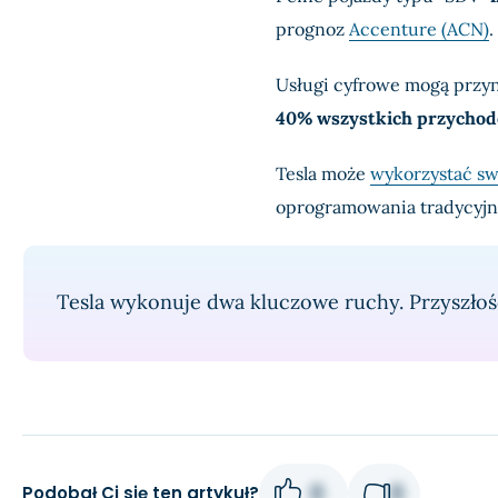
prognoz
Accenture (ACN)
.
Usługi cyfrowe mogą przyni
40% wszystkich przychod
Tesla może
wykorzystać sw
oprogramowania tradycyjn
Tesla wykonuje dwa kluczowe ruchy. Przyszłość
0
0
Podobał Ci się ten artykuł?