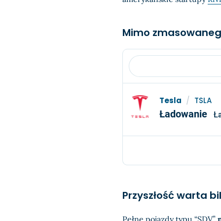
Mimo zmasowanego 
Tesla
/
TSLA
Ładowanie
Ł
Przyszłość warta bi
Pełne pojazdy typu “SDV”