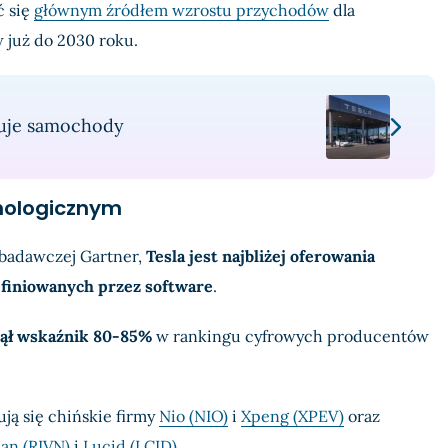
ć się
głównym źródłem wzrostu przychodów
dla
już do 2030 roku.
ępuje samochody
nologicznym
badawczej Gartner,
Tesla jest najbliżej oferowania
finiowanych przez software
.
nął wskaźnik 80-85%
w rankingu cyfrowych producentów
ują się chińskie firmy
Nio (NIO)
i
Xpeng (XPEV)
oraz
ian (RIVN)
i
Lucid (LCID)
.