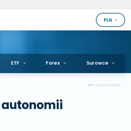
PLN
ETF
Forex
Surowce
 autonomii