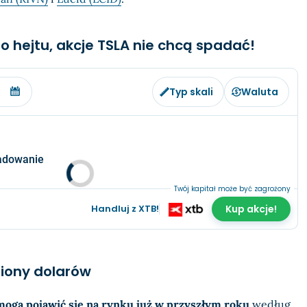
hejtu, akcje TSLA nie chcą spadać!
Typ skali
Waluta
adowanie
Twój kapitał może być zagrożony
Handluj z XTB!
Kup akcje!
liony dolarów
mogą pojawić się na rynku już w przyszłym roku
według