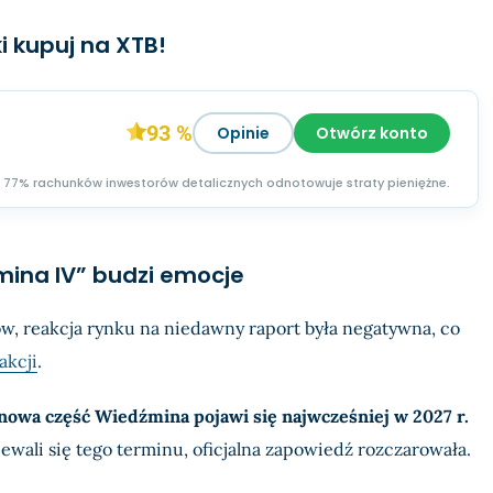
i kupuj na XTB!
93 %
Opinie
Otwórz konto
77% rachunków inwestorów detalicznych odnotowuje straty pieniężne.
ina IV” budzi emocje
, reakcja rynku na niedawny raport była negatywna, co
akcji
.
nowa część Wiedźmina pojawi się najwcześniej w 2027 r.
ewali się tego terminu, oficjalna zapowiedź rozczarowała.