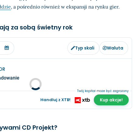
łdzie
, a pośrednio również w ekspansji na rynku gier.
ają za sobą świetny rok
Typ skali
Waluta
DR
adowanie
Twój kapitał może być zagrożony
Handluj z XTB!
Kup akcje!
tywami CD Projekt?