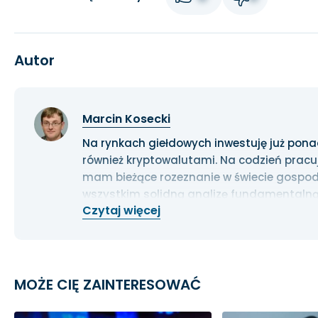
Autor
Marcin Kosecki
Na rynkach giełdowych inwestuję już ponad 1
również kryptowalutami. Na codzień pracu
mam bieżące rozeznanie w świecie gospoda
wszystkim solidną analizę fundamentalną
Czytaj więcej
długoterminowe.
MOŻE CIĘ ZAINTERESOWAĆ