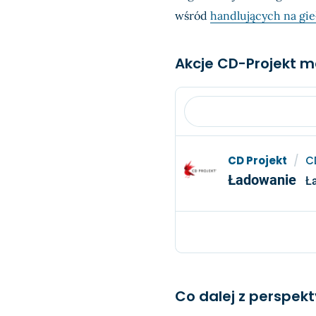
wśród
handlujących na gie
Akcje CD-Projekt m
CD Projekt
/
C
Ładowanie
Ł
Co dalej z perspek