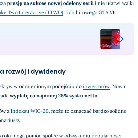
sza
presję na sukces nowej odsłony serii
i nie ułatwi walki
ake Two Interactive (TTWO)
i ich hitowego GTA VI!
na rozwój i dywidendy
pektyw w odmienionym podejściu do
inwestorów
. Nowa
łada
wypłatę co najmniej 25% zysku netto
.
nów z
indeksu WIG-20
, może to oznaczać bardzo solidne
onariuszy!
 kroki mogą pomóc spółce w odzyskaniu popularności