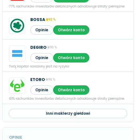
77% rachunków inwestorów detalicznych odnotowuje straty pieniężne.
BOSSA
92 %
Opinie
Otwórz konto
DEGIRO
90 %
Opinie
Otwórz konto
Twój kapitał narażony jest na ryzyko
ETORO
90 %
Opinie
Otwórz konto
61% rachunków inwestorów detalicznych odnotowuje straty pieniężne.
Inni maklerzy giełdowi
OPINIE