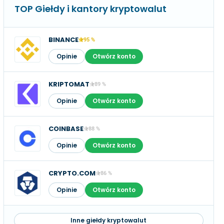
TOP Giełdy i kantory kryptowalut
BINANCE
95 %
Opinie
Otwórz konto
KRIPTOMAT
89 %
Opinie
Otwórz konto
COINBASE
88 %
Opinie
Otwórz konto
CRYPTO.COM
86 %
Opinie
Otwórz konto
Inne giełdy kryptowalut