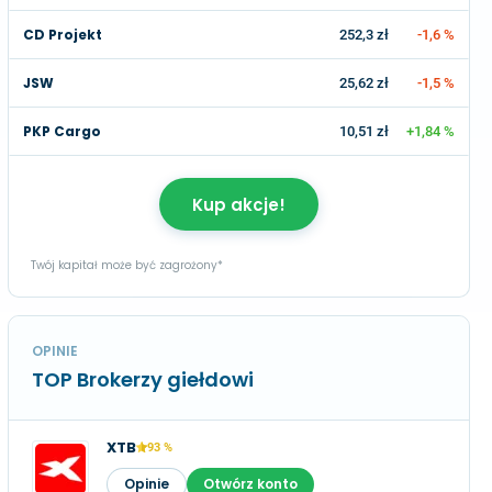
CD Projekt
252,3 zł
-1,6 %
JSW
25,62 zł
-1,5 %
PKP Cargo
10,51 zł
+1,84 %
Kup akcje!
Twój kapitał może być zagrożony*
OPINIE
TOP Brokerzy giełdowi
XTB
93 %
Opinie
Otwórz konto