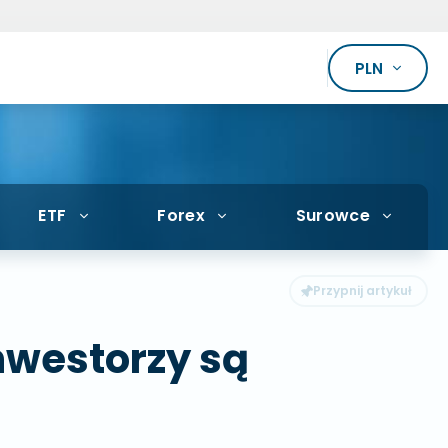
PLN
ETF
Forex
Surowce
inwestorzy są