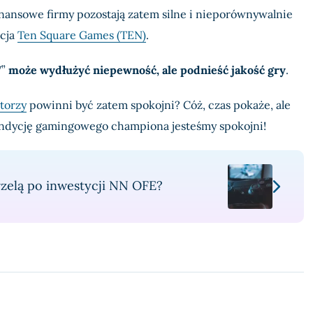
ansowe firmy pozostają zatem silne i nieporównywalnie
acja
Ten Square Games (TEN)
.
V”
może wydłużyć niepewność, ale podnieść jakość gry
.
torzy
powinni być zatem spokojni? Cóż, czas pokaże, ale
ondycję gamingowego championa jesteśmy spokojni!
rzelą po inwestycji NN OFE?