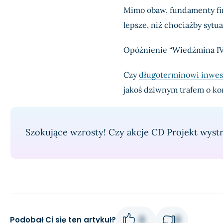
Mimo obaw, fundamenty fin
lepsze, niż chociażby sytu
Opóźnienie “Wiedźmina I
Czy
długoterminowi inwes
jakoś dziwnym trafem o k
Szokujące wzrosty! Czy akcje CD Projekt wyst
0
0
Podobał Ci się ten artykuł?