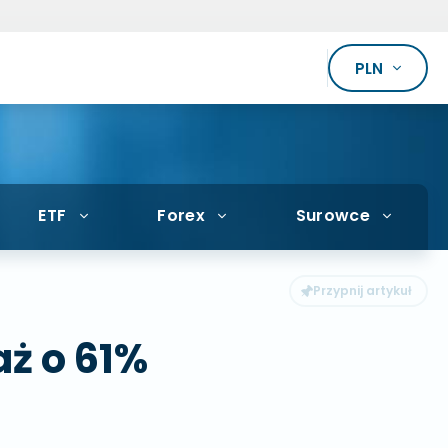
PLN
ETF
Forex
Surowce
aż o 61%