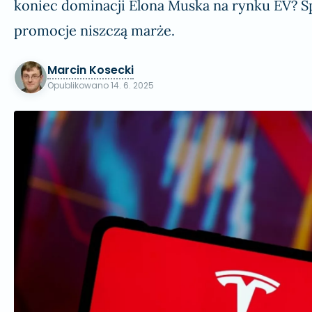
koniec dominacji Elona Muska na rynku EV? Sp
promocje niszczą marże.
Marcin Kosecki
Opublikowano
14. 6. 2025