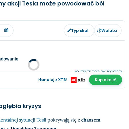
ny akcji Tesla może powodować ból
Typ skali
Waluta
adowanie
Twój kapitał może być zagrożony
Handluj z XTB!
Kup akcje!
ogłębia kryzys
ntalnej sytuacji Tesli
pokrywają się z
chaosem
nem, a Donaldem Trumpem
.