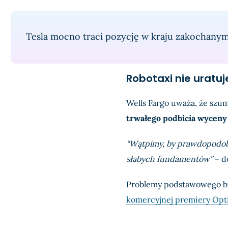
Tesla mocno traci pozycję w kraju zakochanym
Robotaxi nie uratuj
Wells Fargo uważa, że szu
trwałego podbicia wyceny 
“Wątpimy, by prawdopodobn
słabych fundamentów”
– do
Problemy podstawowego bi
komercyjnej premiery Opt