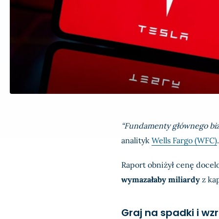
“Fundamenty głównego bizn
analityk
Wells Fargo (WFC)
.
Raport obniżył cenę doce
wymazałaby miliardy
z kap
Graj na spadki i wz