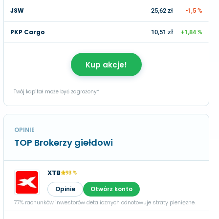
JSW
25,62 zł
-1,5 %
PKP Cargo
10,51 zł
+1,84 %
Kup akcje!
Twój kapitał może być zagrożony*
OPINIE
TOP Brokerzy giełdowi
XTB
93 %
Opinie
Otwórz konto
77% rachunków inwestorów detalicznych odnotowuje straty pieniężne.