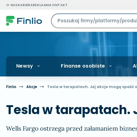
O NAS
KARIERA
REKLAMA
KONTAKT
Newsy
Finanse osobiste
A
Finlio
Akcje
Tesla w tarapatach. Jej akcje mogą spaść a
Tesla w tarapatach. 
Wells Fargo ostrzega przed załamaniem bizne