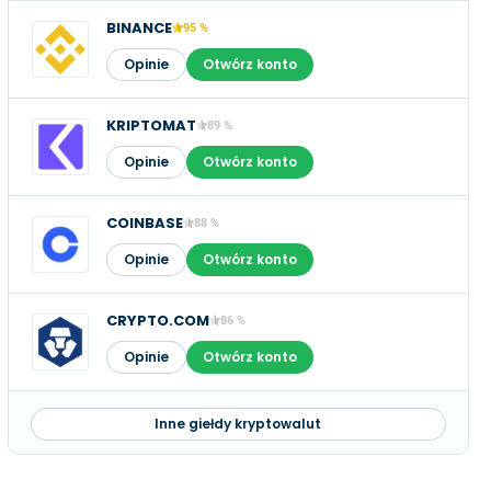
BINANCE
95 %
Opinie
Otwórz konto
KRIPTOMAT
89 %
Opinie
Otwórz konto
COINBASE
88 %
Opinie
Otwórz konto
CRYPTO.COM
86 %
Opinie
Otwórz konto
Inne giełdy kryptowalut