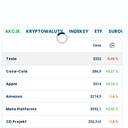
AKCJE
KRYPTOWALUTY
INDEKSY
ETF
SUROWC
Cena
Tesla
$322
-0,46 %
Coca-Cola
$86,9
+0,21 %
Apple
$314
+0,74 %
Amazon
$274,9
-1,6 %
Meta Platforms
$592,1
+0,32 %
CD Projekt
252,3 zł
-1,6 %