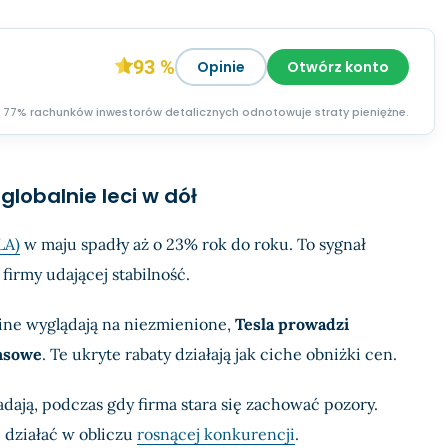
93 %
Opinie
Otwórz konto
77% rachunków inwestorów detalicznych odnotowuje straty pieniężne.
globalnie leci w dół
LA)
w maju spadły aż o 23% rok do roku. To sygnał
irmy udającej stabilność.
line wyglądają na niezmienione,
Tesla prowadzi
nsowe
. Te ukryte rabaty działają jak ciche obniżki cen.
dają, podczas gdy firma stara się zachować pozory.
 działać w obliczu
rosnącej konkurencji
.