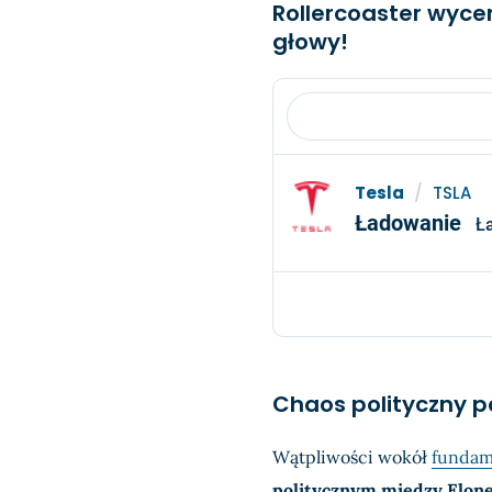
Rollercoaster wyce
głowy!
Tesla
/
TSLA
Ładowanie
Ł
Chaos polityczny p
Wątpliwości wokół
fundame
politycznym między Elo