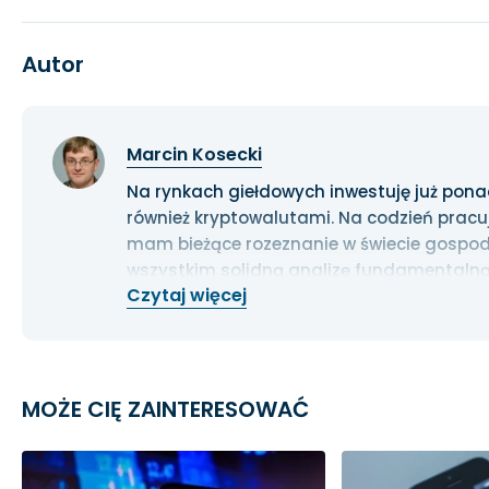
Autor
Marcin Kosecki
Na rynkach giełdowych inwestuję już ponad 1
również kryptowalutami. Na codzień pracu
mam bieżące rozeznanie w świecie gospoda
wszystkim solidną analizę fundamentalną
Czytaj więcej
długoterminowe.
MOŻE CIĘ ZAINTERESOWAĆ