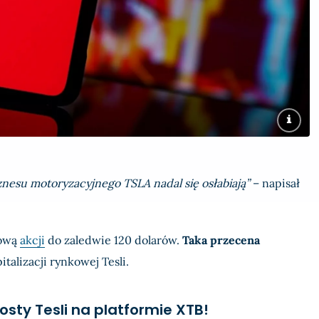
esu motoryzacyjnego TSLA nadal się osłabiają”
– napisał
lową
akcji
do zaledwie 120 dolarów.
Taka przecena
italizacji rynkowej Tesli.
rosty Tesli na platformie XTB!