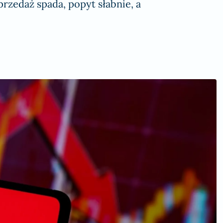
rzedaż spada, popyt słabnie, a