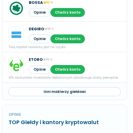
BOSSA
92 %
Opinie
Otwórz konto
DEGIRO
90 %
Opinie
Otwórz konto
Twój kapitał narażony jest na ryzyko
ETORO
90 %
Opinie
Otwórz konto
61% rachunków inwestorów detalicznych odnotowuje straty pieniężne.
Inni maklerzy giełdowi
OPINIE
TOP Giełdy i kantory kryptowalut