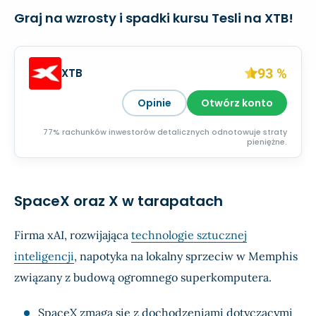
Graj na wzrosty i spadki kursu Tesli na XTB!
93 %
XTB
Opinie
Otwórz konto
77% rachunków inwestorów detalicznych odnotowuje straty
pieniężne.
SpaceX oraz X w tarapatach
Firma xAI, rozwijająca
technologie sztucznej
inteligencji
, napotyka na lokalny sprzeciw w Memphis
związany z budową ogromnego superkomputera.
SpaceX zmaga się z dochodzeniami dotyczącymi