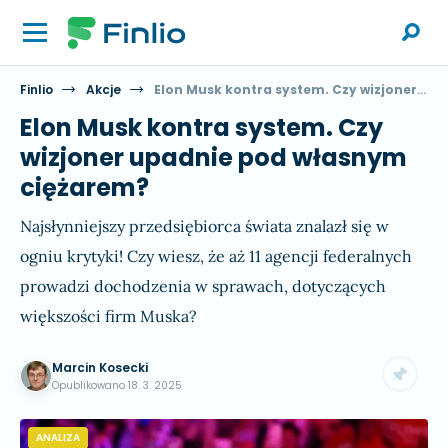
Finlio
Akcje
Elon Musk kontra system. Czy wizjoner upadnie pod własnym ciężarem?
Elon Musk kontra system. Czy
wizjoner upadnie pod własnym
ciężarem?
Najsłynniejszy przedsiębiorca świata znalazł się w
ogniu krytyki! Czy wiesz, że aż 11 agencji federalnych
prowadzi dochodzenia w sprawach, dotyczących
większości firm Muska?
Marcin Kosecki
Opublikowano
18. 3. 2025
ANALIZA