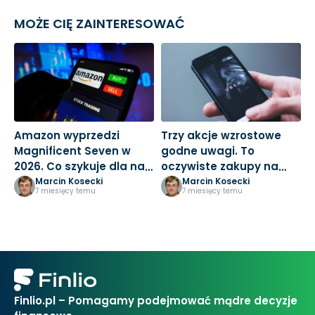
MOŻE CIĘ ZAINTERESOWAĆ
Amazon wyprzedzi
Trzy akcje wzrostowe
M
Magnificent Seven w
godne uwagi. To
3
2026. Co szykuje dla nas
oczywiste zakupy na
k
Jeff Bezos?
nowy rok
Marcin Kosecki
Marcin Kosecki
7 miesięcy temu
7 miesięcy temu
Finlio.pl – Pomagamy podejmować mądre decyzje