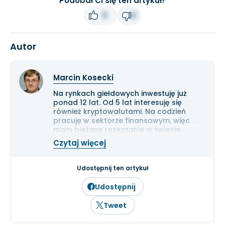
Podobał Ci się ten artykuł?
0
0
Autor
Marcin Kosecki
Na rynkach giełdowych inwestuję już
ponad 12 lat. Od 5 lat interesuję się
również kryptowalutami. Na codzień
pracuję w sektorze finansowym, więc
mam bieżące rozeznanie w świecie
gospodarki i ekonomii. Cenię przede
Czytaj więcej
wszystkim solidną analizę
fundamentalną przedsiębiorstw oraz
inwestowanie długoterminowe.
Udostępnij ten artykuł
Udostępnij
Tweet