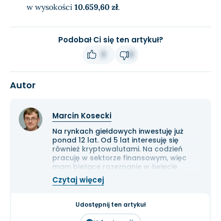
w wysokości
10.659,60 zł
.
Podobał Ci się ten artykuł?
3
0
Autor
Marcin Kosecki
Na rynkach giełdowych inwestuję już
ponad 12 lat. Od 5 lat interesuję się
również kryptowalutami. Na codzień
pracuję w sektorze finansowym, więc
mam bieżące rozeznanie w świecie
gospodarki i ekonomii. Cenię przede
Czytaj więcej
wszystkim solidną analizę
fundamentalną przedsiębiorstw oraz
inwestowanie długoterminowe.
Udostępnij ten artykuł