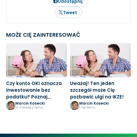
Udostępnij
Tweet
MOŻE CIĘ ZAINTERESOWAĆ
Czy konto OKI oznacza
Uważaj! Ten jeden
V
inwestowanie bez
szczegół może Cię
k
podatku? Poznaj
pozbawić ulgi na IKZE!
u
prawdę!
z
Marcin Kosecki
Marcin Kosecki
10 miesięcy temu
1 rok temu