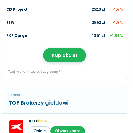
CD Projekt
252,3 zł
-1,6 %
JSW
25,62 zł
-1,5 %
PKP Cargo
10,51 zł
+1,84 %
Kup akcje!
Twój kapitał może być zagrożony*
OPINIE
TOP Brokerzy giełdowi
XTB
93 %
Opinie
Otwórz konto