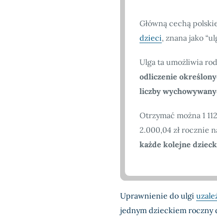
Główną cechą polskie
dzieci
, znana jako “u
Ulga ta umożliwia r
odliczenie określon
liczby wychowywanyc
Otrzymać można 1 112,
2.000,04 zł rocznie n
każde kolejne dziec
Uprawnienie do ulgi
uzale
jednym dzieckiem roczny d