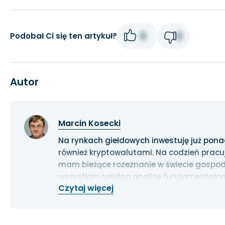
0
0
Podobał Ci się ten artykuł?
Autor
Marcin Kosecki
Na rynkach giełdowych inwestuję już ponad 1
również kryptowalutami. Na codzień pracu
mam bieżące rozeznanie w świecie gospoda
wszystkim solidną analizę fundamentalną
Czytaj więcej
długoterminowe.