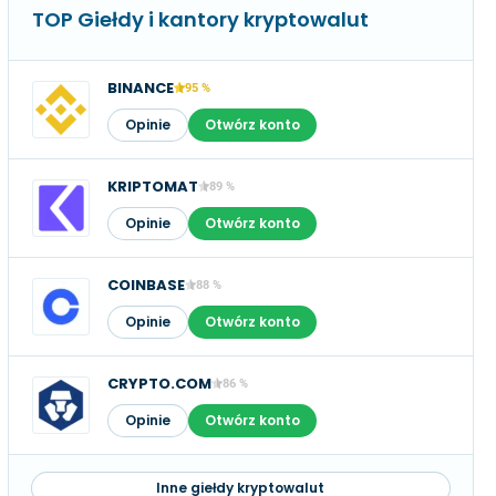
TOP Giełdy i kantory kryptowalut
BINANCE
95 %
Opinie
Otwórz konto
KRIPTOMAT
89 %
Opinie
Otwórz konto
COINBASE
88 %
Opinie
Otwórz konto
CRYPTO.COM
86 %
Opinie
Otwórz konto
Inne giełdy kryptowalut