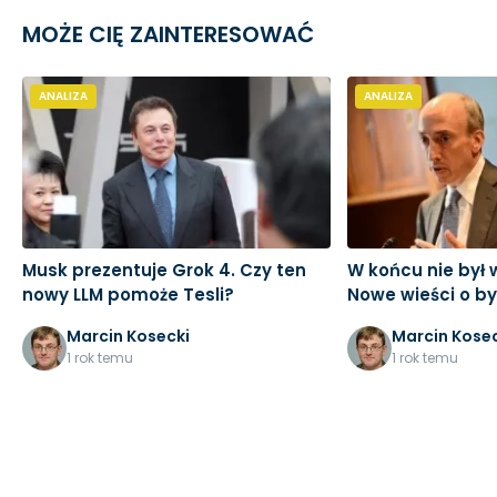
MOŻE CIĘ ZAINTERESOWAĆ
ANALIZA
ANALIZA
Musk prezentuje Grok 4. Czy ten
W końcu nie był
nowy LLM pomoże Tesli?
Nowe wieści o by
Marcin Kosecki
Marcin Kosec
1 rok temu
1 rok temu