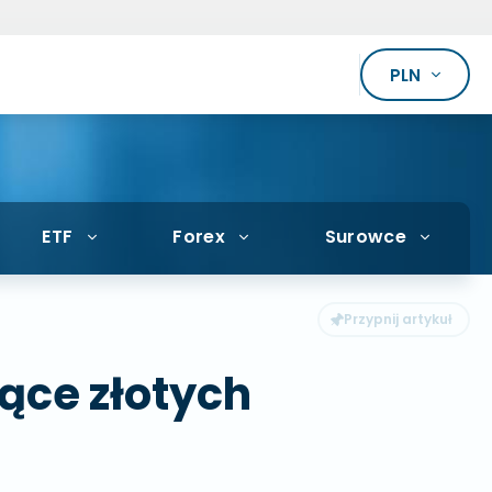
PLN
ETF
Forex
Surowce
iące złotych