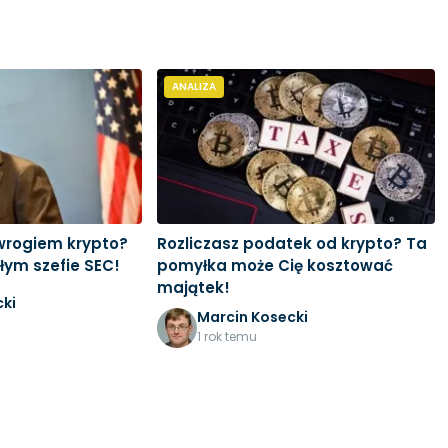
ANALIZA
 wrogiem krypto?
Rozliczasz podatek od krypto? Ta
łym szefie SEC!
pomyłka może Cię kosztować
majątek!
ki
Marcin Kosecki
1 rok temu