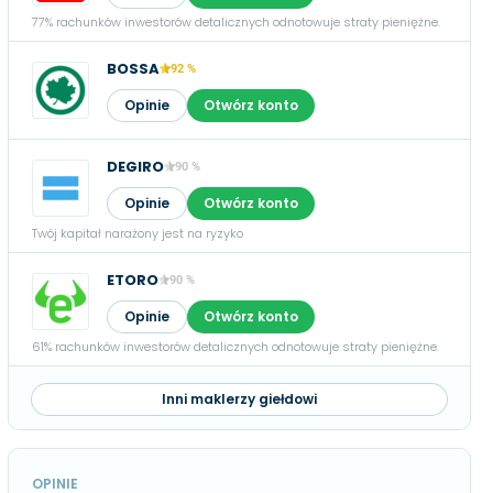
77% rachunków inwestorów detalicznych odnotowuje straty pieniężne.
BOSSA
92 %
Opinie
Otwórz konto
DEGIRO
90 %
Opinie
Otwórz konto
Twój kapitał narażony jest na ryzyko
ETORO
90 %
Opinie
Otwórz konto
61% rachunków inwestorów detalicznych odnotowuje straty pieniężne.
Inni maklerzy giełdowi
OPINIE