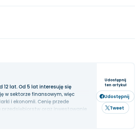
Udostępnij
ten artykuł
2 lat. Od 5 lat interesuję się
ję w sektorze finansowym, więc
Udostępnij
rki i ekonomii. Cenię przede
Tweet
 przedsiębiorstw oraz inwestowanie