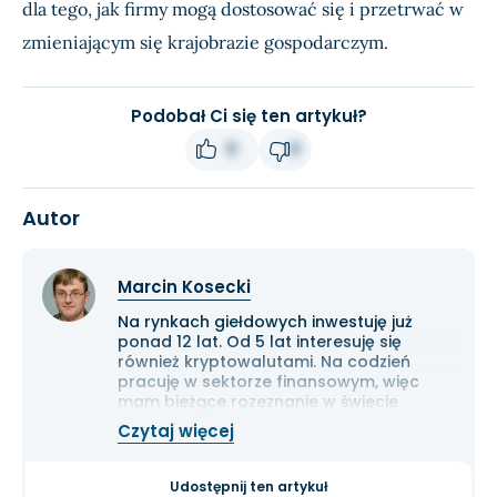
dla tego, jak firmy mogą dostosować się i przetrwać w
zmieniającym się krajobrazie gospodarczym.
Podobał Ci się ten artykuł?
0
0
Autor
Marcin Kosecki
Na rynkach giełdowych inwestuję już
ponad 12 lat. Od 5 lat interesuję się
również kryptowalutami. Na codzień
pracuję w sektorze finansowym, więc
mam bieżące rozeznanie w świecie
gospodarki i ekonomii. Cenię przede
Czytaj więcej
wszystkim solidną analizę
fundamentalną przedsiębiorstw oraz
inwestowanie długoterminowe.
Udostępnij ten artykuł