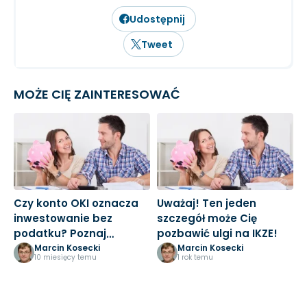
Udostępnij
Tweet
MOŻE CIĘ ZAINTERESOWAĆ
Czy konto OKI oznacza
Uważaj! Ten jeden
U
inwestowanie bez
szczegół może Cię
d
podatku? Poznaj
pozbawić ulgi na IKZE!
o
prawdę!
k
Marcin Kosecki
Marcin Kosecki
10 miesięcy temu
1 rok temu