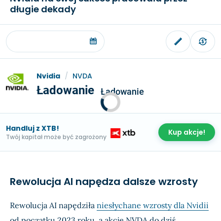
długie dekady
Nvidia
/
NVDA
Ładowanie
Ładowanie
Handluj z XTB!
Kup akcje!
Twój kapitał może być zagrożony
Rewolucja AI napędza dalsze wzrosty
Rewolucja AI napędziła
niesłychane wzrosty dla Nvidii
od początku 2023 roku, a akcje NVDA do dziś