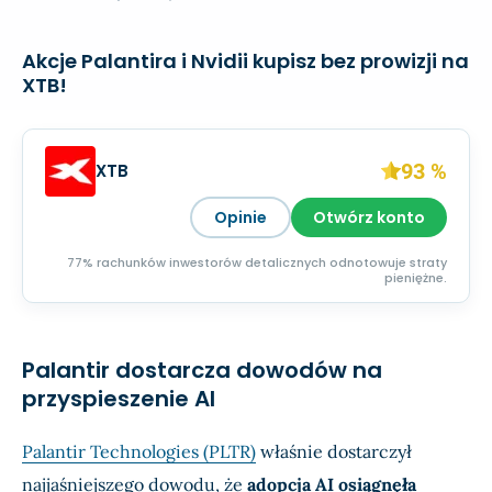
Akcje Palantira i Nvidii kupisz bez prowizji na
XTB!
93 %
XTB
Opinie
Otwórz konto
77% rachunków inwestorów detalicznych odnotowuje straty
pieniężne.
Palantir dostarcza dowodów na
przyspieszenie AI
Palantir Technologies (PLTR)
właśnie dostarczył
najjaśniejszego dowodu, że
adopcja AI osiągnęła