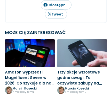
Udostępnij
Tweet
MOŻE CIĘ ZAINTERESOWAĆ
Amazon wyprzedzi
Trzy akcje wzrostowe
M
Magnificent Seven w
godne uwagi. To
3
2026. Co szykuje dla nas
oczywiste zakupy na
k
Jeff Bezos?
nowy rok
Marcin Kosecki
Marcin Kosecki
7 miesięcy temu
7 miesięcy temu