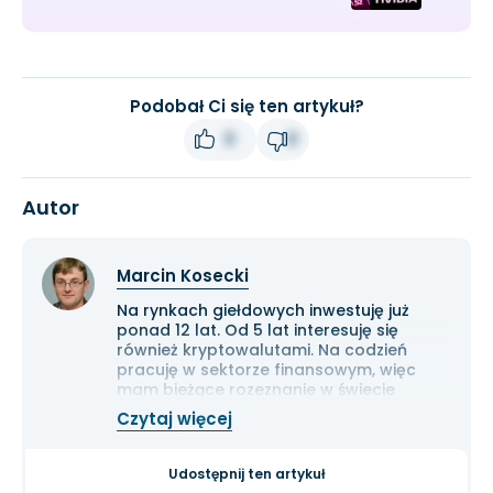
Podobał Ci się ten artykuł?
0
0
Autor
Marcin Kosecki
Na rynkach giełdowych inwestuję już
ponad 12 lat. Od 5 lat interesuję się
również kryptowalutami. Na codzień
pracuję w sektorze finansowym, więc
mam bieżące rozeznanie w świecie
gospodarki i ekonomii. Cenię przede
Czytaj więcej
wszystkim solidną analizę
fundamentalną przedsiębiorstw oraz
inwestowanie długoterminowe.
Udostępnij ten artykuł