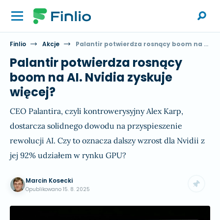
Finlio
Akcje
Palantir potwierdza rosnący boom na AI. Nvidia zyskuje więcej?
Palantir potwierdza rosnący
boom na AI. Nvidia zyskuje
więcej?
CEO Palantira, czyli kontrowerysyjny Alex Karp,
dostarcza solidnego dowodu na przyspieszenie
rewolucji AI. Czy to oznacza dalszy wzrost dla Nvidii z
jej 92% udziałem w rynku GPU?
Marcin Kosecki
Opublikowano
15. 8. 2025