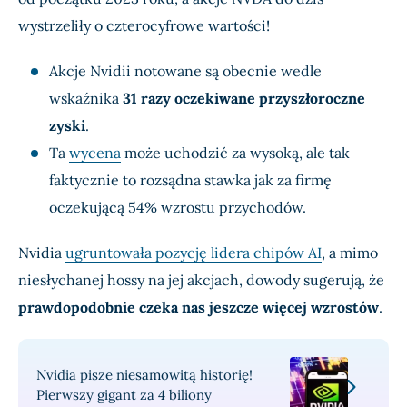
wystrzeliły o czterocyfrowe wartości!
Akcje Nvidii notowane są obecnie wedle
wskaźnika
31 razy oczekiwane przyszłoroczne
zyski
.
Ta
wycena
może uchodzić za wysoką, ale tak
faktycznie to rozsądna stawka jak za firmę
oczekującą 54% wzrostu przychodów.
Nvidia
ugruntowała pozycję lidera chipów AI
, a mimo
niesłychanej hossy na jej akcjach, dowody sugerują, że
prawdopodobnie czeka nas jeszcze więcej wzrostów
.
Nvidia pisze niesamowitą historię!
Pierwszy gigant za 4 biliony