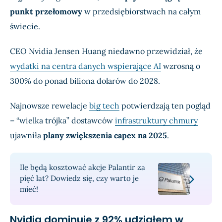
punkt przełomowy
w przedsiębiorstwach na całym
świecie.
CEO Nvidia Jensen Huang niedawno przewidział, że
wydatki na centra danych wspierające AI
wzrosną o
300% do ponad biliona dolarów do 2028.
Najnowsze rewelacje
big tech
potwierdzają ten pogląd
– “wielka trójka” dostawców
infrastruktury chmury
ujawniła
plany zwiększenia capex na 2025
.
Ile będą kosztować akcje Palantir za
pięć lat? Dowiedz się, czy warto je
mieć!
Nvidia dominuje z 92% udziałem w