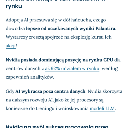
rynku
Adopcja AI przesuwa się w dół łańcucha, czego
dowodzą
lepsze od oczekiwanych wyniki Palantira
.
Wystarczy zresztą spojrzeć na eksplozję kursu ich
akcji
!
Nvidia posiada dominującą pozycję na rynku GPU
dla
centrów danych z
aż 92% udziałem w rynku
, według
zapewnień analityków.
Gdy
AI wykracza poza centra danych
, Nvidia skorzysta
na dalszym rozwoju AI, jako że jej procesory są
konieczne do treningu i wnioskowania
modeli LLM
.
Nvidia na swój sukces pracowała przez