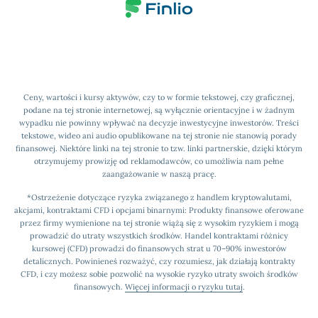
Ceny, wartości i kursy aktywów, czy to w formie tekstowej, czy graficznej,
podane na tej stronie internetowej, są wyłącznie orientacyjne i w żadnym
wypadku nie powinny wpływać na decyzje inwestycyjne inwestorów. Treści
tekstowe, wideo ani audio opublikowane na tej stronie nie stanowią porady
finansowej. Niektóre linki na tej stronie to tzw. linki partnerskie, dzięki którym
otrzymujemy prowizję od reklamodawców, co umożliwia nam pełne
zaangażowanie w naszą pracę.
*Ostrzeżenie dotyczące ryzyka związanego z handlem kryptowalutami,
akcjami, kontraktami CFD i opcjami binarnymi: Produkty finansowe oferowane
przez firmy wymienione na tej stronie wiążą się z wysokim ryzykiem i mogą
prowadzić do utraty wszystkich środków. Handel kontraktami różnicy
kursowej (CFD) prowadzi do finansowych strat u 70–90% inwestorów
detalicznych. Powinieneś rozważyć, czy rozumiesz, jak działają kontrakty
CFD, i czy możesz sobie pozwolić na wysokie ryzyko utraty swoich środków
finansowych.
Więcej informacji o ryzyku tutaj
.