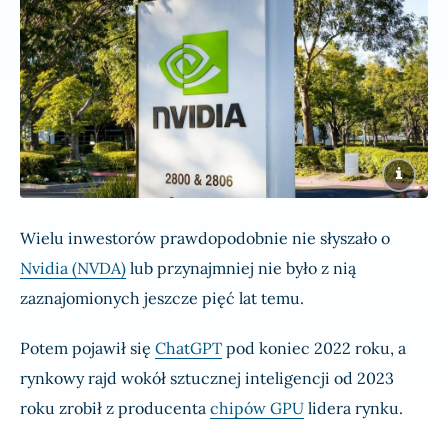
Wielu inwestorów prawdopodobnie nie słyszało o
Nvidia (NVDA)
lub przynajmniej nie było z nią
zaznajomionych jeszcze pięć lat temu.
Potem pojawił się
ChatGPT
pod koniec 2022 roku, a
rynkowy rajd wokół sztucznej inteligencji od 2023
roku zrobił z producenta
chipów GPU
lidera rynku.