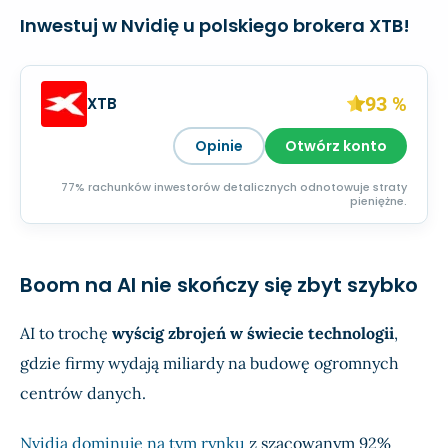
Inwestuj w Nvidię u polskiego brokera XTB!
93 %
XTB
Opinie
Otwórz konto
77% rachunków inwestorów detalicznych odnotowuje straty
pieniężne.
Boom na AI nie skończy się zbyt szybko
AI to trochę
wyścig zbrojeń w świecie technologii
,
gdzie firmy wydają miliardy na budowę ogromnych
centrów danych.
Nvidia dominuje na tym rynku
z szacowanym 92%