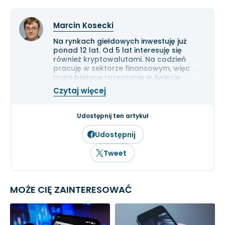
Marcin Kosecki
Na rynkach giełdowych inwestuję już
ponad 12 lat. Od 5 lat interesuję się
również kryptowalutami. Na codzień
pracuję w sektorze finansowym, więc
mam bieżące rozeznanie w świecie
gospodarki i ekonomii. Cenię przede
Czytaj więcej
wszystkim solidną analizę
fundamentalną przedsiębiorstw oraz
inwestowanie długoterminowe.
Udostępnij ten artykuł
Udostępnij
Tweet
MOŻE CIĘ ZAINTERESOWAĆ