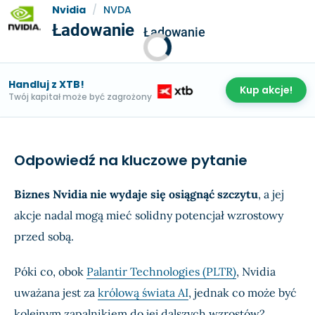
Nvidia
/
NVDA
Ładowanie
Ładowanie
Handluj z XTB!
Kup akcje!
Twój kapitał może być zagrożony
Odpowiedź na kluczowe pytanie
Biznes Nvidia nie wydaje się osiągnąć szczytu
, a jej
akcje nadal mogą mieć solidny potencjał wzrostowy
przed sobą.
Póki co, obok
Palantir Technologies (PLTR)
, Nvidia
uważana jest za
królową świata AI
, jednak co może być
kolejnym zapalnikiem do jej dalszych wzrostów?