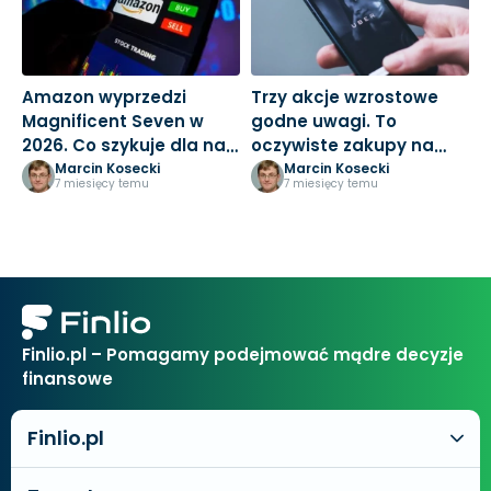
Amazon wyprzedzi
Trzy akcje wzrostowe
M
Magnificent Seven w
godne uwagi. To
3
2026. Co szykuje dla nas
oczywiste zakupy na
k
Jeff Bezos?
nowy rok
Marcin Kosecki
Marcin Kosecki
7 miesięcy temu
7 miesięcy temu
Finlio.pl – Pomagamy podejmować mądre decyzje
finansowe
Finlio.pl