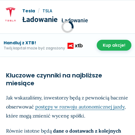
Tesla
/
TSLA
Ładowanie
Ładowanie
Handluj z XTB!
Kup akcje!
Twój kapitał może być zagrożony
Kluczowe czynniki na najbliższe
miesiące
Jak wskazaliśmy, inwestorzy będą z pewnością bacznie
obserwować
postępy w rozwoju autonomicznej jazdy
,
które mogą zmienić wycenę spółki.
Równie istotne będą
dane o dostawach z kolejnych