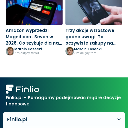
Amazon wyprzedzi
Trzy akcje wzrostowe
M
Magnificent Seven w
godne uwagi. To
3
2026. Co szykuje dla nas
oczywiste zakupy na
k
Jeff Bezos?
nowy rok
Marcin Kosecki
Marcin Kosecki
7 miesięcy temu
7 miesięcy temu
Finlio.pl – Pomagamy podejmować mądre decyzje
finansowe
Finlio.pl