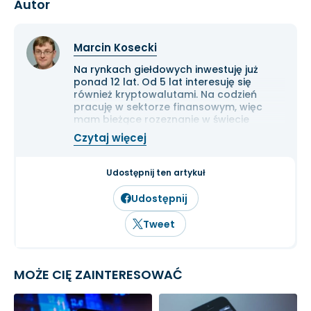
Autor
Marcin Kosecki
Na rynkach giełdowych inwestuję już
ponad 12 lat. Od 5 lat interesuję się
również kryptowalutami. Na codzień
pracuję w sektorze finansowym, więc
mam bieżące rozeznanie w świecie
gospodarki i ekonomii. Cenię przede
Czytaj więcej
wszystkim solidną analizę
fundamentalną przedsiębiorstw oraz
inwestowanie długoterminowe.
Udostępnij ten artykuł
Udostępnij
Tweet
MOŻE CIĘ ZAINTERESOWAĆ