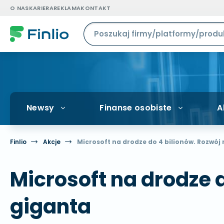
O NAS
KARIERA
REKLAMA
KONTAKT
Newsy
Finanse osobiste
A
Finlio
Akcje
Microsoft na drodze do 4 bilionów. Rozwój
Microsoft na drodze 
giganta