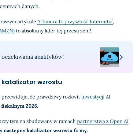
centrach danych.
 naszym artykule
“Chmura to przyszłość Internetu”
,
(AMZN)
to absolutny lider tej przestrzeni!
 oczekiwania analityków!
y katalizator wzrostu
s przewiduje, że prawdziwy rozkwit
inwestycji
AI
 fiskalnym 2026
.
ą przy tym na zbudowany w ramach
partnerstwa z Open AI
y następny katalizator wzrostu firmy
.