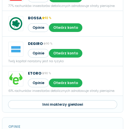
77% rachunków inwestorów detalicznych odnotowuje straty pieniężne.
BOSSA
92 %
Opinie
Otwórz konto
DEGIRO
90 %
Opinie
Otwórz konto
Twój kapitał narażony jest na ryzyko
ETORO
90 %
Opinie
Otwórz konto
61% rachunków inwestorów detalicznych odnotowuje straty pieniężne.
Inni maklerzy giełdowi
OPINIE