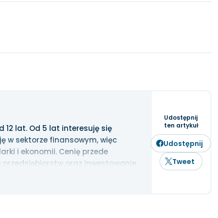
Udostępnij
ten artykuł
2 lat. Od 5 lat interesuję się
ję w sektorze finansowym, więc
Udostępnij
rki i ekonomii. Cenię przede
Tweet
 przedsiębiorstw oraz inwestowanie