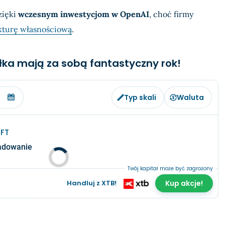
zięki
wczesnym inwestycjom w OpenAI
, choć firmy
ukturę własnościową
.
ółka mają za sobą fantastyczny rok!
Typ skali
Waluta
FT
adowanie
Twój kapitał może być zagrożony
Handluj z XTB!
Kup akcje!