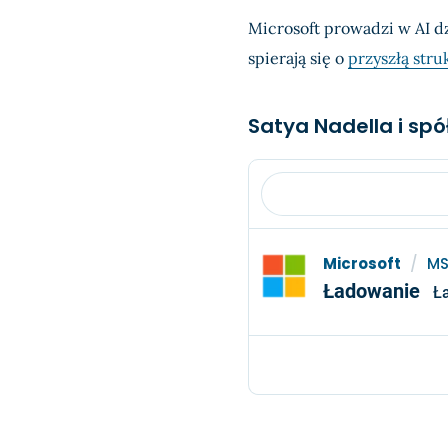
Microsoft prowadzi w AI d
spierają się o
przyszłą str
Satya Nadella i sp
Microsoft
/
MS
Ładowanie
Ł