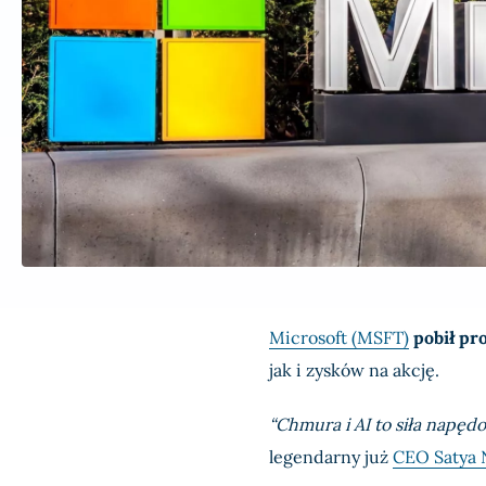
Microsoft (MSFT)
pobił pr
jak i zysków na akcję.
“Chmura i AI to siła napęd
legendarny już
CEO Satya 