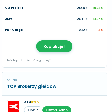
CD Projekt
256,5 zł
+0,98 %
JSW
26,11 zł
+4,07 %
PKP Cargo
10,32 zł
-1,3 %
Kup akcje!
Twój kapitał może być zagrożony*
OPINIE
TOP Brokerzy giełdowi
XTB
93 %
Opinie
Otwórz konto