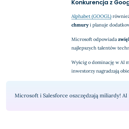
Konkurencja z Goog
Alphabet (GOOGL)
również
chmury
i planuje dodatk
Microsoft odpowiada
zwię
najlepszych talentów tech
Wyścig o dominację w AI m
inwestorzy nagradzają obi
Microsoft i Salesforce oszczędzają miliardy! AI