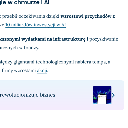
le w chmurze i AI
 przebił oczekiwania dzięki
wzrostowi przychodów z
owe
10 miliardów inwestycji w AI
.
kszonymi wydatkami na infrastrukturę
i pozyskiwanie
nicznych w branży.
iędzy gigantami technologicznymi nabiera tempa, a
e firmy wzrostami
akcji
.
 rewolucjonizuje biznes