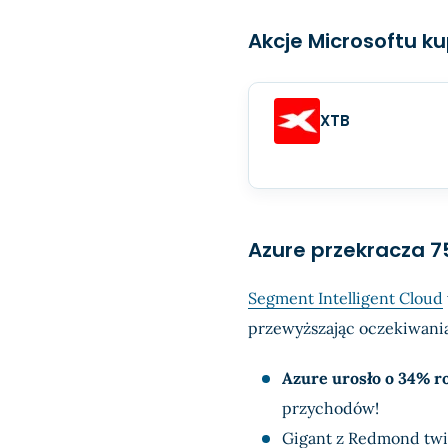
Akcje Microsoftu ku
XTB
Azure przekracza 7
Segment Intelligent Cloud
przewyższając oczekiwania
Azure urosło o 34% r
przychodów!
Gigant z Redmond twi