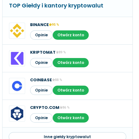
TOP Giełdy i kantory kryptowalut
BINANCE
95 %
Opinie
Otwórz konto
KRIPTOMAT
89 %
Opinie
Otwórz konto
COINBASE
88 %
Opinie
Otwórz konto
CRYPTO.COM
86 %
Opinie
Otwórz konto
Inne giełdy kryptowalut