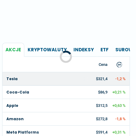
AKCJE
KRYPTOWALUTY
INDEKSY
ETF
SUROWC
Cena
Tesla
$321,4
-1,2 %
Coca-Cola
$86,9
+0,21 %
Apple
$312,5
+0,63 %
Amazon
$272,8
-1,8 %
Meta Platforms
$591,4
+0,31 %