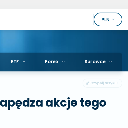
PLN
ETF
Forex
Surowce
napędza akcje tego