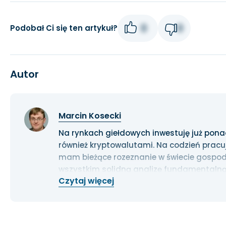
0
0
Podobał Ci się ten artykuł?
Autor
Marcin Kosecki
Na rynkach giełdowych inwestuję już ponad 1
również kryptowalutami. Na codzień pracu
mam bieżące rozeznanie w świecie gospoda
wszystkim solidną analizę fundamentalną
Czytaj więcej
długoterminowe.