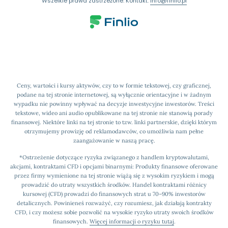
Wszelkie prawa zastrzeżone. Kontakt:
info@finlio.pl
Ceny, wartości i kursy aktywów, czy to w formie tekstowej, czy graficznej,
podane na tej stronie internetowej, są wyłącznie orientacyjne i w żadnym
wypadku nie powinny wpływać na decyzje inwestycyjne inwestorów. Treści
tekstowe, wideo ani audio opublikowane na tej stronie nie stanowią porady
finansowej. Niektóre linki na tej stronie to tzw. linki partnerskie, dzięki którym
otrzymujemy prowizję od reklamodawców, co umożliwia nam pełne
zaangażowanie w naszą pracę.
*Ostrzeżenie dotyczące ryzyka związanego z handlem kryptowalutami,
akcjami, kontraktami CFD i opcjami binarnymi: Produkty finansowe oferowane
przez firmy wymienione na tej stronie wiążą się z wysokim ryzykiem i mogą
prowadzić do utraty wszystkich środków. Handel kontraktami różnicy
kursowej (CFD) prowadzi do finansowych strat u 70–90% inwestorów
detalicznych. Powinieneś rozważyć, czy rozumiesz, jak działają kontrakty
CFD, i czy możesz sobie pozwolić na wysokie ryzyko utraty swoich środków
finansowych.
Więcej informacji o ryzyku tutaj
.