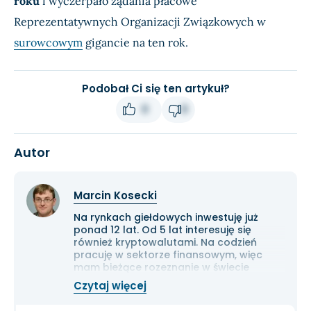
roku
i wyczerpało żądania płacowe
Reprezentatywnych Organizacji Związkowych w
surowcowym
gigancie na ten rok.
Podobał Ci się ten artykuł?
0
0
Autor
Marcin Kosecki
Na rynkach giełdowych inwestuję już
ponad 12 lat. Od 5 lat interesuję się
również kryptowalutami. Na codzień
pracuję w sektorze finansowym, więc
mam bieżące rozeznanie w świecie
gospodarki i ekonomii. Cenię przede
Czytaj więcej
wszystkim solidną analizę
fundamentalną przedsiębiorstw oraz