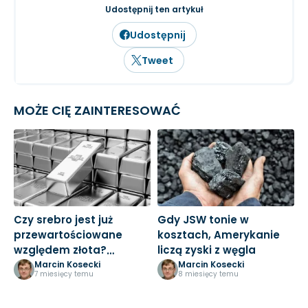
inwestowanie długoterminowe.
Udostępnij ten artykuł
Udostępnij
Tweet
MOŻE CIĘ ZAINTERESOWAĆ
Czy srebro jest już
Gdy JSW tonie w
D
przewartościowane
kosztach, Amerykanie
s
względem złota?
liczą zyski z węgla
i
Sprawdź fakty!
Marcin Kosecki
Marcin Kosecki
7 miesięcy temu
8 miesięcy temu