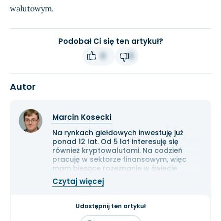
walutowym.
Podobał Ci się ten artykuł?
0
0
Autor
Marcin Kosecki
Na rynkach giełdowych inwestuję już
ponad 12 lat. Od 5 lat interesuję się
również kryptowalutami. Na codzień
pracuję w sektorze finansowym, więc
mam bieżące rozeznanie w świecie
gospodarki i ekonomii. Cenię przede
Czytaj więcej
wszystkim solidną analizę
fundamentalną przedsiębiorstw oraz
inwestowanie długoterminowe.
Udostępnij ten artykuł