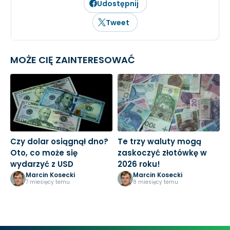
Udostępnij
Tweet
MOŻE CIĘ ZAINTERESOWAĆ
Czy dolar osiągnął dno?
Te trzy waluty mogą
P
Oto, co może się
zaskoczyć złotówkę w
w
wydarzyć z USD
2026 roku!
c
Marcin Kosecki
Marcin Kosecki
7 miesięcy temu
8 miesięcy temu