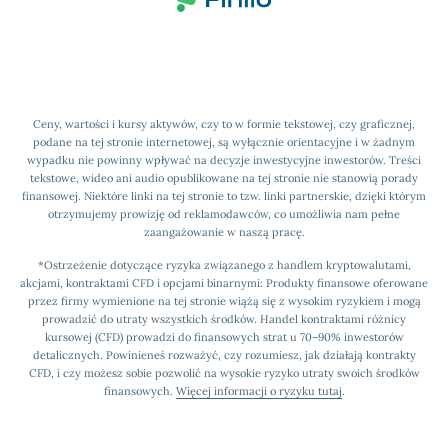
Ceny, wartości i kursy aktywów, czy to w formie tekstowej, czy graficznej,
podane na tej stronie internetowej, są wyłącznie orientacyjne i w żadnym
wypadku nie powinny wpływać na decyzje inwestycyjne inwestorów. Treści
tekstowe, wideo ani audio opublikowane na tej stronie nie stanowią porady
finansowej. Niektóre linki na tej stronie to tzw. linki partnerskie, dzięki którym
otrzymujemy prowizję od reklamodawców, co umożliwia nam pełne
zaangażowanie w naszą pracę.
*Ostrzeżenie dotyczące ryzyka związanego z handlem kryptowalutami,
akcjami, kontraktami CFD i opcjami binarnymi: Produkty finansowe oferowane
przez firmy wymienione na tej stronie wiążą się z wysokim ryzykiem i mogą
prowadzić do utraty wszystkich środków. Handel kontraktami różnicy
kursowej (CFD) prowadzi do finansowych strat u 70–90% inwestorów
detalicznych. Powinieneś rozważyć, czy rozumiesz, jak działają kontrakty
CFD, i czy możesz sobie pozwolić na wysokie ryzyko utraty swoich środków
finansowych.
Więcej informacji o ryzyku tutaj
.