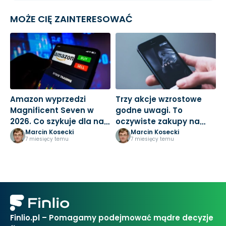
MOŻE CIĘ ZAINTERESOWAĆ
Amazon wyprzedzi
Trzy akcje wzrostowe
M
Magnificent Seven w
godne uwagi. To
3
2026. Co szykuje dla nas
oczywiste zakupy na
k
Jeff Bezos?
nowy rok
Marcin Kosecki
Marcin Kosecki
7 miesięcy temu
7 miesięcy temu
Finlio.pl – Pomagamy podejmować mądre decyzje