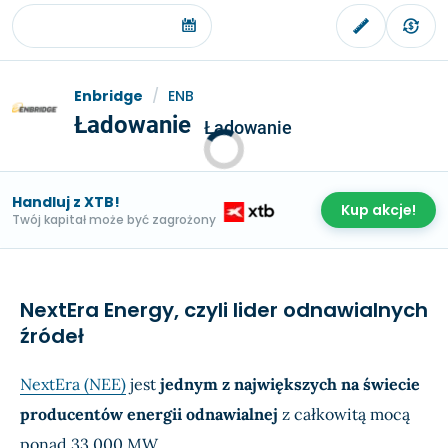
Enbridge
/
ENB
Ładowanie
Ładowanie
Handluj z XTB!
Kup akcje!
Twój kapitał może być zagrożony
NextEra Energy, czyli lider odnawialnych
źródeł
NextEra (NEE)
jest
jednym z największych na świecie
producentów energii odnawialnej
z całkowitą mocą
ponad 33 000 MW.