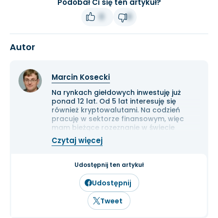
Podobał Ci się ten artykuł?
0
0
Autor
Marcin Kosecki
Na rynkach giełdowych inwestuję już
ponad 12 lat. Od 5 lat interesuję się
również kryptowalutami. Na codzień
pracuję w sektorze finansowym, więc
mam bieżące rozeznanie w świecie
gospodarki i ekonomii. Cenię przede
Czytaj więcej
wszystkim solidną analizę
fundamentalną przedsiębiorstw oraz
inwestowanie długoterminowe.
Udostępnij ten artykuł
Udostępnij
Tweet