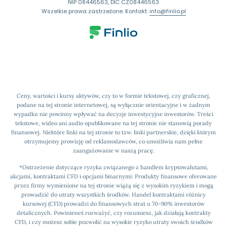
NIP 08446563, DIČ CZ08446563
Wszelkie prawa zastrzeżone. Kontakt:
info@finlio.pl
Ceny, wartości i kursy aktywów, czy to w formie tekstowej, czy graficznej,
podane na tej stronie internetowej, są wyłącznie orientacyjne i w żadnym
wypadku nie powinny wpływać na decyzje inwestycyjne inwestorów. Treści
tekstowe, wideo ani audio opublikowane na tej stronie nie stanowią porady
finansowej. Niektóre linki na tej stronie to tzw. linki partnerskie, dzięki którym
otrzymujemy prowizję od reklamodawców, co umożliwia nam pełne
zaangażowanie w naszą pracę.
*Ostrzeżenie dotyczące ryzyka związanego z handlem kryptowalutami,
akcjami, kontraktami CFD i opcjami binarnymi: Produkty finansowe oferowane
przez firmy wymienione na tej stronie wiążą się z wysokim ryzykiem i mogą
prowadzić do utraty wszystkich środków. Handel kontraktami różnicy
kursowej (CFD) prowadzi do finansowych strat u 70–90% inwestorów
detalicznych. Powinieneś rozważyć, czy rozumiesz, jak działają kontrakty
CFD, i czy możesz sobie pozwolić na wysokie ryzyko utraty swoich środków