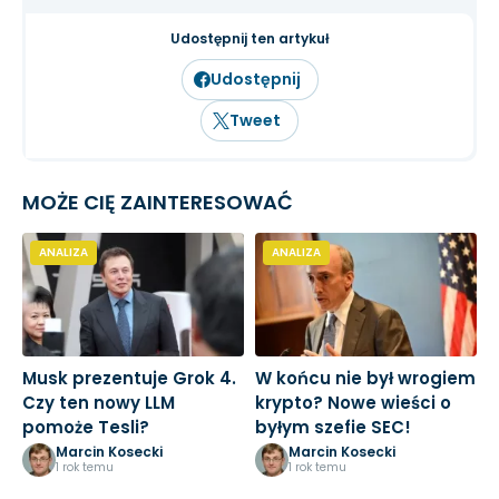
fundamentalną przedsiębiorstw oraz
inwestowanie długoterminowe.
Udostępnij ten artykuł
Udostępnij
Tweet
MOŻE CIĘ ZAINTERESOWAĆ
ANALIZA
ANALIZA
Musk prezentuje Grok 4.
W końcu nie był wrogiem
R
Czy ten nowy LLM
krypto? Nowe wieści o
k
pomoże Tesli?
byłym szefie SEC!
m
m
Marcin Kosecki
Marcin Kosecki
1 rok temu
1 rok temu