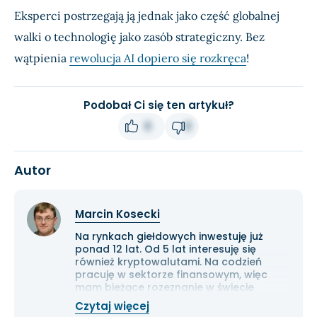
Eksperci postrzegają ją jednak jako część globalnej
walki o technologię jako zasób strategiczny. Bez
wątpienia
rewolucja AI dopiero się rozkręca
!
Podobał Ci się ten artykuł?
0
0
Autor
Marcin Kosecki
Na rynkach giełdowych inwestuję już
ponad 12 lat. Od 5 lat interesuję się
również kryptowalutami. Na codzień
pracuję w sektorze finansowym, więc
mam bieżące rozeznanie w świecie
gospodarki i ekonomii. Cenię przede
Czytaj więcej
wszystkim solidną analizę