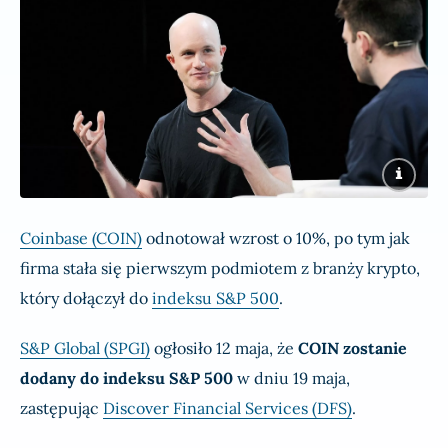
Coinbase (COIN)
odnotował wzrost o 10%, po tym jak
firma stała się pierwszym podmiotem z branży krypto,
który dołączył do
indeksu S&P 500
.
S&P Global (SPGI)
ogłosiło 12 maja, że
COIN zostanie
dodany do indeksu S&P 500
w dniu 19 maja,
zastępując
Discover Financial Services (DFS)
.