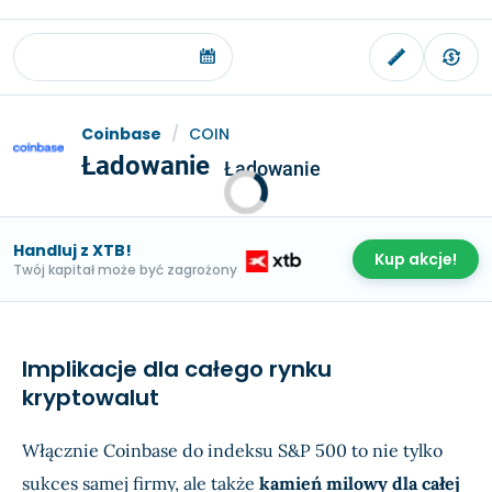
Coinbase
/
COIN
Ładowanie
Ładowanie
Handluj z XTB!
Kup akcje!
Twój kapitał może być zagrożony
Implikacje dla całego rynku
kryptowalut
Włącznie Coinbase do indeksu S&P 500 to nie tylko
sukces samej firmy, ale także
kamień milowy dla całej