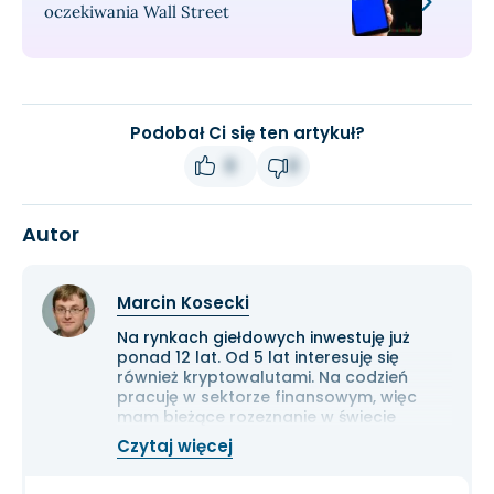
oczekiwania Wall Street
Podobał Ci się ten artykuł?
0
0
Autor
Marcin Kosecki
Na rynkach giełdowych inwestuję już
ponad 12 lat. Od 5 lat interesuję się
również kryptowalutami. Na codzień
pracuję w sektorze finansowym, więc
mam bieżące rozeznanie w świecie
gospodarki i ekonomii. Cenię przede
Czytaj więcej
wszystkim solidną analizę
fundamentalną przedsiębiorstw oraz