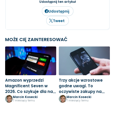
inwestowanie długoterminowe.
Udostępnij ten artykuł
Udostępnij
Tweet
MOŻE CIĘ ZAINTERESOWAĆ
Amazon wyprzedzi
Trzy akcje wzrostowe
M
Magnificent Seven w
godne uwagi. To
3
2026. Co szykuje dla nas
oczywiste zakupy na
k
Jeff Bezos?
nowy rok
Marcin Kosecki
Marcin Kosecki
7 miesięcy temu
7 miesięcy temu