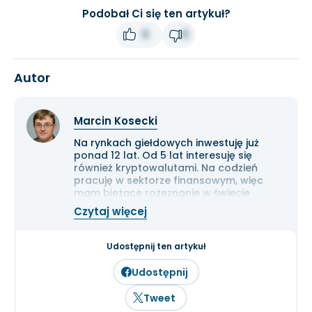
Podobał Ci się ten artykuł?
0
0
Autor
Marcin Kosecki
Na rynkach giełdowych inwestuję już
ponad 12 lat. Od 5 lat interesuję się
również kryptowalutami. Na codzień
pracuję w sektorze finansowym, więc
mam bieżące rozeznanie w świecie
gospodarki i ekonomii. Cenię przede
Czytaj więcej
wszystkim solidną analizę
fundamentalną przedsiębiorstw oraz
inwestowanie długoterminowe.
Udostępnij ten artykuł
Udostępnij
Tweet