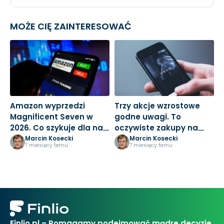
MOŻE CIĘ ZAINTERESOWAĆ
Amazon wyprzedzi
Trzy akcje wzrostowe
M
Magnificent Seven w
godne uwagi. To
3
2026. Co szykuje dla nas
oczywiste zakupy na
k
Jeff Bezos?
nowy rok
Marcin Kosecki
Marcin Kosecki
7 miesięcy temu
7 miesięcy temu
Finlio.pl – Pomagamy podejmować mądre decyzje