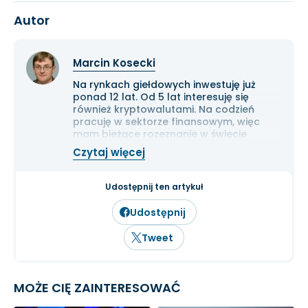
Autor
Marcin Kosecki
Na rynkach giełdowych inwestuję już
ponad 12 lat. Od 5 lat interesuję się
również kryptowalutami. Na codzień
pracuję w sektorze finansowym, więc
mam bieżące rozeznanie w świecie
gospodarki i ekonomii. Cenię przede
Czytaj więcej
wszystkim solidną analizę
fundamentalną przedsiębiorstw oraz
inwestowanie długoterminowe.
Udostępnij ten artykuł
Udostępnij
Tweet
MOŻE CIĘ ZAINTERESOWAĆ