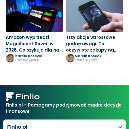
Amazon wyprzedzi
Trzy akcje wzrostowe
M
Magnificent Seven w
godne uwagi. To
3
2026. Co szykuje dla nas
oczywiste zakupy na
k
Jeff Bezos?
nowy rok
Marcin Kosecki
Marcin Kosecki
7 miesięcy temu
7 miesięcy temu
Finlio.pl – Pomagamy podejmować mądre decyzje
finansowe
Finlio.pl