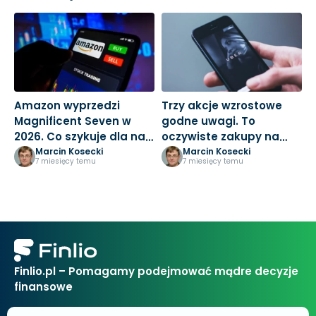
Amazon wyprzedzi
Trzy akcje wzrostowe
M
Magnificent Seven w
godne uwagi. To
3
2026. Co szykuje dla nas
oczywiste zakupy na
k
Jeff Bezos?
nowy rok
Marcin Kosecki
Marcin Kosecki
7 miesięcy temu
7 miesięcy temu
Finlio.pl – Pomagamy podejmować mądre decyzje
finansowe