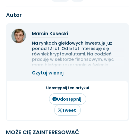
Autor
Marcin Kosecki
Na rynkach giełdowych inwestuję już
ponad 12 lat. Od 5 lat interesuję się
również kryptowalutami. Na codzień
pracuję w sektorze finansowym, więc
mam bieżące rozeznanie w świecie
gospodarki i ekonomii. Cenię przede
Czytaj więcej
wszystkim solidną analizę
fundamentalną przedsiębiorstw oraz
inwestowanie długoterminowe.
Udostępnij ten artykuł
Udostępnij
Tweet
MOŻE CIĘ ZAINTERESOWAĆ