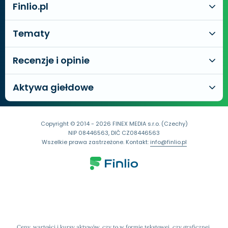
Finlio.pl
Tematy
Recenzje i opinie
Aktywa giełdowe
Copyright © 2014 - 2026 FINEX MEDIA s.r.o. (Czechy)
NIP 08446563, DIČ CZ08446563
Wszelkie prawa zastrzeżone. Kontakt:
info@finlio.pl
Ceny, wartości i kursy aktywów, czy to w formie tekstowej, czy graficznej,