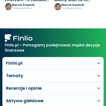
posunięcie
czekały
d
Marcin Kosecki
Marcin Kosecki
7 miesięcy temu
7 miesięcy temu
Finlio.pl – Pomagamy podejmować mądre decyzje
finansowe
Finlio.pl
Tematy
Recenzje i opinie
Aktywa giełdowe