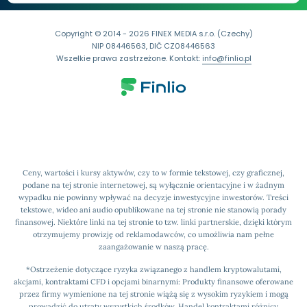
Copyright © 2014 - 2026 FINEX MEDIA s.r.o. (Czechy)
NIP 08446563, DIČ CZ08446563
Wszelkie prawa zastrzeżone. Kontakt:
info@finlio.pl
Ceny, wartości i kursy aktywów, czy to w formie tekstowej, czy graficznej,
podane na tej stronie internetowej, są wyłącznie orientacyjne i w żadnym
wypadku nie powinny wpływać na decyzje inwestycyjne inwestorów. Treści
tekstowe, wideo ani audio opublikowane na tej stronie nie stanowią porady
finansowej. Niektóre linki na tej stronie to tzw. linki partnerskie, dzięki którym
otrzymujemy prowizję od reklamodawców, co umożliwia nam pełne
zaangażowanie w naszą pracę.
*Ostrzeżenie dotyczące ryzyka związanego z handlem kryptowalutami,
akcjami, kontraktami CFD i opcjami binarnymi: Produkty finansowe oferowane
przez firmy wymienione na tej stronie wiążą się z wysokim ryzykiem i mogą
prowadzić do utraty wszystkich środków. Handel kontraktami różnicy