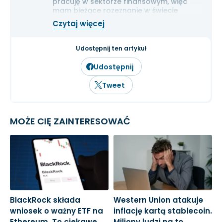
pracuję w sektorze finansowym, więc
mam bieżące rozeznanie w świecie
gospodarki i ekonomii. Cenię przede
Czytaj więcej
wszystkim solidną analizę
fundamentalną przedsiębiorstw oraz
inwestowanie długoterminowe.
Udostępnij ten artykuł
Udostępnij
Tweet
MOŻE CIĘ ZAINTERESOWAĆ
BlackRock składa
Western Union atakuje
B
wniosek o ważny ETF na
inflację kartą stablecoin.
t
Ethereum. To ciekawe
Miliony ludzi na to
w