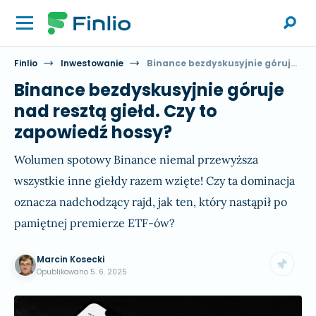
Finlio
Inwestowanie
Binance bezdyskusyjnie góruje nad resztą giełd. Czy to zapowiedź hossy?
Binance bezdyskusyjnie góruje
nad resztą giełd. Czy to
zapowiedź hossy?
Wolumen spotowy Binance niemal przewyższa
wszystkie inne giełdy razem wzięte! Czy ta dominacja
oznacza nadchodzący rajd, jak ten, który nastąpił po
pamiętnej premierze ETF-ów?
Marcin Kosecki
Opublikowano
5. 6. 2025