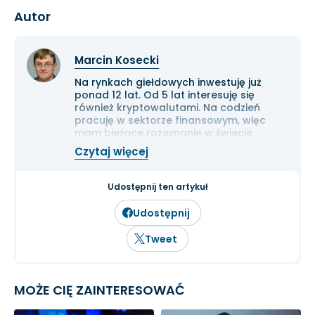
Autor
Marcin Kosecki
Na rynkach giełdowych inwestuję już
ponad 12 lat. Od 5 lat interesuję się
również kryptowalutami. Na codzień
pracuję w sektorze finansowym, więc
mam bieżące rozeznanie w świecie
gospodarki i ekonomii. Cenię przede
Czytaj więcej
wszystkim solidną analizę
fundamentalną przedsiębiorstw oraz
inwestowanie długoterminowe.
Udostępnij ten artykuł
Udostępnij
Tweet
MOŻE CIĘ ZAINTERESOWAĆ