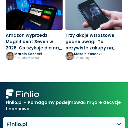
Amazon wyprzedzi
Trzy akcje wzrostowe
M
Magnificent Seven w
godne uwagi. To
3
2026. Co szykuje dla nas
oczywiste zakupy na
k
Jeff Bezos?
nowy rok
Marcin Kosecki
Marcin Kosecki
7 miesięcy temu
7 miesięcy temu
Finlio.pl – Pomagamy podejmować mądre decyzje
finansowe
Finlio.pl