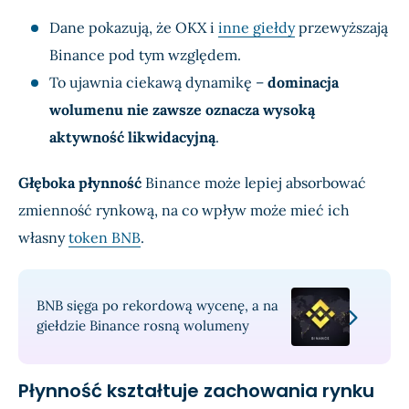
Dane pokazują, że OKX i
inne giełdy
przewyższają
Binance pod tym względem.
To ujawnia ciekawą dynamikę –
dominacja
wolumenu nie zawsze oznacza wysoką
aktywność likwidacyjną
.
Głęboka płynność
Binance może lepiej absorbować
zmienność rynkową, na co wpływ może mieć ich
własny
token BNB
.
BNB sięga po rekordową wycenę, a na
giełdzie Binance rosną wolumeny
Płynność kształtuje zachowania rynku