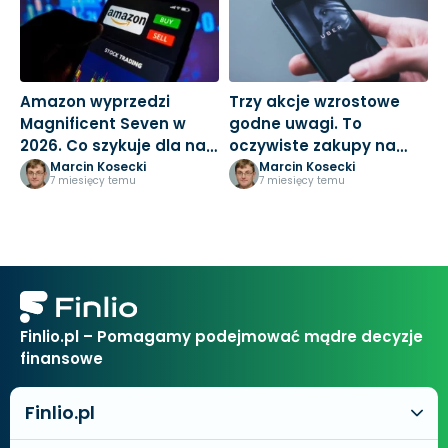
Amazon wyprzedzi
Trzy akcje wzrostowe
M
Magnificent Seven w
godne uwagi. To
3
2026. Co szykuje dla nas
oczywiste zakupy na
k
Jeff Bezos?
nowy rok
Marcin Kosecki
Marcin Kosecki
7 miesięcy temu
7 miesięcy temu
Finlio.pl – Pomagamy podejmować mądre decyzje
finansowe
Finlio.pl