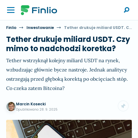
Finlio
Inwestowanie
Tether drukuje miliard USDT. Czy mimo to nadchodzi koretka?
Tether drukuje miliard USDT. Czy
mimo to nadchodzi koretka?
Tether wstrzyknął kolejny miliard USDT na rynek,
wzbudzając głównie bycze nastroje. Jednak analitycy
ostrzegają przed głęboką korektą po obcięciach stóp.
Co czeka zatem Bitcoina?
Marcin Kosecki
Opublikowano
28. 9. 2025