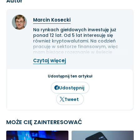
Autor
Marcin Kosecki
Na rynkach giełdowych inwestuję już
ponad 12 lat. Od 5 lat interesuję się
również kryptowalutami. Na codzień
pracuję w sektorze finansowym, więc
mam bieżące rozeznanie w świecie
gospodarki i ekonomii. Cenię przede
Czytaj więcej
wszystkim solidną analizę
fundamentalną przedsiębiorstw oraz
inwestowanie długoterminowe.
Udostępnij ten artykuł
Udostępnij
Tweet
MOŻE CIĘ ZAINTERESOWAĆ