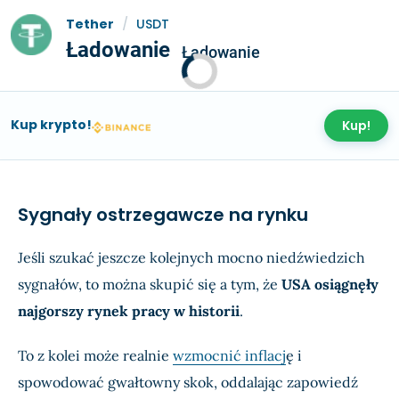
Tether
/
USDT
Ładowanie
Ładowanie
Kup krypto!
Kup!
Sygnały ostrzegawcze na rynku
Jeśli szukać jeszcze kolejnych mocno niedźwiedzich
sygnałów, to można skupić się a tym, że
USA osiągnęły
najgorszy rynek pracy w historii
.
To z kolei może realnie
wzmocnić inflacj
ę i
spowodować gwałtowny skok, oddalając zapowiedź