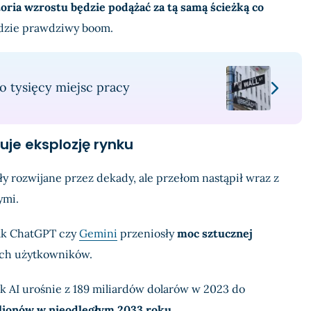
toria wzrostu będzie podążać za tą samą ścieżką co
dzie prawdziwy boom.
to tysięcy miejsc pracy
je eksplozję rynku
ły rozwijane przez dekady, ale przełom nastąpił wraz z
ymi.
ak ChatGPT czy
Gemini
przeniosły
moc sztucznej
ch użytkowników.
 AI urośnie z 189 miliardów dolarów w 2023 do
ilionów w nieodległym 2033 roku
.