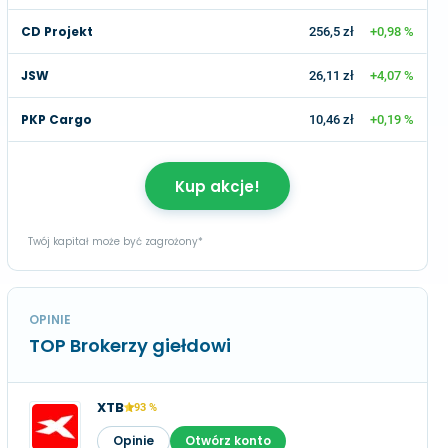
CD Projekt
256,5 zł
+0,98 %
JSW
26,11 zł
+4,07 %
PKP Cargo
10,46 zł
+0,19 %
Kup akcje!
Twój kapitał może być zagrożony*
OPINIE
TOP Brokerzy giełdowi
XTB
93 %
Opinie
Otwórz konto