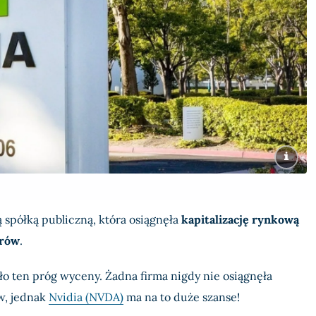
 spółką publiczną, która osiągnęła
kapitalizację rynkową
arów
.
ło ten próg wyceny. Żadna firma nigdy nie osiągnęła
w, jednak
Nvidia (NVDA)
ma na to duże szanse!