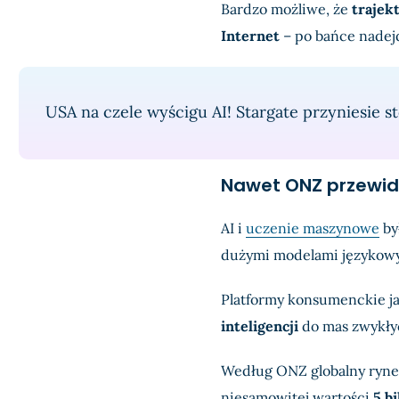
Bardzo możliwe, że
trajek
Internet
– po bańce nadej
USA na czele wyścigu AI! Stargate przyniesie s
Nawet ONZ przewidu
AI i
uczenie maszynowe
by
dużymi modelami językow
Platformy konsumenckie j
inteligencji
do mas zwykły
Według ONZ globalny rynek
niesamowitej wartości
5 b