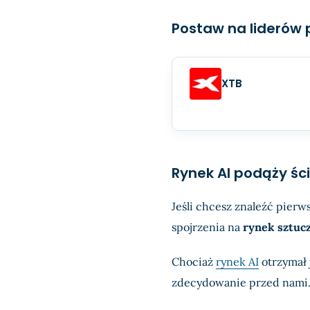
Postaw na liderów 
XTB
Rynek AI podąży śc
Jeśli chcesz znaleźć pierw
spojrzenia na
rynek sztucz
Chociaż
rynek AI
otrzymał 
zdecydowanie przed nami