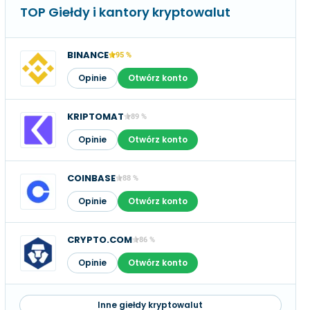
TOP Giełdy i kantory kryptowalut
BINANCE
95 %
Opinie
Otwórz konto
KRIPTOMAT
89 %
Opinie
Otwórz konto
COINBASE
88 %
Opinie
Otwórz konto
CRYPTO.COM
86 %
Opinie
Otwórz konto
Inne giełdy kryptowalut