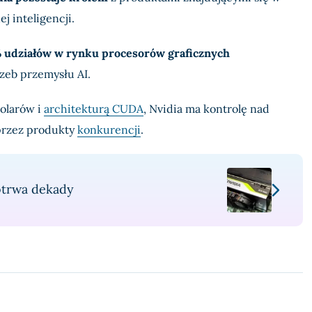
j inteligencji.
udziałów w rynku procesorów graficznych
zeb przemysłu AI.
dolarów i
architekturą CUDA
, Nvidia ma kontrolę nad
 przez produkty
konkurencji
.
otrwa dekady