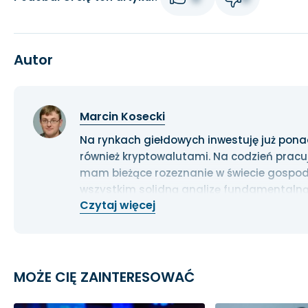
Autor
Marcin Kosecki
Na rynkach giełdowych inwestuję już ponad 1
również kryptowalutami. Na codzień pracu
mam bieżące rozeznanie w świecie gospoda
wszystkim solidną analizę fundamentalną
Czytaj więcej
długoterminowe.
MOŻE CIĘ ZAINTERESOWAĆ