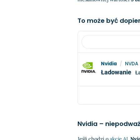
To może być dopier
Nvidia
/
NVDA
Ładowanie
Ł
Nvidia – niepodważa
Jeśli chodzi o
akcje AI
,
Nvi