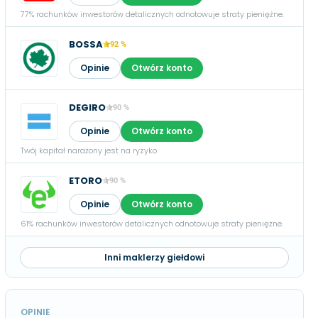
77% rachunków inwestorów detalicznych odnotowuje straty pieniężne.
BOSSA
92 %
Opinie
Otwórz konto
DEGIRO
90 %
Opinie
Otwórz konto
Twój kapitał narażony jest na ryzyko
ETORO
90 %
Opinie
Otwórz konto
61% rachunków inwestorów detalicznych odnotowuje straty pieniężne.
Inni maklerzy giełdowi
OPINIE