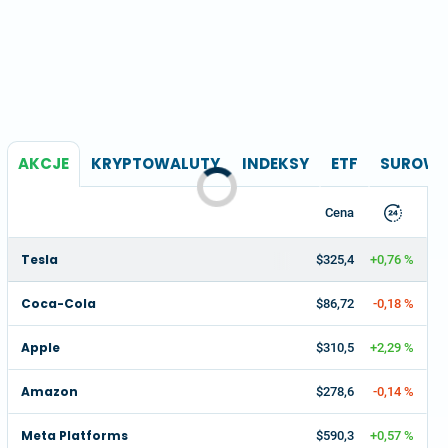
AKCJE
KRYPTOWALUTY
INDEKSY
ETF
SUROWC
Cena
Tesla
$325,4
+0,76 %
Coca-Cola
$86,72
-0,18 %
Apple
$310,5
+2,29 %
Amazon
$278,6
-0,14 %
Meta Platforms
$590,3
+0,57 %