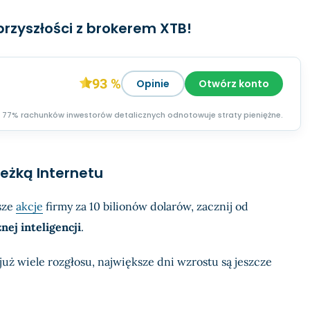
przyszłości z brokerem XTB!
93 %
Opinie
Otwórz konto
77% rachunków inwestorów detalicznych odnotowuje straty pieniężne.
ieżką Internetu
sze
akcje
firmy za 10 bilionów dolarów, zacznij od
nej inteligencji
.
już wiele rozgłosu, największe dni wzrostu są jeszcze
.