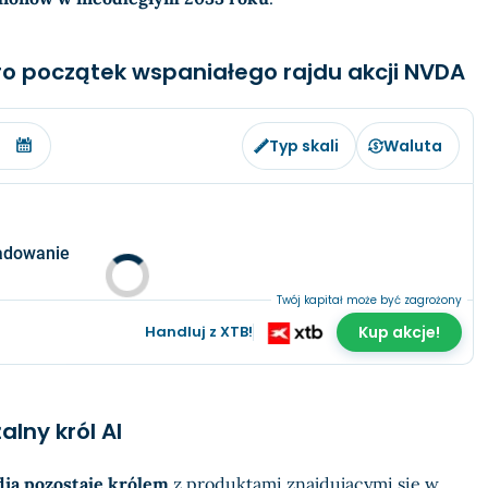
o początek wspaniałego rajdu akcji NVDA
Typ skali
Waluta
adowanie
Twój kapitał może być zagrożony
Handluj z XTB!
Kup akcje!
lny król AI
dia pozostaje królem
z produktami znajdującymi się w