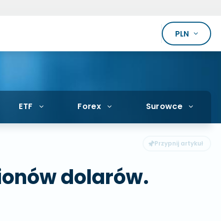
PLN
ETF
Forex
Surowce
lionów dolarów.