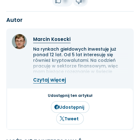
0
0
Autor
Marcin Kosecki
Na rynkach giełdowych inwestuję już
ponad 12 lat. Od 5 lat interesuję się
również kryptowalutami. Na codzień
pracuję w sektorze finansowym, więc
mam bieżące rozeznanie w świecie
gospodarki i ekonomii. Cenię przede
Czytaj więcej
wszystkim solidną analizę
fundamentalną przedsiębiorstw oraz
inwestowanie długoterminowe.
Udostępnij ten artykuł
Udostępnij
Tweet