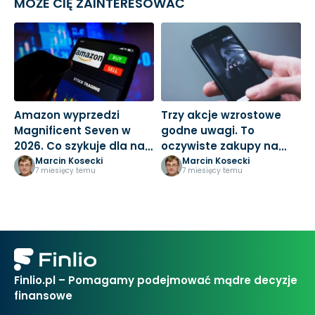
MOŻE CIĘ ZAINTERESOWAĆ
Amazon wyprzedzi
Trzy akcje wzrostowe
M
Magnificent Seven w
godne uwagi. To
3
2026. Co szykuje dla nas
oczywiste zakupy na
k
Jeff Bezos?
nowy rok
Marcin Kosecki
Marcin Kosecki
7 miesięcy temu
7 miesięcy temu
Finlio.pl – Pomagamy podejmować mądre decyzje
finansowe