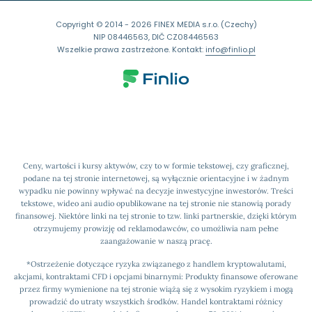
Copyright © 2014 - 2026 FINEX MEDIA s.r.o. (Czechy)
NIP 08446563, DIČ CZ08446563
Wszelkie prawa zastrzeżone. Kontakt:
info@finlio.pl
Ceny, wartości i kursy aktywów, czy to w formie tekstowej, czy graficznej,
podane na tej stronie internetowej, są wyłącznie orientacyjne i w żadnym
wypadku nie powinny wpływać na decyzje inwestycyjne inwestorów. Treści
tekstowe, wideo ani audio opublikowane na tej stronie nie stanowią porady
finansowej. Niektóre linki na tej stronie to tzw. linki partnerskie, dzięki którym
otrzymujemy prowizję od reklamodawców, co umożliwia nam pełne
zaangażowanie w naszą pracę.
*Ostrzeżenie dotyczące ryzyka związanego z handlem kryptowalutami,
akcjami, kontraktami CFD i opcjami binarnymi: Produkty finansowe oferowane
przez firmy wymienione na tej stronie wiążą się z wysokim ryzykiem i mogą
prowadzić do utraty wszystkich środków. Handel kontraktami różnicy