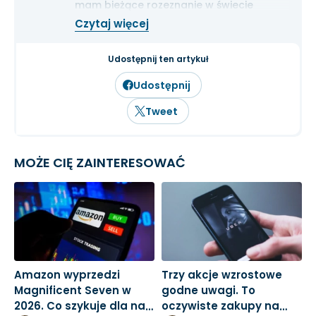
mam bieżące rozeznanie w świecie
gospodarki i ekonomii. Cenię przede
Czytaj więcej
wszystkim solidną analizę
fundamentalną przedsiębiorstw oraz
inwestowanie długoterminowe.
Udostępnij ten artykuł
Udostępnij
Tweet
MOŻE CIĘ ZAINTERESOWAĆ
Amazon wyprzedzi
Trzy akcje wzrostowe
M
Magnificent Seven w
godne uwagi. To
3
2026. Co szykuje dla nas
oczywiste zakupy na
k