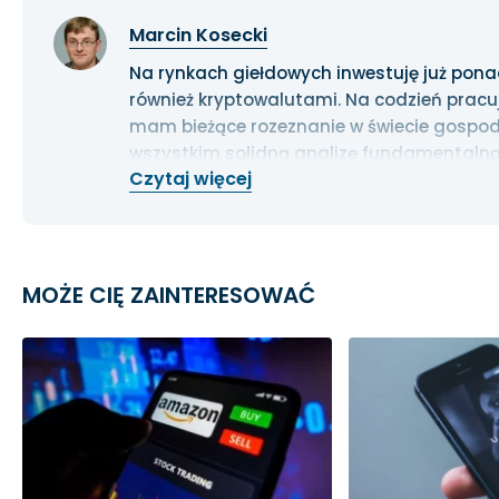
Marcin Kosecki
Na rynkach giełdowych inwestuję już ponad 1
również kryptowalutami. Na codzień pracu
mam bieżące rozeznanie w świecie gospoda
wszystkim solidną analizę fundamentalną
Czytaj więcej
długoterminowe.
MOŻE CIĘ ZAINTERESOWAĆ