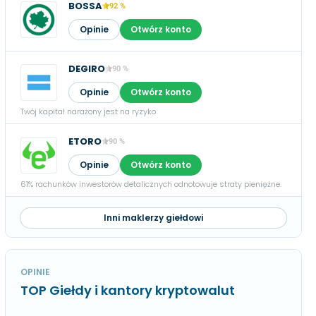
BOSSA
92 %
Opinie
Otwórz konto
DEGIRO
90 %
Opinie
Otwórz konto
Twój kapitał narażony jest na ryzyko
ETORO
90 %
Opinie
Otwórz konto
61% rachunków inwestorów detalicznych odnotowuje straty pieniężne.
Inni maklerzy giełdowi
OPINIE
TOP Giełdy i kantory kryptowalut