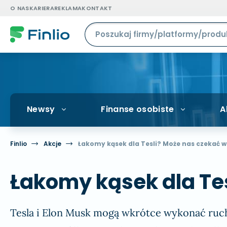
O NAS
KARIERA
REKLAMA
KONTAKT
Newsy
Finanse osobiste
A
Finlio
Akcje
Łakomy kąsek dla Tesli? Może nas czekać wi
Łakomy kąsek dla Tes
Tesla i Elon Musk mogą wkrótce wykonać ruch