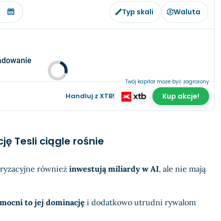
Typ skali
Waluta
adowanie
Twój kapitał może być zagrożony
Handluj z XTB!
Kup akcje!
ję Tesli ciągle rośnie
ryzacyjne również
inwestują miliardy w AI
, ale nie mają
mocni to jej dominację
i dodatkowo utrudni rywalom