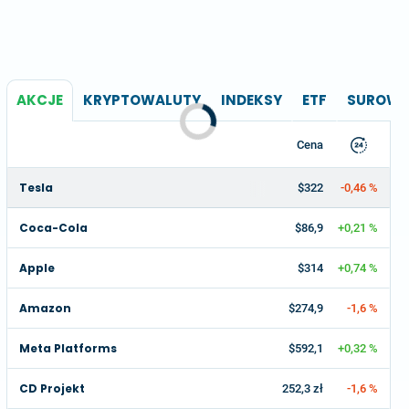
AKCJE
KRYPTOWALUTY
INDEKSY
ETF
SUROWC
Cena
Tesla
$322
-0,46 %
Coca-Cola
$86,9
+0,21 %
Apple
$314
+0,74 %
Amazon
$274,9
-1,6 %
Meta Platforms
$592,1
+0,32 %
CD Projekt
252,3 zł
-1,6 %