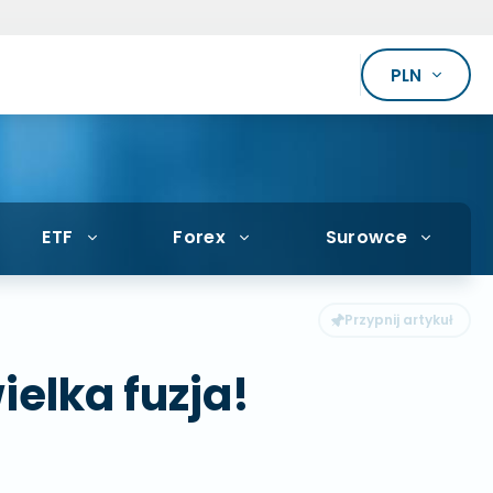
PLN
ETF
Forex
Surowce
elka fuzja!