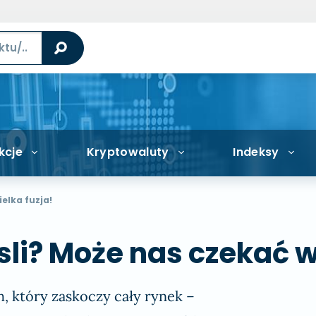
kcje
Kryptowaluty
Indeksy
elka fuzja!
li? Może nas czekać wi
, który zaskoczy cały rynek –