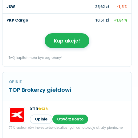
JSW
25,62 zł
-1,5 %
PKP Cargo
10,51 zł
+1,84 %
Kup akcje!
Twój kapitał może być zagrożony*
OPINIE
TOP Brokerzy giełdowi
XTB
93 %
Opinie
Otwórz konto
77% rachunków inwestorów detalicznych odnotowuje straty pieniężne.