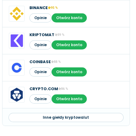
BINANCE
95 %
Opinie
Otwórz konto
KRIPTOMAT
89 %
Opinie
Otwórz konto
COINBASE
88 %
Opinie
Otwórz konto
CRYPTO.COM
86 %
Opinie
Otwórz konto
Inne giełdy kryptowalut