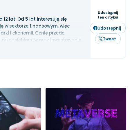
Udostępnij
ten artykuł
2 lat. Od 5 lat interesuję się
ję w sektorze finansowym, więc
Udostępnij
rki i ekonomii. Cenię przede
Tweet
 przedsiębiorstw oraz inwestowanie