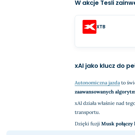
W akcje Tesli zain
XTB
xAI jako klucz do p
Autonomiczna jazda
to świę
zaawansowanych algoryt
xAI działa właśnie nad te
transportu.
Dzięki fuzji
Musk połączy k