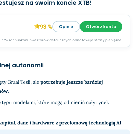
westujesz na swoim koncie XTB!
93 %
Opinie
Otwórz konto
77% rachunków inwestorów detalicznych odnotowuje straty pieniężne.
ełnej autonomii
ty Graal Tesli, ale
potrzebuje jeszcze bardziej
mów
.
go typu modelami, które mogą odmienić cały rynek
apitał, dane i hardware z przełomową technologią AI
.