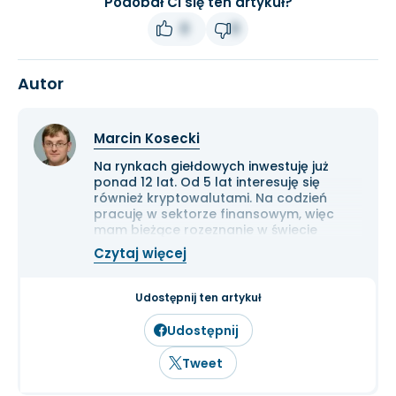
Podobał Ci się ten artykuł?
0
0
Autor
Marcin Kosecki
Na rynkach giełdowych inwestuję już
ponad 12 lat. Od 5 lat interesuję się
również kryptowalutami. Na codzień
pracuję w sektorze finansowym, więc
mam bieżące rozeznanie w świecie
gospodarki i ekonomii. Cenię przede
Czytaj więcej
wszystkim solidną analizę
fundamentalną przedsiębiorstw oraz
inwestowanie długoterminowe.
Udostępnij ten artykuł
Udostępnij
Tweet