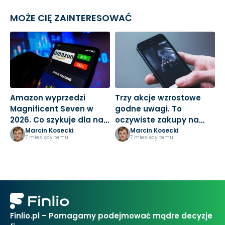
MOŻE CIĘ ZAINTERESOWAĆ
Amazon wyprzedzi
Trzy akcje wzrostowe
M
Magnificent Seven w
godne uwagi. To
3
2026. Co szykuje dla nas
oczywiste zakupy na
k
Jeff Bezos?
nowy rok
Marcin Kosecki
Marcin Kosecki
7 miesięcy temu
7 miesięcy temu
Finlio.pl – Pomagamy podejmować mądre decyzje