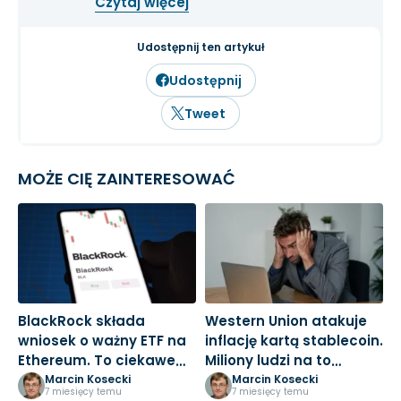
Czytaj więcej
wszystkim solidną analizę
fundamentalną przedsiębiorstw oraz
inwestowanie długoterminowe.
Udostępnij ten artykuł
Udostępnij
Tweet
MOŻE CIĘ ZAINTERESOWAĆ
BlackRock składa
Western Union atakuje
B
wniosek o ważny ETF na
inflację kartą stablecoin.
t
Ethereum. To ciekawe
Miliony ludzi na to
w
posunięcie
czekały
d
Marcin Kosecki
Marcin Kosecki
7 miesięcy temu
7 miesięcy temu