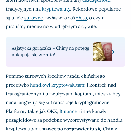
alternatywnych sposobów zamiany
oszczędności
tradycyjnych na
kryptowaluty
. Rekordowo popularne
są także
surowce
, zwłaszcza zaś
złoto
, o czym
pisaliśmy niedawno w odrębnym artykule.
Azjatycka gorączka – Chiny na potęgę
obkupują się w złoto!
Pomimo surowych środków rządu chińskiego
przeciwko
handlowi kryptowalutami
i kontroli nad
transgranicznymi przepływami kapitału, mieszkańcy
nadal angażują się w transakcje kryptograficzne.
Platformy takie jak OKX,
Binance
i inne kanały
pozagiełdowe są podobno wykorzystywane do handlu
kryptowalutami,
nawet po rozprawieniu się Chin z