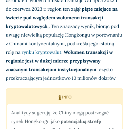
ośrodkiem wobec chińskich sankcji. Od lipca 2022 r.
do czerwca 2023 r. region ten zajął
piąte miejsce na
świecie pod względem wolumenu transakcji
kryptowalutowych
,. Ten znaczący wynik, biorąc pod
uwagę niewielką populację Hongkongu w porównaniu
z Chinami kontynentalnymi, podkreśla jego istotną
rolę na
rynku kryptowalut
.
Wolumen transakcji w
regionie jest w dużej mierze przypisywany
znacznym transakcjom instytucjonalnym
, często
przekraczającym jednostkowo 10 milionów dolarów.
INFO
Analitycy sugerują, że Chiny mogą postrzegać
rynek Hongkongu jako
potencjalną strefę