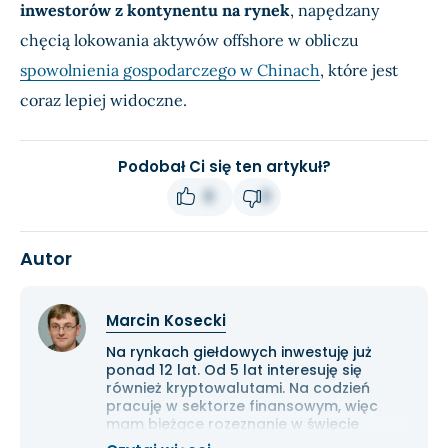
inwestorów z kontynentu na rynek
, napędzany
chęcią lokowania aktywów offshore w obliczu
spowolnienia gospodarczego w Chinach
, które jest
coraz lepiej widoczne.
Podobał Ci się ten artykuł?
0
0
Autor
Marcin Kosecki
Na rynkach giełdowych inwestuję już
ponad 12 lat. Od 5 lat interesuję się
również kryptowalutami. Na codzień
pracuję w sektorze finansowym, więc
mam bieżące rozeznanie w świecie
gospodarki i ekonomii. Cenię przede