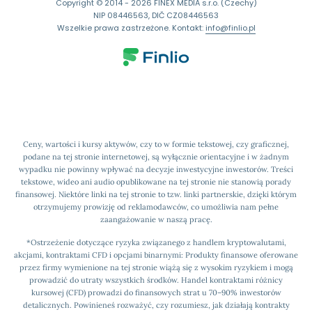
Copyright © 2014 - 2026 FINEX MEDIA s.r.o. (Czechy)
NIP 08446563, DIČ CZ08446563
Wszelkie prawa zastrzeżone. Kontakt:
info@finlio.pl
Ceny, wartości i kursy aktywów, czy to w formie tekstowej, czy graficznej,
podane na tej stronie internetowej, są wyłącznie orientacyjne i w żadnym
wypadku nie powinny wpływać na decyzje inwestycyjne inwestorów. Treści
tekstowe, wideo ani audio opublikowane na tej stronie nie stanowią porady
finansowej. Niektóre linki na tej stronie to tzw. linki partnerskie, dzięki którym
otrzymujemy prowizję od reklamodawców, co umożliwia nam pełne
zaangażowanie w naszą pracę.
*Ostrzeżenie dotyczące ryzyka związanego z handlem kryptowalutami,
akcjami, kontraktami CFD i opcjami binarnymi: Produkty finansowe oferowane
przez firmy wymienione na tej stronie wiążą się z wysokim ryzykiem i mogą
prowadzić do utraty wszystkich środków. Handel kontraktami różnicy
kursowej (CFD) prowadzi do finansowych strat u 70–90% inwestorów
detalicznych. Powinieneś rozważyć, czy rozumiesz, jak działają kontrakty