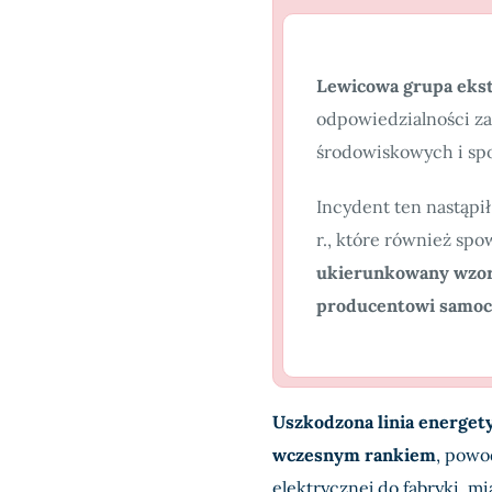
Lewicowa grupa eks
odpowiedzialności za
środowiskowych i sp
Incydent ten nastąpi
r., które również sp
ukierunkowany wzor
producentowi samo
Uszkodzona linia energety
wczesnym rankiem
, powo
elektrycznej do fabryki, mi