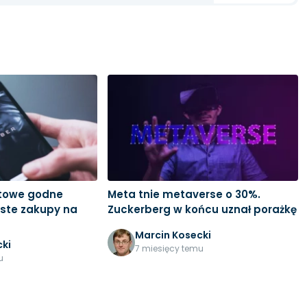
stowe godne
Meta tnie metaverse o 30%.
iste zakupy na
Zuckerberg w końcu uznał porażkę
Marcin Kosecki
ki
7 miesięcy temu
u