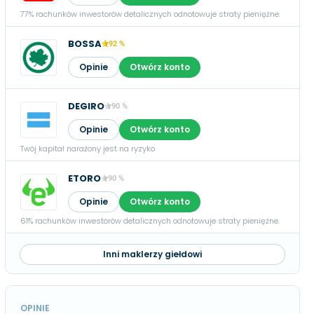
77% rachunków inwestorów detalicznych odnotowuje straty pieniężne.
BOSSA
92 %
Opinie
Otwórz konto
DEGIRO
90 %
Opinie
Otwórz konto
Twój kapitał narażony jest na ryzyko
ETORO
90 %
Opinie
Otwórz konto
61% rachunków inwestorów detalicznych odnotowuje straty pieniężne.
Inni maklerzy giełdowi
OPINIE