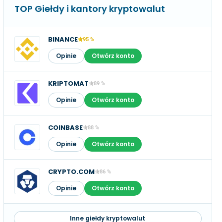
TOP Giełdy i kantory kryptowalut
BINANCE
95 %
Opinie
Otwórz konto
KRIPTOMAT
89 %
Opinie
Otwórz konto
COINBASE
88 %
Opinie
Otwórz konto
CRYPTO.COM
86 %
Opinie
Otwórz konto
Inne giełdy kryptowalut