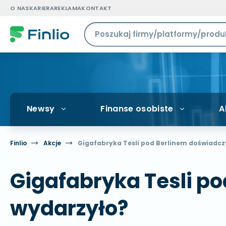
O NAS
KARIERA
REKLAMA
KONTAKT
Newsy
Finanse osobiste
A
Finlio
Akcje
Gigafabryka Tesli pod Berlinem doświadczy
Gigafabryka Tesli po
wydarzyło?