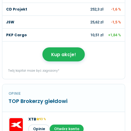
CD Projekt
252,3 zł
-1,6 %
JSW
25,62 zł
-1,5 %
PKP Cargo
10,51 zł
+1,84 %
Kup akcje!
Twój kapitał może być zagrożony*
OPINIE
TOP Brokerzy giełdowi
XTB
93 %
Opinie
Otwórz konto