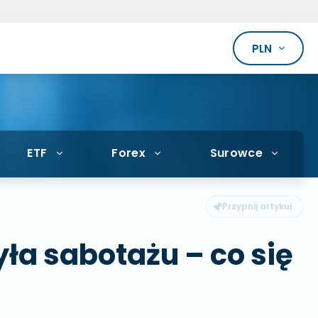
PLN
ETF
Forex
Surowce
ła sabotażu – co się