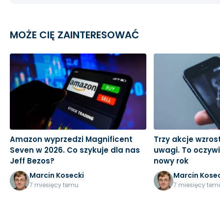
MOŻE CIĘ ZAINTERESOWAĆ
Amazon wyprzedzi Magnificent
Trzy akcje wzro
Seven w 2026. Co szykuje dla nas
uwagi. To oczyw
Jeff Bezos?
nowy rok
Marcin Kosecki
Marcin Kosec
7 miesięcy temu
7 miesięcy tem