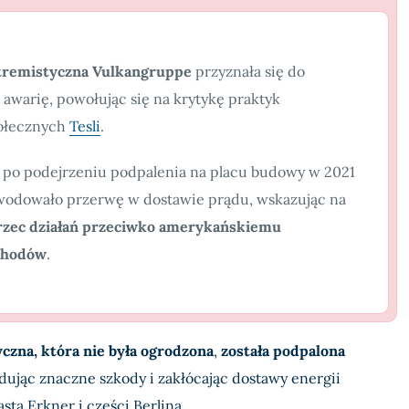
tremistyczna Vulkangruppe
przyznała się do
 awarię, powołując się na krytykę praktyk
ołecznych
Tesli
.
ł po podejrzeniu podpalenia na placu budowy w 2021
owodowało przerwę w dostawie prądu, wskazując na
zec działań przeciwko amerykańskiemu
chodów
.
czna, która nie była ogrodzona
,
została podpalona
dując znaczne szkody i zakłócając dostawy energii
asta Erkner i części Berlina.