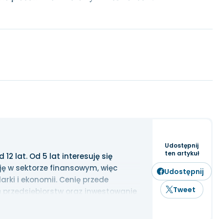
Udostępnij
ten artykuł
2 lat. Od 5 lat interesuję się
ję w sektorze finansowym, więc
Udostępnij
rki i ekonomii. Cenię przede
Tweet
 przedsiębiorstw oraz inwestowanie