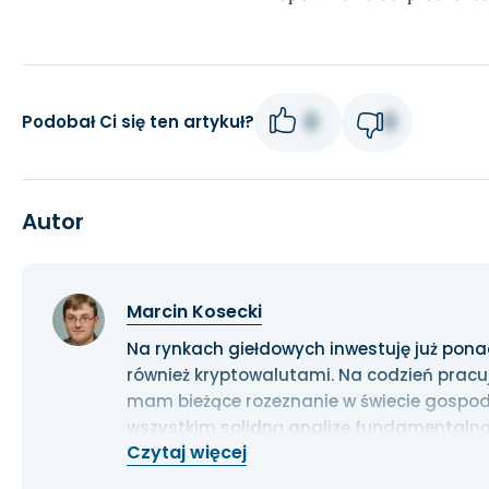
0
0
Podobał Ci się ten artykuł?
Autor
Marcin Kosecki
Na rynkach giełdowych inwestuję już ponad 1
również kryptowalutami. Na codzień pracu
mam bieżące rozeznanie w świecie gospoda
wszystkim solidną analizę fundamentalną
Czytaj więcej
długoterminowe.