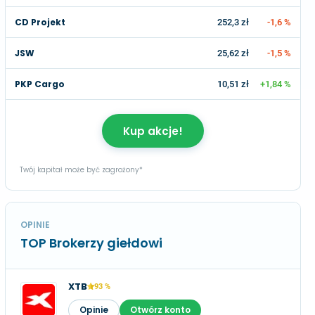
CD Projekt
252,3 zł
-1,6 %
JSW
25,62 zł
-1,5 %
PKP Cargo
10,51 zł
+1,84 %
Kup akcje!
Twój kapitał może być zagrożony*
OPINIE
TOP Brokerzy giełdowi
XTB
93 %
Opinie
Otwórz konto