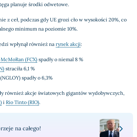
otęga planuje środki odwetowe.
enie z ceł, podczas gdy UE grozi cło w wysokości 20%, co
alnego minimum na poziomie 10%.
dzi wpłynął również na
rynek akcji
:
-McMoRan (FCX)
spadły o niemal 8 %
N)
straciła 6,1 %
 (NGLOY) spadły o 6,3%
ły również akcje światowych gigantów wydobywczych,
)
i
Rio Tinto (RIO)
.
rzeje na całego!