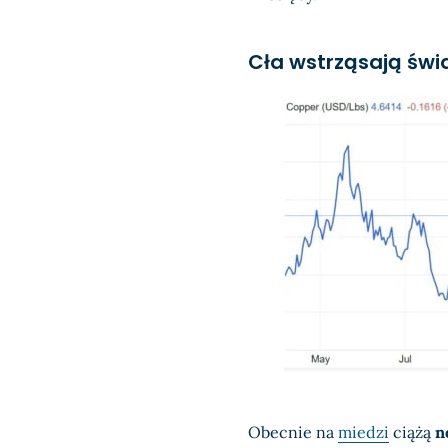
Cła wstrząsają św
Obecnie na
miedzi
ciążą
n