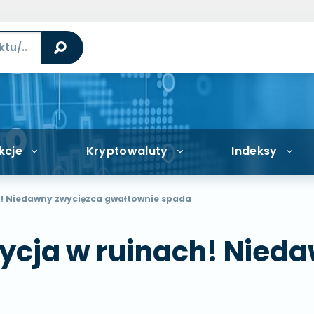
kcje
Kryptowaluty
Indeksy
! Niedawny zwycięzca gwałtownie spada
cja w ruinach! Nied