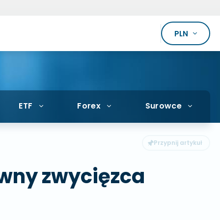
PLN
ETF
Forex
Surowce
awny zwycięzca