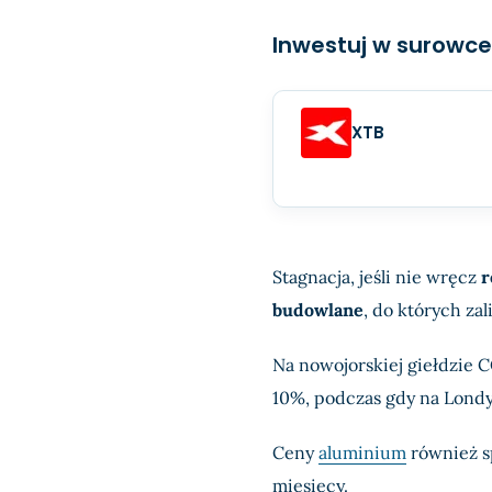
Inwestuj w surowce
XTB
Stagnacja, jeśli nie wręcz
r
budowlane
, do których zal
Na nowojorskiej giełdzi
10%, podczas gdy na Londy
Ceny
aluminium
również sp
miesięcy.