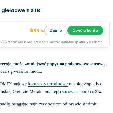
 giełdowe z XTB!
93 %
Opinie
Otwórz konto
77% rachunków inwestorów detalicznych odnotowuje straty pieniężne.
ecesja, może zmniejszyć popyt na podstawowe surowce
icza się właśnie miedź.
e COMEX majowe
kontrakty terminowe
na miedź spadły o
ńskiej Giełdzie Metali cena tego
surowca
spadła o 2%.
adły, osiągając najniższy poziom od prawie siedmiu