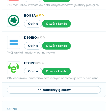
77% rachunków inwestorów detalicznych odnotowuje straty pieniężne.
BOSSA
92 %
Opinie
Otwórz konto
DEGIRO
90 %
Opinie
Otwórz konto
Twój kapitał narażony jest na ryzyko
ETORO
90 %
Opinie
Otwórz konto
61% rachunków inwestorów detalicznych odnotowuje straty pieniężne.
Inni maklerzy giełdowi
OPINIE