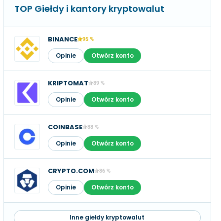
TOP Giełdy i kantory kryptowalut
BINANCE
95 %
Opinie
Otwórz konto
KRIPTOMAT
89 %
Opinie
Otwórz konto
COINBASE
88 %
Opinie
Otwórz konto
CRYPTO.COM
86 %
Opinie
Otwórz konto
Inne giełdy kryptowalut