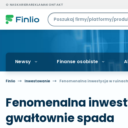
O NAS
KARIERA
REKLAMA
KONTAKT
Newsy
Finanse osobiste
A
Finlio
Inwestowanie
Fenomenalna inwestycja w ruinach
Fenomenalna inwesty
gwałtownie spada