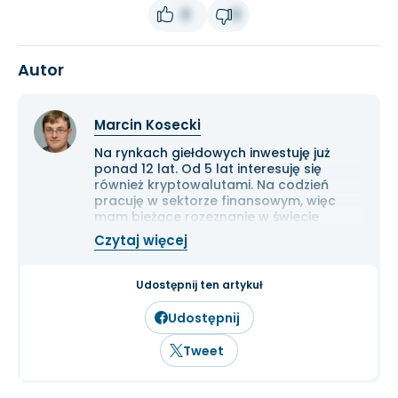
0
0
Autor
Marcin Kosecki
Na rynkach giełdowych inwestuję już
ponad 12 lat. Od 5 lat interesuję się
również kryptowalutami. Na codzień
pracuję w sektorze finansowym, więc
mam bieżące rozeznanie w świecie
gospodarki i ekonomii. Cenię przede
Czytaj więcej
wszystkim solidną analizę
fundamentalną przedsiębiorstw oraz
inwestowanie długoterminowe.
Udostępnij ten artykuł
Udostępnij
Tweet