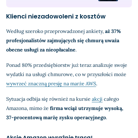
Klienci niezadowoleni z kosztów
Według szeroko przeprowadzonej ankiety,
aż 37%
profesjonalistów zajmujących się chmurą uważa
obecne usługi za nieopłacalne
.
Ponad 80% przedsiębiorstw już teraz analizuje swoje
wydatki na usługi chmurowe, co w przyszłości może
wywrzeć znaczną presję na marże AWS
.
Sytuacja odbija się również na kursie
akcji
całego
Amazona, mimo że
firma wciąż utrzymuje wysoką,
37-procentową marżę zysku operacyjnego
.
Akcje Amazon wyraźnie tracą!