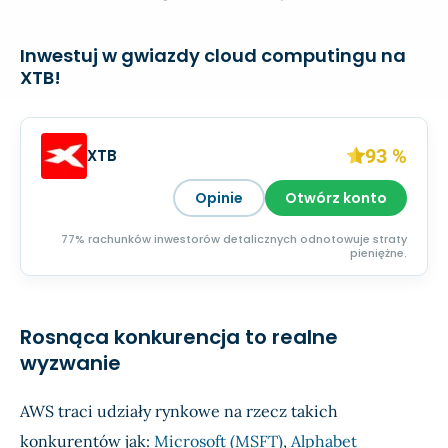
Inwestuj w gwiazdy cloud computingu na
XTB!
93 %
XTB
Opinie
Otwórz konto
77% rachunków inwestorów detalicznych odnotowuje straty
pieniężne.
Rosnąca konkurencja to realne
wyzwanie
AWS traci udziały rynkowe na rzecz takich
konkurentów jak:
Microsoft (MSFT)
,
Alphabet