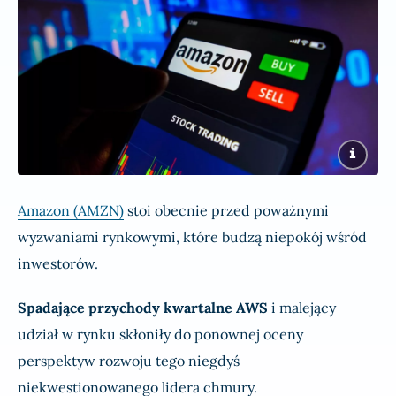
Amazon (AMZN)
stoi obecnie przed poważnymi
wyzwaniami rynkowymi, które budzą niepokój wśród
inwestorów.
Spadające przychody kwartalne AWS
i malejący
udział w rynku skłoniły do ponownej oceny
perspektyw rozwoju tego niegdyś
niekwestionowanego lidera chmury.