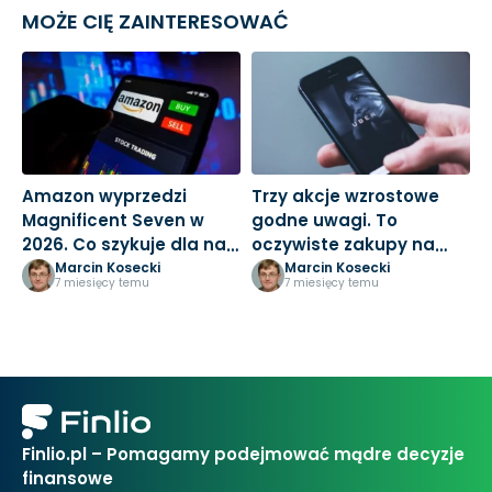
MOŻE CIĘ ZAINTERESOWAĆ
Amazon wyprzedzi
Trzy akcje wzrostowe
M
Magnificent Seven w
godne uwagi. To
3
2026. Co szykuje dla nas
oczywiste zakupy na
k
Jeff Bezos?
nowy rok
Marcin Kosecki
Marcin Kosecki
7 miesięcy temu
7 miesięcy temu
Finlio.pl – Pomagamy podejmować mądre decyzje
finansowe