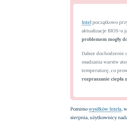
Intel
początkowo przy
aktualizacje BIOS-u 
problemem mogły do
Dalsze dochodzenie u
osadzania warstw ato
temperaturę, co pro
rozpraszanie ciepła 
Pomimo
wysiłków Intela
, 
sierpnia, użytkownicy nad