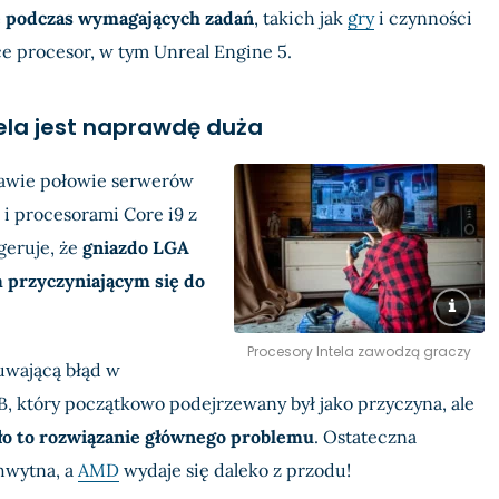
e podczas wymagających zadań
, takich jak
gry
i czynności
e procesor, w tym Unreal Engine 5.
ela jest naprawdę duża
awie połowie serwerów
i procesorami Core i9 z
geruje, że
gniazdo LGA
 przyczyniającym się do
Procesory Intela zawodzą graczy
suwającą błąd w
, który początkowo podejrzewany był jako przyczyna, ale
yło to rozwiązanie głównego problemu
. Ostateczna
hwytna, a
AMD
wydaje się daleko z przodu!