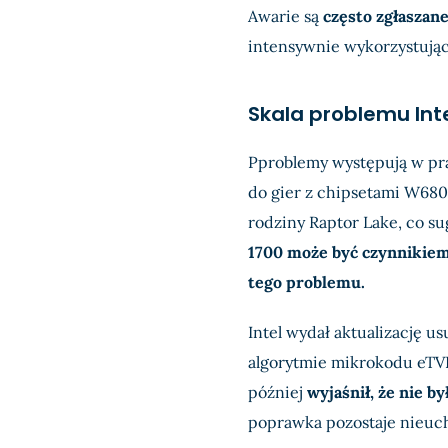
Awarie są
często zgłaszan
intensywnie wykorzystując
Skala problemu Int
Pproblemy występują w pr
do gier z chipsetami W680 
rodziny Raptor Lake, co su
1700 może być czynnikiem
tego problemu.
Intel wydał aktualizację u
algorytmie mikrokodu eTVB
później
wyjaśnił, że nie b
poprawka pozostaje nieuc