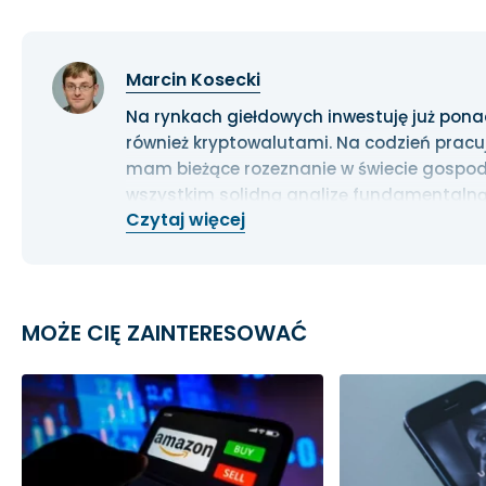
Marcin Kosecki
Na rynkach giełdowych inwestuję już ponad 1
również kryptowalutami. Na codzień pracu
mam bieżące rozeznanie w świecie gospoda
wszystkim solidną analizę fundamentalną
Czytaj więcej
długoterminowe.
MOŻE CIĘ ZAINTERESOWAĆ