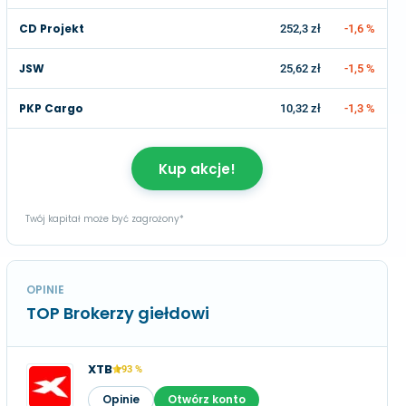
CD Projekt
252,3 zł
-1,6 %
JSW
25,62 zł
-1,5 %
PKP Cargo
10,32 zł
-1,3 %
Kup akcje!
Twój kapitał może być zagrożony*
OPINIE
TOP Brokerzy giełdowi
XTB
93 %
Opinie
Otwórz konto