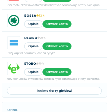
77% rachunków inwestorów detalicznych odnotowuje straty pieniężne.
BOSSA
92 %
Opinie
Otwórz konto
DEGIRO
90 %
Opinie
Otwórz konto
Twój kapitał narażony jest na ryzyko
ETORO
90 %
Opinie
Otwórz konto
61% rachunków inwestorów detalicznych odnotowuje straty pieniężne.
Inni maklerzy giełdowi
OPINIE