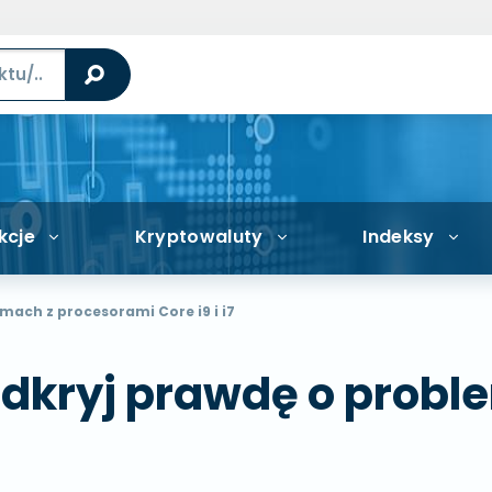
kcje
Kryptowaluty
Indeksy
mach z procesorami Core i9 i i7
 Odkryj prawdę o prob