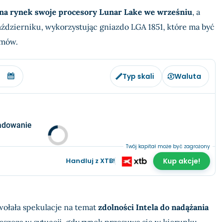
 na rynek swoje procesory Lunar Lake we wrześniu
, a
ździerniku, wykorzystując gniazdo LGA 1851, które ma być
emów.
Typ skali
Waluta
adowanie
Twój kapitał może być zagrożony
Handluj z XTB!
Kup akcje!
wołała spekulacje na temat
zdolności Intela do nadążania
łaszcza w sytuacji, gdy rynek przesuwa się w kierunku