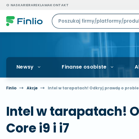
O NAS
KARIERA
REKLAMA
KONTAKT
Newsy
Finanse osobiste
A
Finlio
Akcje
Intel w tarapatach! Odkryj prawdę o proble
Intel w tarapatach!
Core i9 i i7