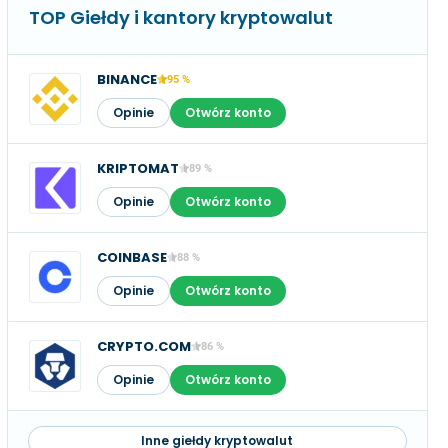
TOP Giełdy i kantory kryptowalut
BINANCE
95 %
Opinie
Otwórz konto
KRIPTOMAT
89 %
Opinie
Otwórz konto
COINBASE
88 %
Opinie
Otwórz konto
CRYPTO.COM
86 %
Opinie
Otwórz konto
Inne giełdy kryptowalut