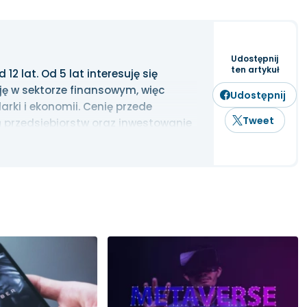
Udostępnij
ten artykuł
2 lat. Od 5 lat interesuję się
ję w sektorze finansowym, więc
Udostępnij
rki i ekonomii. Cenię przede
Tweet
 przedsiębiorstw oraz inwestowanie