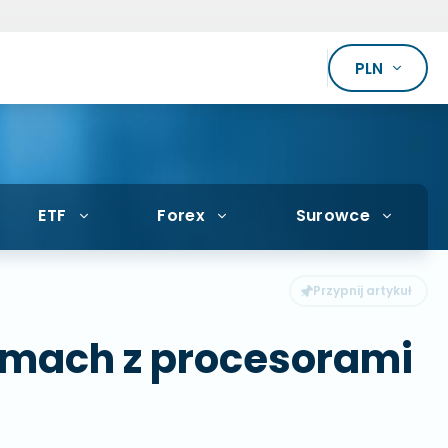
PLN
ETF
Forex
Surowce
lemach z procesorami