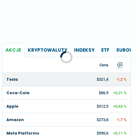
AKCJE
KRYPTOWALUTY
INDEKSY
ETF
SUROWC
Cena
Tesla
$321,4
-1,2 %
Coca-Cola
$86,9
+0,21 %
Apple
$312,5
+0,63 %
Amazon
$273,8
-1,7 %
Meta Platforms
$590,6
+0,11 %