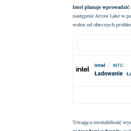
Intel planuje wprowadzić
następnie Arrow Lake w pa
wolne od obecnych probl
Intel
/
INTC
Ładowanie
Ł
Trwająca niestabilność wy
za trendami w branży
, zw