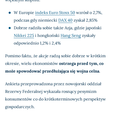
W Europie
indeks Euro Stoxx 50
wzrósł o 2,7%,
podczas gdy niemiecki
DAX 40
zyskał 2,85%
Dobrze radziła sobie także Azja, gdzie japoński
Nikkei 225
i hongkoński
Hang Seng
zyskały
odpowiednio 1,2% i 2,4%
Pomimo faktu, że akcje radzą sobie dobrze w krótkim
okresie, wielu ekonomistów
ostrzega przed tym, co
może spowodować przedłużająca się wojna celna
.
Ankieta przeprowadzona przez nowojorski oddział
Rezerwy Federalnej wykazała rosnący pesymizm
konsumentów co do krótkoterminowych perspektyw
gospodarczych.