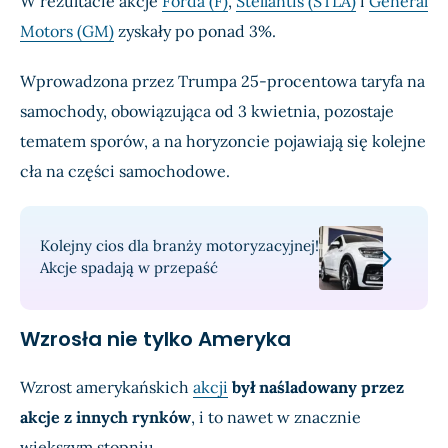
W rezultacie akcje
Forda (F)
,
Stellantis (STLA)
i
General
Motors (GM)
zyskały po ponad 3%.
Wprowadzona przez Trumpa 25-procentowa taryfa na
samochody, obowiązująca od 3 kwietnia, pozostaje
tematem sporów, a na horyzoncie pojawiają się kolejne
cła na części samochodowe.
Kolejny cios dla branży motoryzacyjnej!
Akcje spadają w przepaść
Wzrosła nie tylko Ameryka
Wzrost amerykańskich
akcji
był naśladowany przez
akcje z innych rynków
, i to nawet w znacznie
większym stopniu.