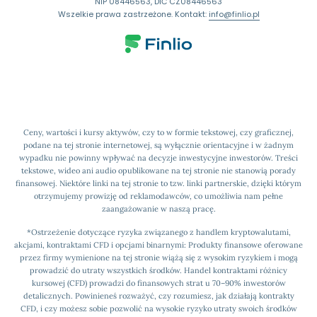
NIP 08446563, DIČ CZ08446563
Wszelkie prawa zastrzeżone. Kontakt:
info@finlio.pl
Ceny, wartości i kursy aktywów, czy to w formie tekstowej, czy graficznej,
podane na tej stronie internetowej, są wyłącznie orientacyjne i w żadnym
wypadku nie powinny wpływać na decyzje inwestycyjne inwestorów. Treści
tekstowe, wideo ani audio opublikowane na tej stronie nie stanowią porady
finansowej. Niektóre linki na tej stronie to tzw. linki partnerskie, dzięki którym
otrzymujemy prowizję od reklamodawców, co umożliwia nam pełne
zaangażowanie w naszą pracę.
*Ostrzeżenie dotyczące ryzyka związanego z handlem kryptowalutami,
akcjami, kontraktami CFD i opcjami binarnymi: Produkty finansowe oferowane
przez firmy wymienione na tej stronie wiążą się z wysokim ryzykiem i mogą
prowadzić do utraty wszystkich środków. Handel kontraktami różnicy
kursowej (CFD) prowadzi do finansowych strat u 70–90% inwestorów
detalicznych. Powinieneś rozważyć, czy rozumiesz, jak działają kontrakty
CFD, i czy możesz sobie pozwolić na wysokie ryzyko utraty swoich środków