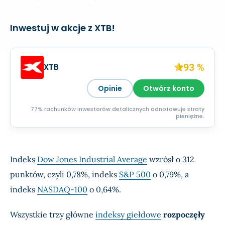
Inwestuj w akcje z XTB!
93 %
XTB
Opinie
Otwórz konto
77% rachunków inwestorów detalicznych odnotowuje straty
pieniężne.
Indeks
Dow Jones Industrial Average
wzrósł o 312
punktów, czyli 0,78%, indeks
S&P 500
o 0,79%, a
indeks
NASDAQ-100
o 0,64%.
Wszystkie trzy główne
indeksy giełdowe
rozpoczęły