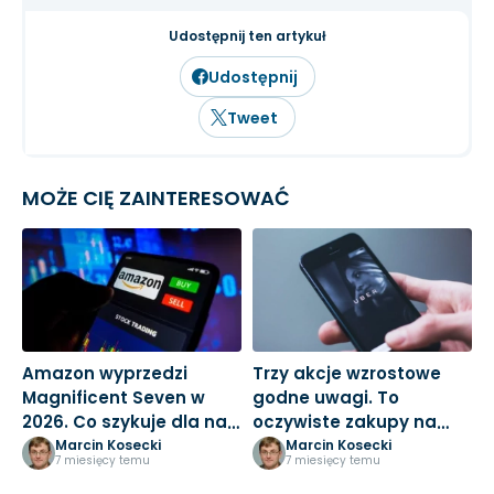
Udostępnij ten artykuł
Udostępnij
Tweet
MOŻE CIĘ ZAINTERESOWAĆ
Amazon wyprzedzi
Trzy akcje wzrostowe
M
Magnificent Seven w
godne uwagi. To
3
2026. Co szykuje dla nas
oczywiste zakupy na
k
Jeff Bezos?
nowy rok
Marcin Kosecki
Marcin Kosecki
7 miesięcy temu
7 miesięcy temu